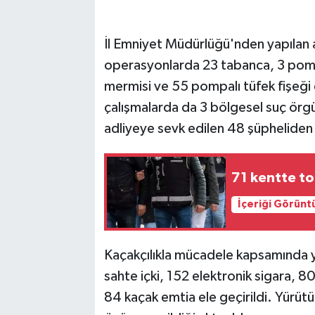
İl Emniyet Müdürlüğü'nden yapılan 
operasyonlarda 23 tabanca, 3 pompa
mermisi ve 55 pompalı tüfek fişeği e
çalışmalarda da 3 bölgesel suç örg
adliyeye sevk edilen 48 şüpheliden 2
71 kentte t
İçeriği Görünt
Kaçakçılıkla mücadele kapsamında y
sahte içki, 152 elektronik sigara, 8
84 kaçak emtia ele geçirildi. Yürütül