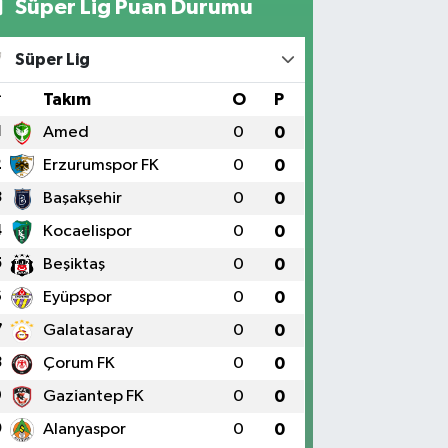
Süper Lig Puan Durumu
Süper Lig
#
Takım
O
P
1
Amed
0
0
2
Erzurumspor FK
0
0
3
Başakşehir
0
0
4
Kocaelispor
0
0
5
Beşiktaş
0
0
6
Eyüpspor
0
0
7
Galatasaray
0
0
8
Çorum FK
0
0
9
Gaziantep FK
0
0
0
Alanyaspor
0
0