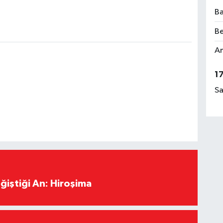
Ba
Be
Am
1
Sa
ğiştiği An: Hiroşima