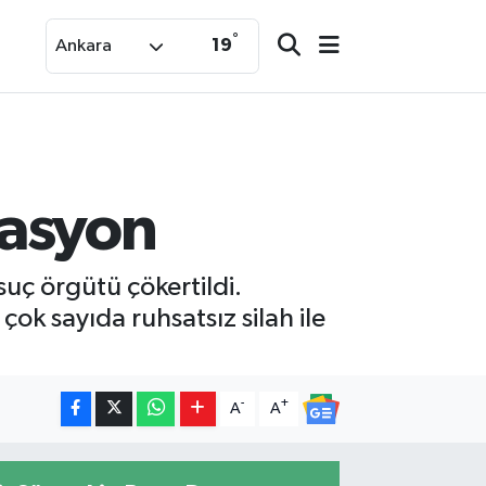
°
19
Ankara
rasyon
suç örgütü çökertildi.
k sayıda ruhsatsız silah ile
-
+
A
A