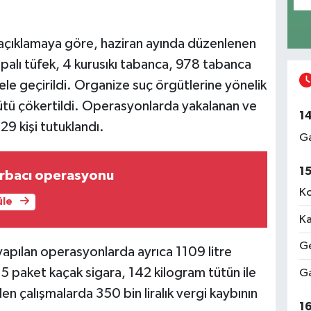
açıklamaya göre, haziran ayında düzenlenen
lı tüfek, 4 kurusıkı tabanca, 978 tabanca
le geçirildi. Organize suç örgütlerine yönelik
ütü çökertildi. Operasyonlarda yakalanan ve
1
9 kişi tutuklandı.
Ga
1
orbacı operasyonu
Ko
üle
Ka
Ge
apılan operasyonlarda ayrıca 1109 litre
05 paket kaçak sigara, 142 kilogram tütün ile
Ga
en çalışmalarda 350 bin liralık vergi kaybının
1