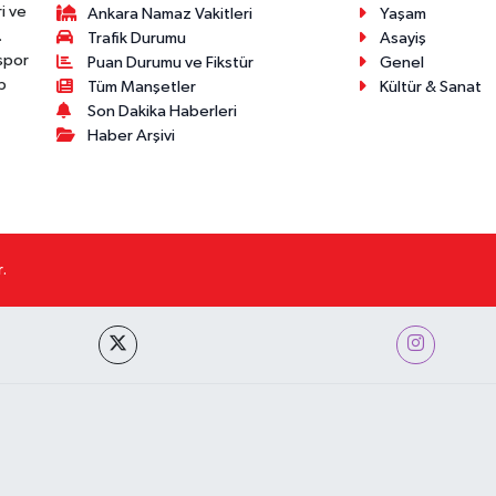
i ve
Ankara Namaz Vakitleri
Yaşam
.
Trafik Durumu
Asayiş
 spor
Puan Durumu ve Fikstür
Genel
p
Tüm Manşetler
Kültür & Sanat
Son Dakika Haberleri
Haber Arşivi
.