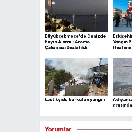
Büyükçekmece’de Denizde
Eskişehir
Kayıp Alarmı: Arama
Yangın Pa
Çalışması Başlatıldı!
Hastaney
Lastikçide korkutan yangın
Adıyaman
arasında
Yorumlar