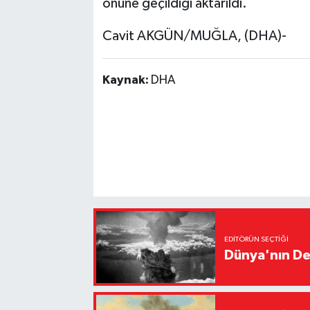
önüne geçildiği aktarıldı.
Cavit AKGÜN/MUĞLA, (DHA)-
Kaynak:
DHA
EDITÖRÜN SEÇTIĞI
Dünya'nın De