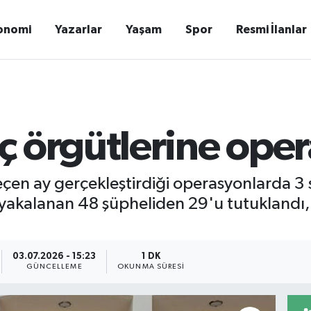
onomi
Yazarlar
Yaşam
Spor
Resmi İlanlar
ç örgütlerine ope
eçen ay gerçekleştirdiği operasyonlarda 3 
kalanan 48 şüpheliden 29'u tutuklandı, ço
03.07.2026 - 15:23
1 DK
GÜNCELLEME
OKUNMA SÜRESI