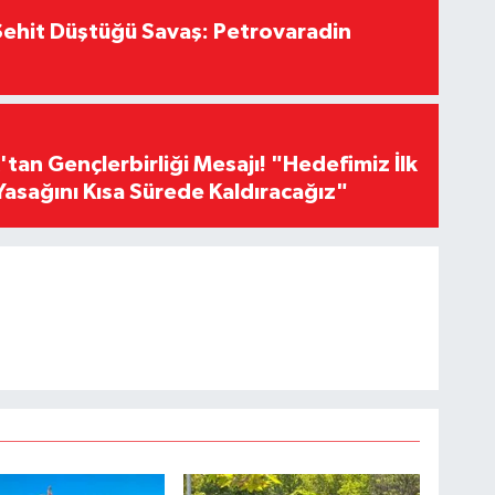
ehit Düştüğü Savaş: Petrovaradin
an Gençlerbirliği Mesajı! "Hedefimiz İlk
Yasağını Kısa Sürede Kaldıracağız"