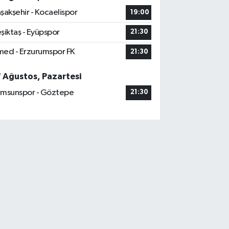
şakşehir - Kocaelispor
19:00
şiktaş - Eyüpspor
21:30
ed - Erzurumspor FK
21:30
7 Ağustos, Pazartesi
msunspor - Göztepe
21:30