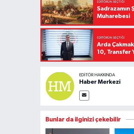
EDITÖRÜN SEÇTIĞI
Sadrazamın Ş
Muharebesi
EDITÖRÜN SEÇTIĞI
Arda Çakmak't
10, Transfer 
EDITÖR HAKKINDA
Haber Merkezi
Bunlar da ilginizi çekebilir