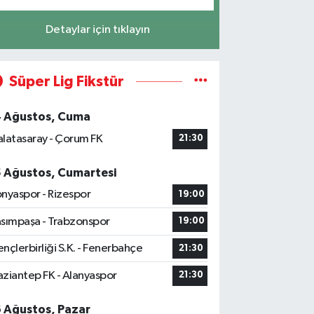
Detaylar için tıklayın
Süper Lig Fikstür
4 Ağustos, Cuma
latasaray - Çorum FK
21:30
5 Ağustos, Cumartesi
nyaspor - Rizespor
19:00
sımpaşa - Trabzonspor
19:00
nçlerbirliği S.K. - Fenerbahçe
21:30
ziantep FK - Alanyaspor
21:30
6 Ağustos, Pazar