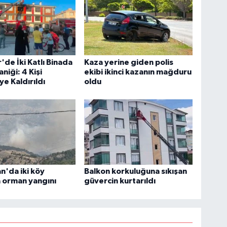
'de İki Katlı Binada
Kaza yerine giden polis
niği: 4 Kişi
ekibi ikinci kazanın mağduru
e Kaldırıldı
oldu
'da iki köy
Balkon korkuluğuna sıkışan
 orman yangını
güvercin kurtarıldı