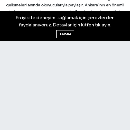
gelişmeleri anında okuyucularıyla paylaşır. Ankara'nın en önemli
olayları, siyaset, ekonomi, spor ve kültürel gelişmeler için Zafer
En iyi site deneyimi sağlamak için çerezlerden
Gazetesi'ni takip edin. Başkentin güvendiği haber kaynağı.
faydalanıyoruz. Detaylar için lütfen tıklayın.
TAMAM
Nöbetçi Eczaneler
Hava Durumu
Ankara Namaz Vakitleri
Trafik Durumu
Puan Durumu ve Fikstür
Tüm Manşetler
Son Dakika Haberleri
Haber Arşivi
Güncel
Ekonomi
Künye
Yazarlar
Yaşam
Spor
Asayiş
Bilim & Teknoloji
Genel
Gündem
Kültür & Sanat
Magazin