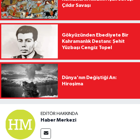
Çıldır Savaşı
Gökyüzünden Ebediyete Bir
Kahramanlık Destanı: Şehit
Yüzbaşı Cengiz Topel
Dünya'nın Değiştiği An:
Hiroşima
EDITÖR HAKKINDA
Haber Merkezi