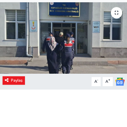
Paylaş
-
+
A
A