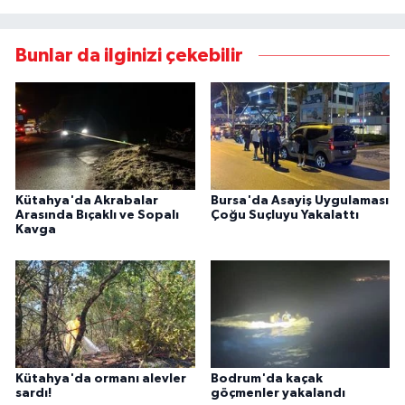
Bunlar da ilginizi çekebilir
Kütahya'da Akrabalar
Bursa'da Asayiş Uygulaması
Arasında Bıçaklı ve Sopalı
Çoğu Suçluyu Yakalattı
Kavga
Kütahya'da ormanı alevler
Bodrum'da kaçak
sardı!
göçmenler yakalandı