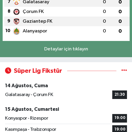
7
Galatasaray
0
0
8
Çorum FK
0
0
9
Gaziantep FK
0
0
10
Alanyaspor
0
0
Detaylar için tıklayın
Süper Lig Fikstür
14 Ağustos, Cuma
Galatasaray - Çorum FK
21:30
15 Ağustos, Cumartesi
Konyaspor - Rizespor
19:00
Kasımpaşa - Trabzonspor
19:00