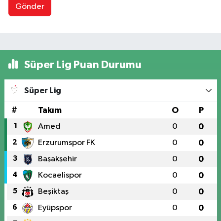
Gönder
Süper Lig Puan Durumu
Süper Lig
#
Takım
O
P
1
Amed
0
0
2
Erzurumspor FK
0
0
3
Başakşehir
0
0
4
Kocaelispor
0
0
5
Beşiktaş
0
0
6
Eyüpspor
0
0