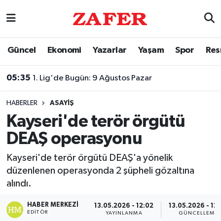
Nöbetçi Eczaneler
Güncel
Ekonomi
Yazarlar
Yaşam
Spor
Res
Hava Durumu
05:35
1. Lig'de Bugün: 9 Ağustos Pazar
Ankara Namaz Vakitleri
HABERLER
ASAYIŞ
Trafik Durumu
Kayseri'de terör örgütü
DEAŞ operasyonu
Süper Lig Puan Durumu ve Fikstür
Kayseri'de terör örgütü DEAŞ'a yönelik
Tüm Manşetler
düzenlenen operasyonda 2 şüpheli gözaltına
alındı.
Son Dakika Haberleri
HABER MERKEZI
13.05.2026 - 12:02
13.05.2026 - 12
Haber Arşivi
EDITÖR
YAYINLANMA
GÜNCELLEME