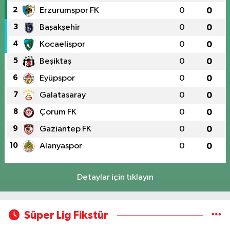
2
Erzurumspor FK
0
0
3
Başakşehir
0
0
4
Kocaelispor
0
0
5
Beşiktaş
0
0
6
Eyüpspor
0
0
7
Galatasaray
0
0
8
Çorum FK
0
0
9
Gaziantep FK
0
0
10
Alanyaspor
0
0
Detaylar için tıklayın
Süper Lig Fikstür