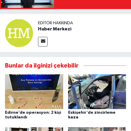
Yasağını Kısa Sürede
Kaldıracağız"
EDITÖR HAKKINDA
Haber Merkezi
Bunlar da ilginizi çekebilir
Edirne’de operasyon: 2 kişi
Eskişehir'de zincirleme
tutuklandı
kaza