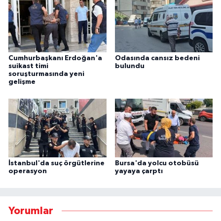
Cumhurbaşkanı Erdoğan'a
Odasında cansız bedeni
suikast timi
bulundu
soruşturmasında yeni
gelişme
İstanbul'da suç örgütlerine
Bursa'da yolcu otobüsü
operasyon
yayaya çarptı
Yorumlar