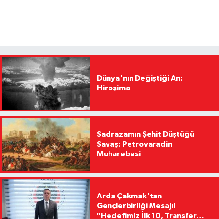
Dünya'nın Değiştiği An:
Hiroşima
Sadrazamın Şehit Düştüğü
Savaş: Petrovaradin
Muharebesi
Arda Çakmak'tan
Gençlerbirliği Mesajı!
"Hedefimiz İlk 10, Transfer