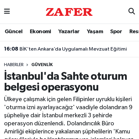
Nöbetçi Eczaneler
Güncel
Ekonomi
Yazarlar
Yaşam
Spor
Res
Hava Durumu
16:08
BİK’ten Ankara’da Uygulamalı Mevzuat Eğitimi
Ankara Namaz Vakitleri
HABERLER
GÜVENLIK
Trafik Durumu
İstanbul'da Sahte oturum
belgesi operasyonu
Süper Lig Puan Durumu ve Fikstür
Ülkeye çalışmak için gelen Filipinler uyruklu kişileri
Tüm Manşetler
'oturma izni ayarlayacağız' vaadiyle dolandıran 9
şüpheliye dair İstanbul merkezli 3 şehirde
Son Dakika Haberleri
operasyon düzenlendi. Dolandırıcılık Büro
Amirliği ekiplerince yakalanan şüphelilerin 'Kamu
Haber Arşivi