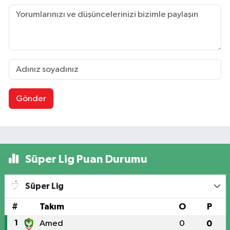
Gönder
Süper Lig Puan Durumu
Süper Lig
#
Takım
O
P
1
Amed
0
0