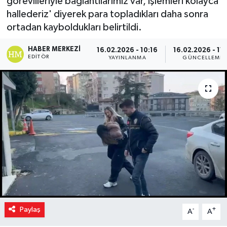
görevlileriyle bağlantılarımız var, işlemleri kolayca
hallederiz' diyerek para topladıkları daha sonra
ortadan kayboldukları belirtildi.
HABER MERKEZI
16.02.2026 - 10:16
16.02.2026 - 11:
EDITÖR
YAYINLANMA
GÜNCELLEME
Paylaş
-
+
A
A