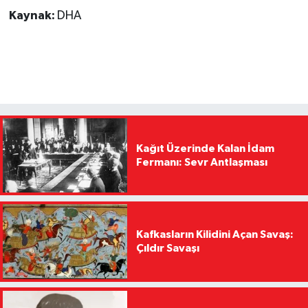
Kaynak:
DHA
Kağıt Üzerinde Kalan İdam
Fermanı: Sevr Antlaşması
Kafkasların Kilidini Açan Savaş:
Çıldır Savaşı