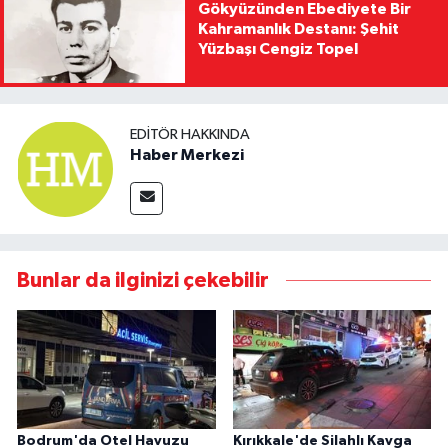
Gökyüzünden Ebediyete Bir
Kahramanlık Destanı: Şehit
Yüzbaşı Cengiz Topel
EDITÖR HAKKINDA
Haber Merkezi
Bunlar da ilginizi çekebilir
Bodrum'da Otel Havuzu
Kırıkkale'de Silahlı Kavga