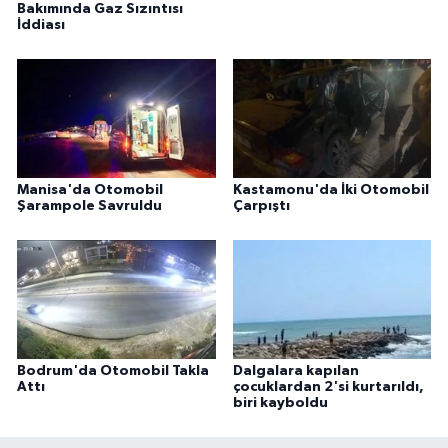
Bakımında Gaz Sızıntısı
İddiası
Manisa'da Otomobil
Kastamonu'da İki Otomobil
Şarampole Savruldu
Çarpıştı
Bodrum'da Otomobil Takla
Dalgalara kapılan
Attı
çocuklardan 2'si kurtarıldı,
biri kayboldu