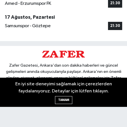
Amed - Erzurumspor FK
21:30
17 Ağustos, Pazartesi
Samsunspor - Göztepe
21:30
Zafer Gazetesi, Ankara'dan son dakika haberleri ve güncel
gelişmeleri anında okuyucularıyla paylaşır. Ankara'nın en önemli
olayları, siyaset, ekonomi, spor ve kültürel gelişmeler için Zafer
En iyi site deneyimi sağlamak için çerezlerden
Gazetesi'ni takip edin. Başkentin güvendiği haber kaynağı.
faydalanıyoruz. Detaylar için lütfen tıklayın.
TAMAM
Nöbetçi Eczaneler
Hava Durumu
Ankara Namaz Vakitleri