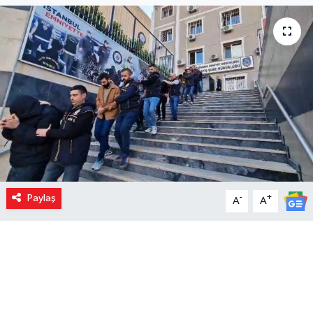
Paylaş
-
+
A
A