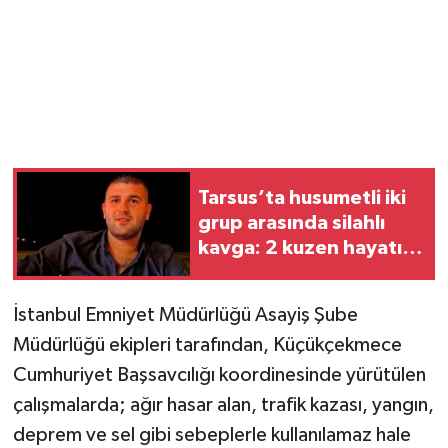
Tarsus’ta husumetli iki
grup arasında silahlı
kavga: 2 kuzen hayatını
kaybetti
İstanbul Emniyet Müdürlüğü Asayiş Şube
Müdürlüğü ekipleri tarafından, Küçükçekmece
Cumhuriyet Başsavcılığı koordinesinde yürütülen
çalışmalarda; ağır hasar alan, trafik kazası, yangın,
deprem ve sel gibi sebeplerle kullanılamaz hale