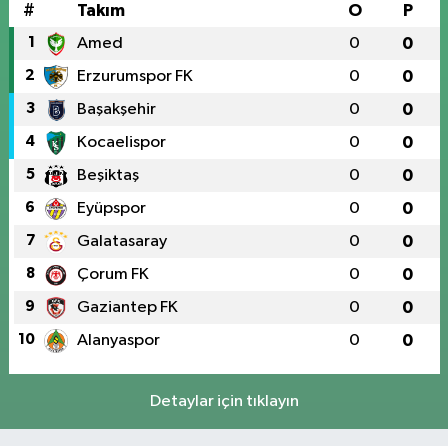
#
Takım
O
P
1
Amed
0
0
2
Erzurumspor FK
0
0
3
Başakşehir
0
0
4
Kocaelispor
0
0
5
Beşiktaş
0
0
6
Eyüpspor
0
0
7
Galatasaray
0
0
8
Çorum FK
0
0
9
Gaziantep FK
0
0
10
Alanyaspor
0
0
Detaylar için tıklayın