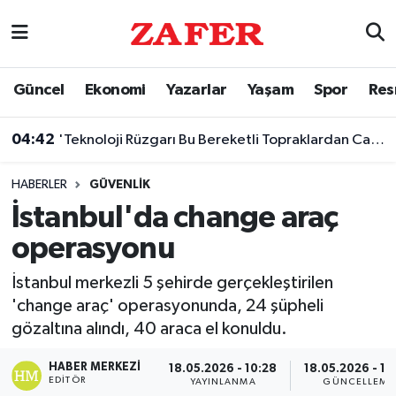
Nöbetçi Eczaneler
Güncel
Ekonomi
Yazarlar
Yaşam
Spor
Res
Hava Durumu
04:42
'Teknoloji Rüzgarı Bu Bereketli Topraklardan Canlanacak'
Ankara Namaz Vakitleri
HABERLER
GÜVENLIK
Trafik Durumu
İstanbul'da change araç
operasyonu
Süper Lig Puan Durumu ve Fikstür
İstanbul merkezli 5 şehirde gerçekleştirilen
Tüm Manşetler
'change araç' operasyonunda, 24 şüpheli
gözaltına alındı, 40 araca el konuldu.
Son Dakika Haberleri
HABER MERKEZI
18.05.2026 - 10:28
18.05.2026 - 10
Haber Arşivi
EDITÖR
YAYINLANMA
GÜNCELLEME