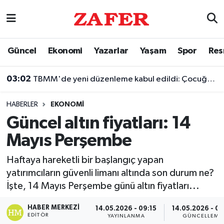
Nöbetçi Eczaneler
Güncel
Ekonomi
Yazarlar
Yaşam
Spor
Res
Hava Durumu
03:02
TBMM'de yeni düzenleme kabul edildi: Çocuğun silaha ulaşmasına hapis cezası geliyor
Ankara Namaz Vakitleri
HABERLER
EKONOMI
Trafik Durumu
Güncel altın fiyatları: 14
Mayıs Perşembe
Süper Lig Puan Durumu ve Fikstür
Haftaya hareketli bir başlangıç yapan
Tüm Manşetler
yatırımcıların güvenli limanı altında son durum ne?
İşte, 14 Mayıs Perşembe günü altın fiyatları...
Son Dakika Haberleri
HABER MERKEZI
14.05.2026 - 09:15
14.05.2026 - 09
Haber Arşivi
EDITÖR
YAYINLANMA
GÜNCELLEME