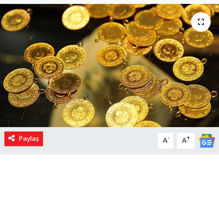
Paylaş
-
+
A
A