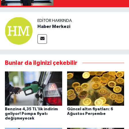
Yasağını Kısa Sürede
Kaldıracağız"
EDITÖR HAKKINDA
Haber Merkezi
Bunlar da ilginizi çekebilir
Benzine 4,35 TL'lik indirim
Güncel altın fiyatları: 6
geliyor! Pompa fiyatı
Ağustos Perşembe
değişmeyecek