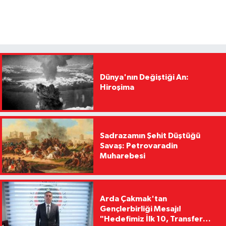
Dünya'nın Değiştiği An:
Hiroşima
Sadrazamın Şehit Düştüğü
Savaş: Petrovaradin
Muharebesi
Arda Çakmak'tan
Gençlerbirliği Mesajı!
"Hedefimiz İlk 10, Transfer