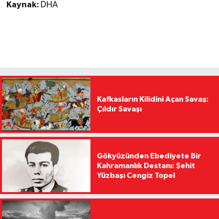
Kaynak:
DHA
Kafkasların Kilidini Açan Savaş:
Çıldır Savaşı
Gökyüzünden Ebediyete Bir
Kahramanlık Destanı: Şehit
Yüzbaşı Cengiz Topel