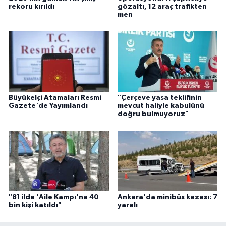
rekoru kırıldı
gözaltı, 12 araç trafikten
men
Büyükelçi Atamaları Resmi
"Çerçeve yasa teklifinin
Gazete'de Yayımlandı
mevcut haliyle kabulünü
doğru bulmuyoruz"
"81 ilde 'Aile Kampı'na 40
Ankara'da minibüs kazası: 7
bin kişi katıldı"
yaralı