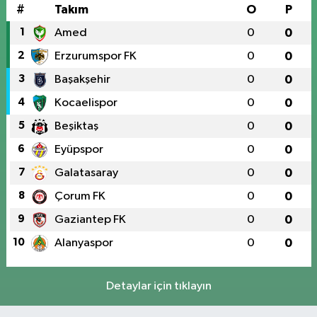
#
Takım
O
P
1
Amed
0
0
2
Erzurumspor FK
0
0
3
Başakşehir
0
0
4
Kocaelispor
0
0
5
Beşiktaş
0
0
6
Eyüpspor
0
0
7
Galatasaray
0
0
8
Çorum FK
0
0
9
Gaziantep FK
0
0
10
Alanyaspor
0
0
Detaylar için tıklayın