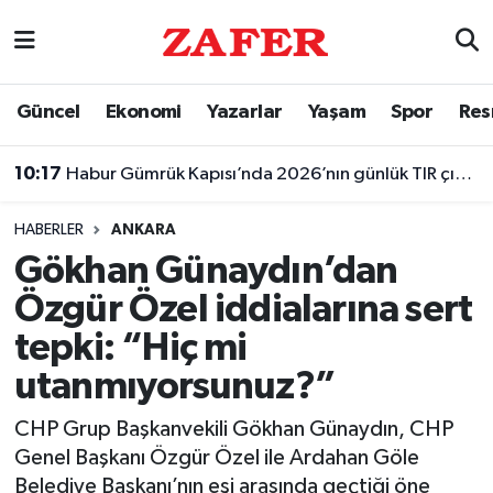
Nöbetçi Eczaneler
Güncel
Ekonomi
Yazarlar
Yaşam
Spor
Res
Hava Durumu
10:17
Habur Gümrük Kapısı’nda 2026’nın günlük TIR çıkış rekoru kırıldı
Ankara Namaz Vakitleri
HABERLER
ANKARA
Trafik Durumu
Gökhan Günaydın’dan
Özgür Özel iddialarına sert
Süper Lig Puan Durumu ve Fikstür
tepki: “Hiç mi
Tüm Manşetler
utanmıyorsunuz?”
Son Dakika Haberleri
CHP Grup Başkanvekili Gökhan Günaydın, CHP
Genel Başkanı Özgür Özel ile Ardahan Göle
Haber Arşivi
Belediye Başkanı’nın eşi arasında geçtiği öne