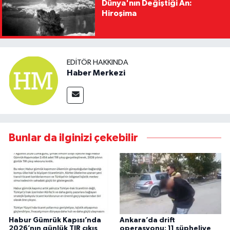
Dünya'nın Değiştiği An:
Hiroşima
EDITÖR HAKKINDA
Haber Merkezi
Bunlar da ilginizi çekebilir
Habur Gümrük Kapısı’nda
Ankara’da drift
2026’nın günlük TIR çıkış
operasyonu: 11 şüpheliye