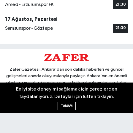
Amed - Erzurumspor FK
21:30
17 Ağustos, Pazartesi
Samsunspor - Göztepe
21:30
Zafer Gazetesi, Ankara'dan son dakika haberleri ve güncel
gelişmeleri anında okuyucularıyla paylaşır. Ankara'nın en önemli
olayları, siyaset, ekonomi, spor ve kültürel gelişmeler için Zafer
En iyi site deneyimi sağlamak için çerezlerden
Gazetesi'ni takip edin. Başkentin güvendiği haber kaynağı.
faydalanıyoruz. Detaylar için lütfen tıklayın.
TAMAM
Nöbetçi Eczaneler
Hava Durumu