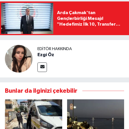
Arda Çakmak'tan
Gençlerbirliği Mesajı!
"Hedefimiz İlk 10, Transfer
Yasağını Kısa Sürede
Kaldıracağız"
EDITÖR HAKKINDA
Ezgi Öz
Bunlar da ilginizi çekebilir