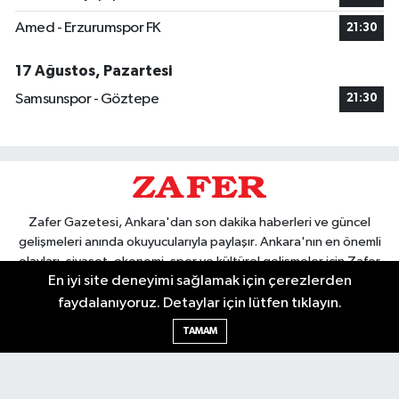
Amed - Erzurumspor FK
21:30
17 Ağustos, Pazartesi
Samsunspor - Göztepe
21:30
Zafer Gazetesi, Ankara'dan son dakika haberleri ve güncel
gelişmeleri anında okuyucularıyla paylaşır. Ankara'nın en önemli
olayları, siyaset, ekonomi, spor ve kültürel gelişmeler için Zafer
En iyi site deneyimi sağlamak için çerezlerden
Gazetesi'ni takip edin. Başkentin güvendiği haber kaynağı.
faydalanıyoruz. Detaylar için lütfen tıklayın.
TAMAM
Nöbetçi Eczaneler
Hava Durumu