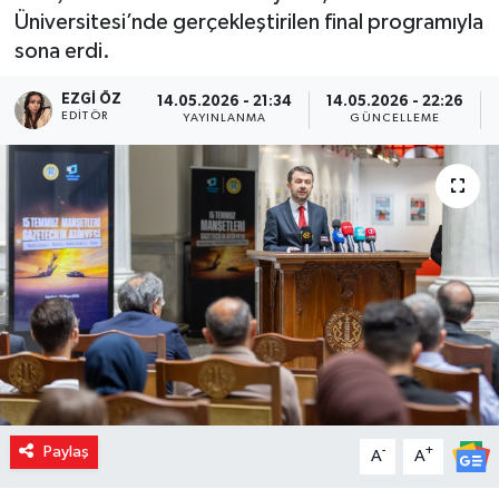
Üniversitesi’nde gerçekleştirilen final programıyla
sona erdi.
EZGI ÖZ
14.05.2026 - 21:34
14.05.2026 - 22:26
EDITÖR
YAYINLANMA
GÜNCELLEME
Paylaş
-
+
A
A