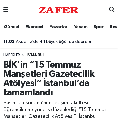
Nöbetçi Eczaneler
Güncel
Ekonomi
Yazarlar
Yaşam
Spor
Res
11:02
Akdeniz’de 4,1 büyüklüğünde deprem
Hava Durumu
10:23
Menderes Belediyesi soruşturmasında 16 şüpheli adliyeye sevk edildi
Ankara Namaz Vakitleri
HABERLER
ISTANBUL
Trafik Durumu
BİK’in “15 Temmuz
Manşetleri Gazetecilik
Süper Lig Puan Durumu ve Fikstür
Atölyesi” İstanbul’da
Tüm Manşetler
tamamlandı
Son Dakika Haberleri
Basın İlan Kurumu’nun iletişim fakültesi
öğrencilerine yönelik düzenlediği “15 Temmuz
Haber Arşivi
Manşetleri Gazetecilik Atölyesi”, İstanbul