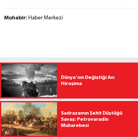
Muhabir:
Haber Merkezi
Dünya'nın Değiştiği An:
Hiroşima
Sadrazamın Şehit Düştüğü
Savaş: Petrovaradin
Muharebesi