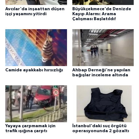
Avcılar'da inşaattan düşen
Büyükçekmece’de Denizde
işçi yaşamını yitirdi
Kayıp Alarmı: Arama
Çalışması Başlatıldı!
Camide ayakkabı hırsızlığı
Ahbap Derneği'ne yapılan
bağışlar inceleme altında
Yayaya çarpmamak için
İstanbul'daki suç örgütü
trafik ışığına çarptı
operasyonunda 2 gözaltı