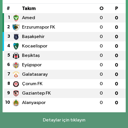
#
Takım
O
P
1
Amed
0
0
2
Erzurumspor FK
0
0
3
Başakşehir
0
0
4
Kocaelispor
0
0
5
Beşiktaş
0
0
6
Eyüpspor
0
0
7
Galatasaray
0
0
8
Çorum FK
0
0
9
Gaziantep FK
0
0
10
Alanyaspor
0
0
Detaylar için tıklayın