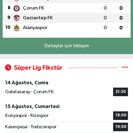
8
Çorum FK
0
0
9
Gaziantep FK
0
0
10
Alanyaspor
0
0
Detaylar için tıklayın
Süper Lig Fikstür
14 Ağustos, Cuma
Galatasaray - Çorum FK
21:30
15 Ağustos, Cumartesi
Konyaspor - Rizespor
19:00
Kasımpaşa - Trabzonspor
19:00