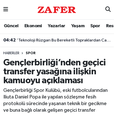
Nöbetçi Eczaneler
Güncel
Ekonomi
Yazarlar
Yaşam
Spor
Res
Hava Durumu
04:42
'Teknoloji Rüzgarı Bu Bereketli Topraklardan Canlanacak'
Ankara Namaz Vakitleri
HABERLER
SPOR
Trafik Durumu
Gençlerbirliği’nden geçici
transfer yasağına ilişkin
Süper Lig Puan Durumu ve Fikstür
kamuoyu açıklaması
Tüm Manşetler
Gençlerbirliği Spor Kulübü, eski futbolcularından
Iliuta Daniel Popa ile yapılan sözleşme fesih
Son Dakika Haberleri
protokolü sürecinde yaşanan teknik bir gecikme
ve buna bağlı olarak gelişen geçici transfer
Haber Arşivi