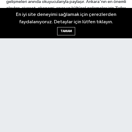
gelişmeleri anında okuyucularıyla paylaşır. Ankara'nın en önemli
olayları, siyaset, ekonomi, spor ve kültürel gelişmeler için Zafer
En iyi site deneyimi sağlamak için çerezlerden
Gazetesi'ni takip edin. Başkentin güvendiği haber kaynağı.
faydalanıyoruz. Detaylar için lütfen tıklayın.
TAMAM
Nöbetçi Eczaneler
Hava Durumu
Ankara Namaz Vakitleri
Trafik Durumu
Puan Durumu ve Fikstür
Tüm Manşetler
Son Dakika Haberleri
Haber Arşivi
Güncel
Ekonomi
Künye
Yazarlar
Yaşam
Spor
Asayiş
Bilim & Teknoloji
Genel
Gündem
Kültür & Sanat
Magazin