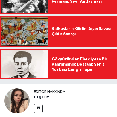
Fermanı: Sevr Antlaşması
Kafkasların Kilidini Açan Savaş:
Çıldır Savaşı
Gökyüzünden Ebediyete Bir
Kahramanlık Destanı: Şehit
Yüzbaşı Cengiz Topel
EDITÖR HAKKINDA
Ezgi Öz