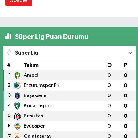
Gönder
Süper Lig Puan Durumu
Süper Lig
#
Takım
O
P
1
Amed
0
0
2
Erzurumspor FK
0
0
3
Başakşehir
0
0
4
Kocaelispor
0
0
5
Beşiktaş
0
0
6
Eyüpspor
0
0
7
Galatasaray
0
0