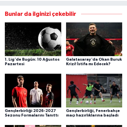
Bunlar da ilginizi çekebilir
1. Lig'de Bugün: 10 Ağustos
Galatasaray'da Okan Buruk
Pazartesi
Krizi! İstifa mı Edecek?
Gençlerbirliği 2026-2027
Gençlerbirliği, Fenerbahçe
Sezonu Formalarını Tanıttı
maçı hazırlıklarına başladı