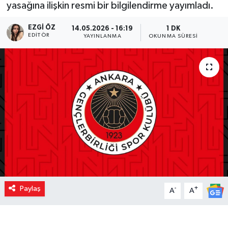
yasağına ilişkin resmi bir bilgilendirme yayımladı.
EZGI ÖZ
14.05.2026 - 16:19
1 DK
EDITÖR
YAYINLANMA
OKUNMA SÜRESI
Paylaş
-
+
A
A