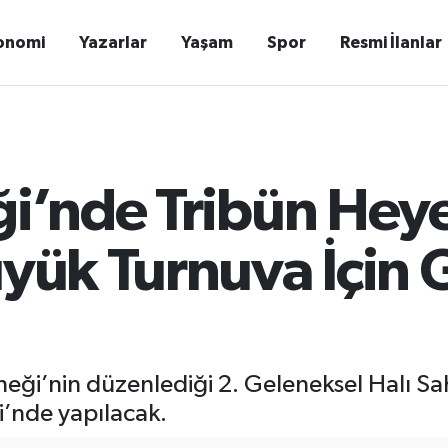
onomi
Yazarlar
Yaşam
Spor
Resmi İlanlar
ği’nde Tribün Hey
üyük Turnuva İçin 
rneği’nin düzenlediği 2. Geleneksel Halı S
i’nde yapılacak.