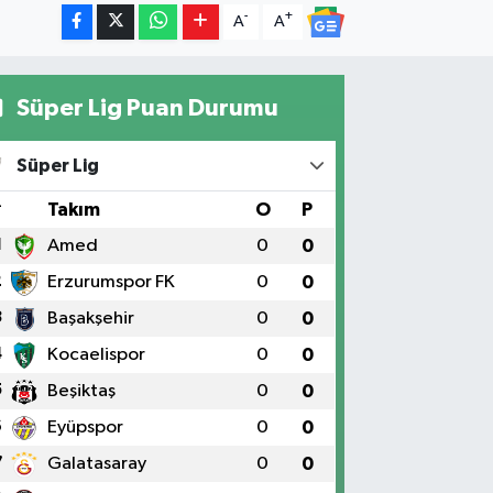
-
+
A
A
Süper Lig Puan Durumu
Süper Lig
#
Takım
O
P
1
Amed
0
0
2
Erzurumspor FK
0
0
3
Başakşehir
0
0
4
Kocaelispor
0
0
5
Beşiktaş
0
0
6
Eyüpspor
0
0
7
Galatasaray
0
0