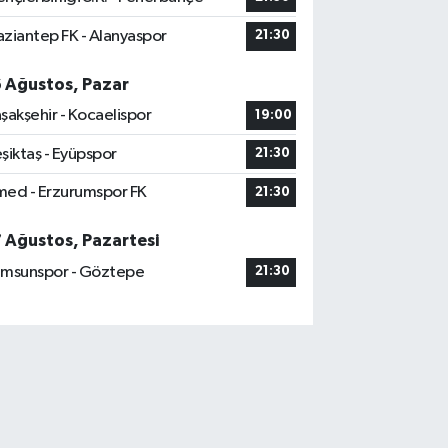
ziantep FK - Alanyaspor
21:30
6 Ağustos, Pazar
şakşehir - Kocaelispor
19:00
şiktaş - Eyüpspor
21:30
ed - Erzurumspor FK
21:30
7 Ağustos, Pazartesi
msunspor - Göztepe
21:30