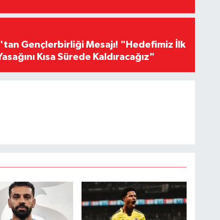
an Gençlerbirliği Mesajı! "Hedefimiz İlk
Yasağını Kısa Sürede Kaldıracağız"