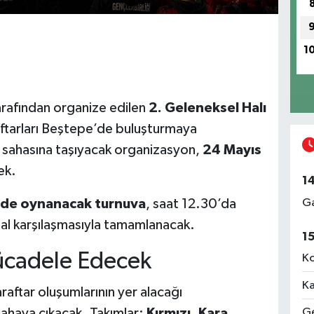
1
tarafından organize edilen
2. Geleneksel Halı
araftarları Beştepe’de buluşturmaya
ol sahasına taşıyacak organizasyon,
24 Mayıs
ek.
1
Ga
’nde oynanacak turnuva
, saat 12.30’da
nal karşılaşmasıyla tamamlanacak.
1
ücadele Edecek
Ko
Ka
araftar oluşumlarının yer alacağı
ahaya çıkacak. Takımlar;
Kırmızı, Kara,
Ge