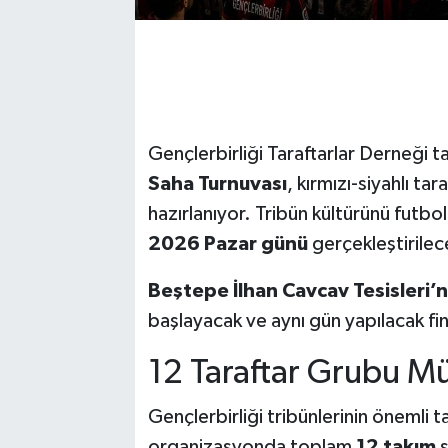
Gençlerbirliği Taraftarlar Derneği 
Saha Turnuvası
, kırmızı-siyahlı t
hazırlanıyor. Tribün kültürünü futb
2026 Pazar günü
gerçekleştirilec
Beştepe İlhan Cavcav Tesisleri
başlayacak ve aynı gün yapılacak fi
12 Taraftar Grubu M
Gençlerbirliği tribünlerinin önemli t
organizasyonda toplam
12 takım
s