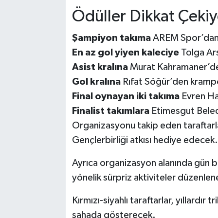
Ödüller Dikkat Çekiy
Şampiyon takıma
AREM Spor’dan 
En az gol yiyen kaleciye
Tolga Ars
Asist kralına
Murat Kahramaner’de
Gol kralına
Rıfat Söğür’den kramp
Final oynayan iki takıma
Evren Han
Finalist takımlara
Etimesgut Beledi
Organizasyonu takip eden taraftarl
Gençlerbirliği atkısı hediye edecek.
Ayrıca organizasyon alanında gün boy
yönelik sürpriz aktiviteler düzenle
Kırmızı-siyahlı taraftarlar, yıllardır
sahada gösterecek.