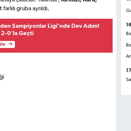
farklı gruba ayrıldı.
Ga
1
den Şampiyonlar Ligi'nde Dev Adım!
 2-0'la Geçti
Ba
üle
Be
Am
1
ği
Sa