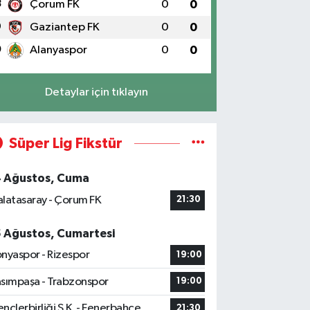
8
Çorum FK
0
0
9
Gaziantep FK
0
0
0
Alanyaspor
0
0
Detaylar için tıklayın
Süper Lig Fikstür
4 Ağustos, Cuma
latasaray - Çorum FK
21:30
5 Ağustos, Cumartesi
nyaspor - Rizespor
19:00
sımpaşa - Trabzonspor
19:00
nçlerbirliği S.K. - Fenerbahçe
21:30