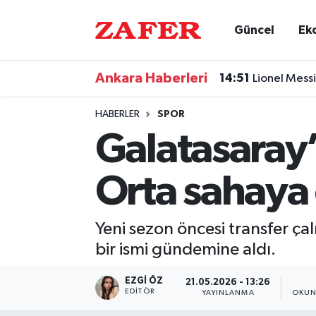
Güncel
Ek
Nöbetçi Eczaneler
Ankara Haberleri
14:51
Lionel Messi
Hava Durumu
HABERLER
SPOR
Ankara Namaz Vakitleri
Galatasaray
Trafik Durumu
Orta sahaya 
Süper Lig Puan Durumu ve Fikstür
Yeni sezon öncesi transfer ç
Tüm Manşetler
bir ismi gündemine aldı.
Son Dakika Haberleri
EZGI ÖZ
21.05.2026 - 13:26
EDITÖR
YAYINLANMA
OKUN
Haber Arşivi