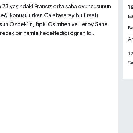
n 23 yaşındaki Fransız orta saha oyuncusunun
1
eği konuşulurken Galatasaray bu fırsatı
Ba
sun Özbek’in, tıpkı Osimhen ve Leroy Sane
Be
irecek bir hamle hedeflediği öğrenildi.
Am
1
Sa