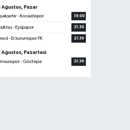
6 Ağustos, Pazar
şakşehir - Kocaelispor
19:00
şiktaş - Eyüpspor
21:30
ed - Erzurumspor FK
21:30
7 Ağustos, Pazartesi
msunspor - Göztepe
21:30