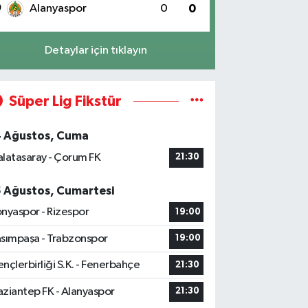
0
Alanyaspor
0
0
Detaylar için tıklayın
Süper Lig Fikstür
4 Ağustos, Cuma
latasaray - Çorum FK
21:30
5 Ağustos, Cumartesi
nyaspor - Rizespor
19:00
sımpaşa - Trabzonspor
19:00
nçlerbirliği S.K. - Fenerbahçe
21:30
ziantep FK - Alanyaspor
21:30