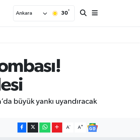
°
30
Ankara
ombası!
esi
pa’da büyük yankı uyandıracak
-
+
A
A