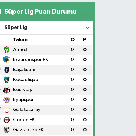
Süper Lig Puan Durumu
Süper Lig
#
Takım
O
P
1
Amed
0
0
2
Erzurumspor FK
0
0
3
Başakşehir
0
0
4
Kocaelispor
0
0
5
Beşiktaş
0
0
6
Eyüpspor
0
0
7
Galatasaray
0
0
8
Çorum FK
0
0
9
Gaziantep FK
0
0