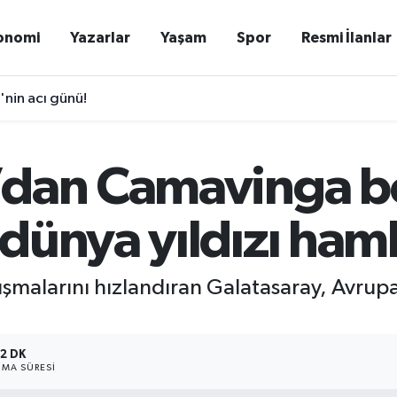
onomi
Yazarlar
Yaşam
Spor
Resmi İlanlar
'nin acı günü!
’dan Camavinga b
dünya yıldızı haml
alışmalarını hızlandıran Galatasaray, Avru
2 DK
MA SÜRESI