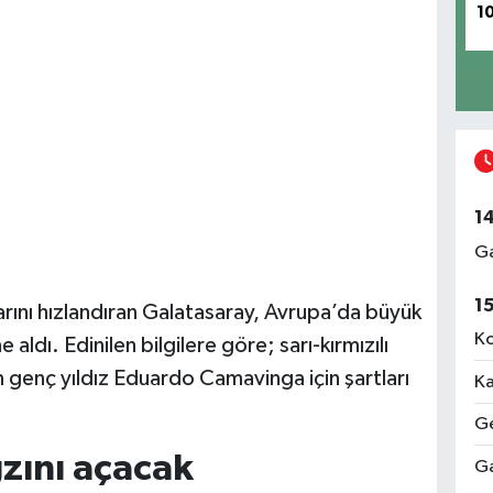
1
1
Ga
1
arını hızlandıran Galatasaray, Avrupa’da büyük
Ko
aldı. Edinilen bilgilere göre; sarı-kırmızılı
 genç yıldız Eduardo Camavinga için şartları
Ka
Ge
zını açacak
Ga