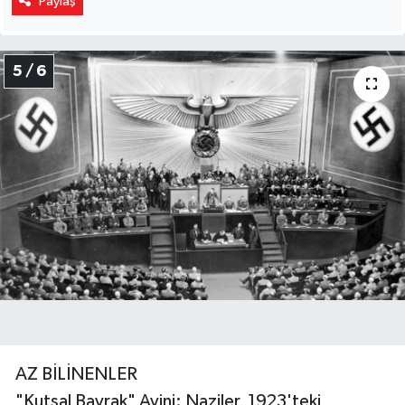
Paylaş
5 / 6
AZ BİLİNENLER
"Kutsal Bayrak" Ayini: Naziler, 1923'teki