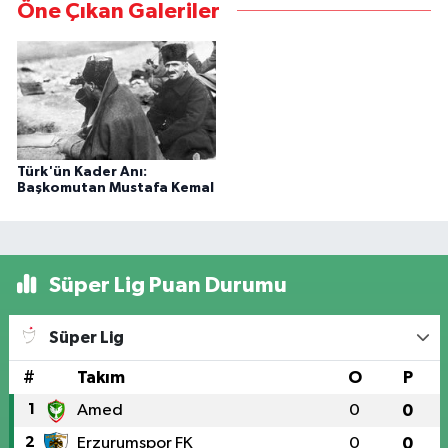
Öne Çıkan Galeriler
Türk'ün Kader Anı:
Başkomutan Mustafa Kemal
Süper Lig Puan Durumu
Süper Lig
#
Takım
O
P
1
Amed
0
0
2
Erzurumspor FK
0
0