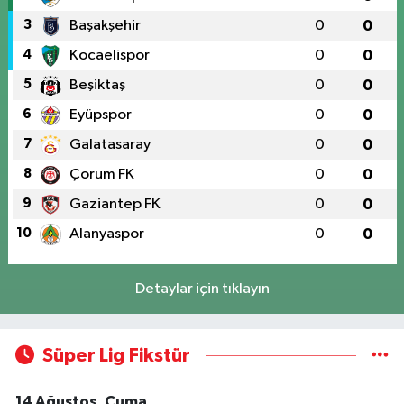
3
Başakşehir
0
0
4
Kocaelispor
0
0
5
Beşiktaş
0
0
6
Eyüpspor
0
0
7
Galatasaray
0
0
8
Çorum FK
0
0
9
Gaziantep FK
0
0
10
Alanyaspor
0
0
Detaylar için tıklayın
Süper Lig Fikstür
14 Ağustos, Cuma