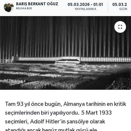
BARIŞ BERKANT OĞUZ
05.03.2026 - 01:01
05.03.20
MUHABIR
YAYINLANMA
GÜNC
Tam 93 yıl önce bugün, Almanya tarihinin en kritik
seçimlerinden biri yapılıyordu. 5 Mart 1933
seçimleri, Adolf Hitler’in şansölye olarak
atandığı ancak henüz mutlak gücü ele