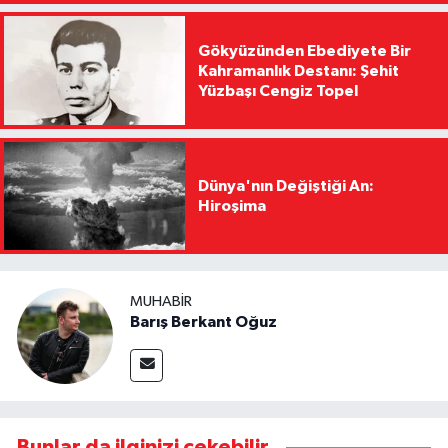
Gökyüzünden Ebediyete Bir
Kahramanlık Destanı: Şehit
Yüzbaşı Cengiz Topel
Dünya'nın Değiştiği An:
Hiroşima
MUHABIR
Barış Berkant Oğuz
Bunlar da ilginizi çekebilir