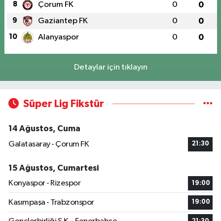
8
Çorum FK
0
0
9
Gaziantep FK
0
0
10
Alanyaspor
0
0
Detaylar için tıklayın
Süper Lig Fikstür
14 Ağustos, Cuma
Galatasaray - Çorum FK
21:30
15 Ağustos, Cumartesi
Konyaspor - Rizespor
19:00
Kasımpaşa - Trabzonspor
19:00