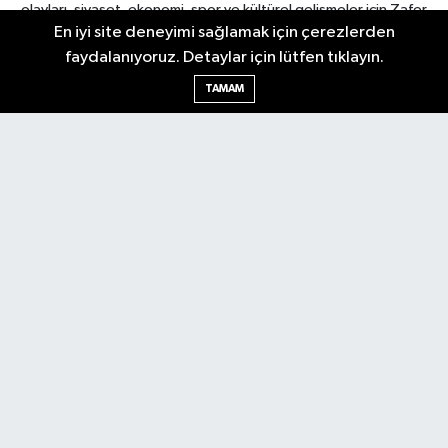
olayları, siyaset, ekonomi, spor ve kültürel gelişmeler için Zafer
En iyi site deneyimi sağlamak için çerezlerden
Gazetesi'ni takip edin. Başkentin güvendiği haber kaynağı.
faydalanıyoruz. Detaylar için lütfen tıklayın.
TAMAM
Nöbetçi Eczaneler
Hava Durumu
Ankara Namaz Vakitleri
Trafik Durumu
Puan Durumu ve Fikstür
Tüm Manşetler
Son Dakika Haberleri
Haber Arşivi
Güncel
Ekonomi
Künye
Yazarlar
Yaşam
Spor
Asayiş
Bilim & Teknoloji
Genel
Gündem
Kültür & Sanat
Magazin