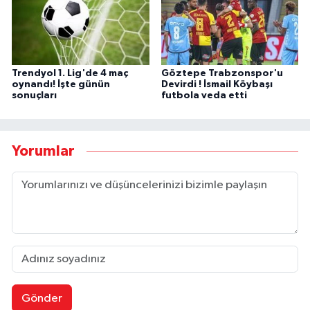
Trendyol 1. Lig'de 4 maç
Göztepe Trabzonspor'u
oynandı! İşte günün
Devirdi ! İsmail Köybaşı
sonuçları
futbola veda etti
Yorumlar
Gönder