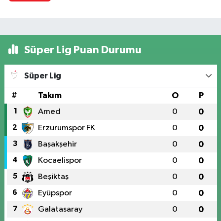
Süper Lig Puan Durumu
Süper Lig
#
Takım
O
P
1
Amed
0
0
2
Erzurumspor FK
0
0
3
Başakşehir
0
0
4
Kocaelispor
0
0
5
Beşiktaş
0
0
6
Eyüpspor
0
0
7
Galatasaray
0
0