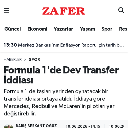
Nöbetçi Eczaneler
Güncel
Ekonomi
Yazarlar
Yaşam
Spor
Res
Hava Durumu
13:30
Merkez Bankası'nın Enflasyon Raporu için tarih belli oldu
Ankara Namaz Vakitleri
HABERLER
SPOR
Trafik Durumu
Formula 1'de Dev Transfer
İddiası
Süper Lig Puan Durumu ve Fikstür
Formula 1'de taşları yerinden oynatacak bir
Tüm Manşetler
transfer iddiası ortaya atıldı. İddiaya göre
Mercedes, Redbull ve McLaren'in pilotları yer
Son Dakika Haberleri
değiştirebilir.
Haber Arşivi
BARIŞ BERKANT OĞUZ
10.06.2026 - 14:15
10.06.202