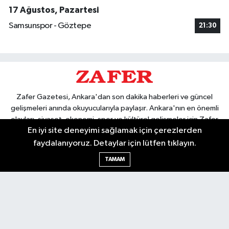
17 Ağustos, Pazartesi
Samsunspor - Göztepe
21:30
Zafer Gazetesi, Ankara'dan son dakika haberleri ve güncel
gelişmeleri anında okuyucularıyla paylaşır. Ankara'nın en önemli
olayları, siyaset, ekonomi, spor ve kültürel gelişmeler için Zafer
En iyi site deneyimi sağlamak için çerezlerden
Gazetesi'ni takip edin. Başkentin güvendiği haber kaynağı.
faydalanıyoruz. Detaylar için lütfen tıklayın.
TAMAM
Nöbetçi Eczaneler
Hava Durumu
Ankara Namaz Vakitleri
Trafik Durumu