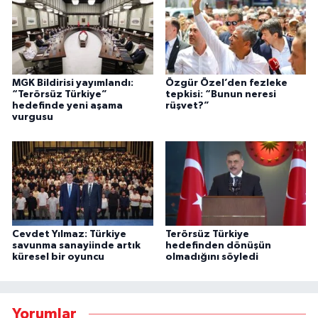
MGK Bildirisi yayımlandı:
Özgür Özel’den fezleke
“Terörsüz Türkiye”
tepkisi: “Bunun neresi
hedefinde yeni aşama
rüşvet?”
vurgusu
Cevdet Yılmaz: Türkiye
Terörsüz Türkiye
savunma sanayiinde artık
hedefinden dönüşün
küresel bir oyuncu
olmadığını söyledi
Yorumlar