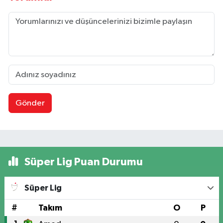
Gönder
Süper Lig Puan Durumu
Süper Lig
#
Takım
O
P