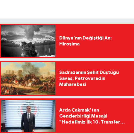
Dünya'nın Değiştiği An:
Hiroşima
Sadrazamın Şehit Düştüğü
Savaş: Petrovaradin
Muharebesi
Arda Çakmak'tan
Gençlerbirliği Mesajı!
"Hedefimiz İlk 10, Transfer
Yasağını Kısa Sürede
Kaldıracağız"