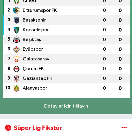
1
Amed
0
0
2
Erzurumspor FK
0
0
3
Başakşehir
0
0
4
Kocaelispor
0
0
5
Beşiktaş
0
0
6
Eyüpspor
0
0
7
Galatasaray
0
0
8
Çorum FK
0
0
9
Gaziantep FK
0
0
10
Alanyaspor
0
0
Detaylar için tıklayın
Süper Lig Fikstür