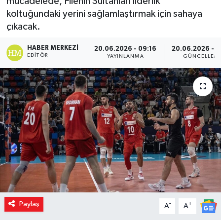
mücadelede, Filenin Sultanları liderlik
koltuğundaki yerini sağlamlaştırmak için sahaya
çıkacak.
HABER MERKEZI
20.06.2026 - 09:16
20.06.2026 - 0
EDITÖR
YAYINLANMA
GÜNCELLEM
Paylaş
-
+
A
A