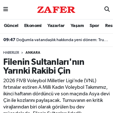
Nöbetçi Eczaneler
Güncel
Ekonomi
Yazarlar
Yaşam
Spor
Res
Hava Durumu
09:47
Doğumla vatandaşlık hakkında yeni dönem: Trump imzayı attı
Ankara Namaz Vakitleri
HABERLER
ANKARA
Trafik Durumu
Filenin Sultanları'nın
Yarınki Rakibi Çin
Süper Lig Puan Durumu ve Fikstür
2026 FIVB Voleybol Milletler Ligi’nde (VNL)
Tüm Manşetler
fırtınalar estiren A Milli Kadın Voleybol Takımımız,
ikinci haftanın dördüncü ve son maçında Asya devi
Son Dakika Haberleri
Çin ile kozlarını paylaşacak. Turnuvanın en kritik
virajlarından biri olarak görülen bu dev
Haber Arşivi