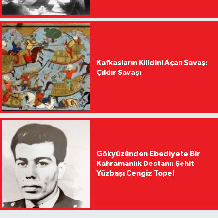
Kafkasların Kilidini Açan Savaş:
Çıldır Savaşı
Gökyüzünden Ebediyete Bir
Kahramanlık Destanı: Şehit
Yüzbaşı Cengiz Topel