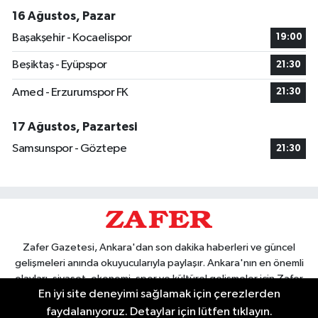
16 Ağustos, Pazar
Başakşehir - Kocaelispor
19:00
Beşiktaş - Eyüpspor
21:30
Amed - Erzurumspor FK
21:30
17 Ağustos, Pazartesi
Samsunspor - Göztepe
21:30
Zafer Gazetesi, Ankara'dan son dakika haberleri ve güncel
gelişmeleri anında okuyucularıyla paylaşır. Ankara'nın en önemli
olayları, siyaset, ekonomi, spor ve kültürel gelişmeler için Zafer
En iyi site deneyimi sağlamak için çerezlerden
Gazetesi'ni takip edin. Başkentin güvendiği haber kaynağı.
faydalanıyoruz. Detaylar için lütfen tıklayın.