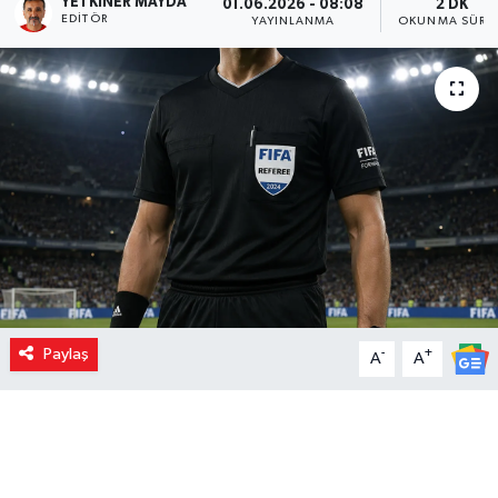
YETKINER MAYDA
01.06.2026 - 08:08
2 DK
EDITÖR
YAYINLANMA
OKUNMA SÜRES
Paylaş
-
+
A
A