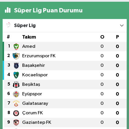
Süper Lig Puan Durumu
Süper Lig
#
Takım
O
P
1
Amed
0
0
2
Erzurumspor FK
0
0
3
Başakşehir
0
0
4
Kocaelispor
0
0
5
Beşiktaş
0
0
6
Eyüpspor
0
0
7
Galatasaray
0
0
8
Çorum FK
0
0
9
Gaziantep FK
0
0