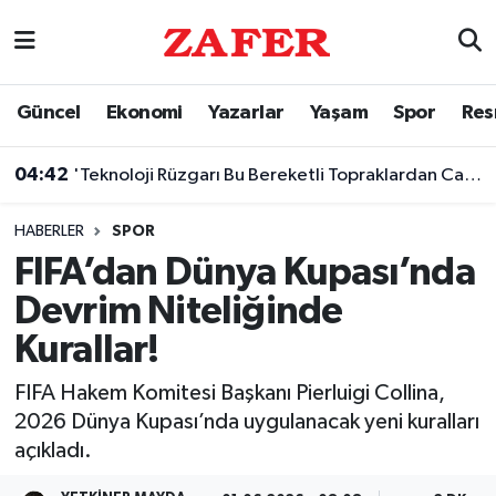
Nöbetçi Eczaneler
Güncel
Ekonomi
Yazarlar
Yaşam
Spor
Res
Hava Durumu
04:42
'Teknoloji Rüzgarı Bu Bereketli Topraklardan Canlanacak'
Ankara Namaz Vakitleri
HABERLER
SPOR
Trafik Durumu
FIFA’dan Dünya Kupası’nda
Devrim Niteliğinde
Süper Lig Puan Durumu ve Fikstür
Kurallar!
Tüm Manşetler
FIFA Hakem Komitesi Başkanı Pierluigi Collina,
2026 Dünya Kupası’nda uygulanacak yeni kuralları
Son Dakika Haberleri
açıkladı.
Haber Arşivi