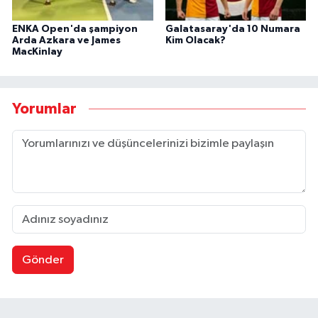
ENKA Open'da şampiyon
Galatasaray'da 10 Numara
Arda Azkara ve James
Kim Olacak?
MacKinlay
Yorumlar
Gönder