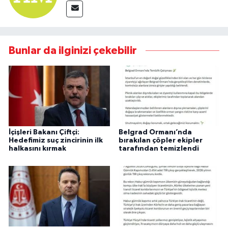
Bunlar da ilginizi çekebilir
İçişleri Bakanı Çiftçi:
Belgrad Ormanı’nda
Hedefimiz suç zincirinin ilk
bırakılan çöpler ekipler
halkasını kırmak
tarafından temizlendi