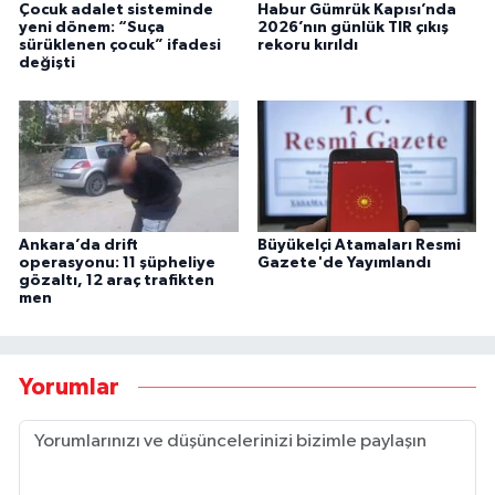
Çocuk adalet sisteminde
Habur Gümrük Kapısı’nda
yeni dönem: “Suça
2026’nın günlük TIR çıkış
sürüklenen çocuk” ifadesi
rekoru kırıldı
değişti
Ankara’da drift
Büyükelçi Atamaları Resmi
operasyonu: 11 şüpheliye
Gazete'de Yayımlandı
gözaltı, 12 araç trafikten
men
Yorumlar