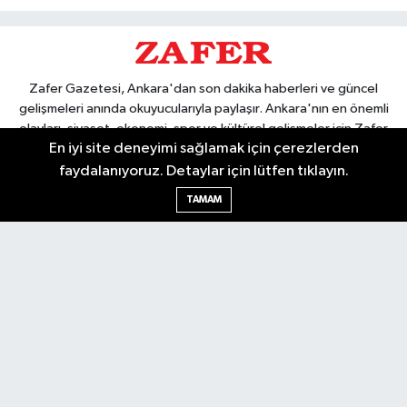
Zafer Gazetesi, Ankara'dan son dakika haberleri ve güncel
gelişmeleri anında okuyucularıyla paylaşır. Ankara'nın en önemli
olayları, siyaset, ekonomi, spor ve kültürel gelişmeler için Zafer
En iyi site deneyimi sağlamak için çerezlerden
Gazetesi'ni takip edin. Başkentin güvendiği haber kaynağı.
faydalanıyoruz. Detaylar için lütfen tıklayın.
TAMAM
Nöbetçi Eczaneler
Hava Durumu
Ankara Namaz Vakitleri
Trafik Durumu
Puan Durumu ve Fikstür
Tüm Manşetler
Son Dakika Haberleri
Haber Arşivi