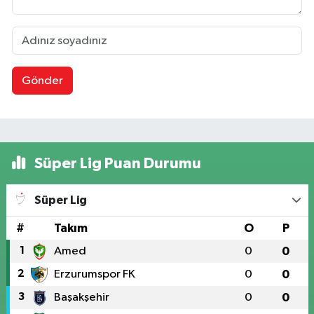
Gönder
Süper Lig Puan Durumu
Süper Lig
#
Takım
O
P
1
Amed
0
0
2
Erzurumspor FK
0
0
3
Başakşehir
0
0