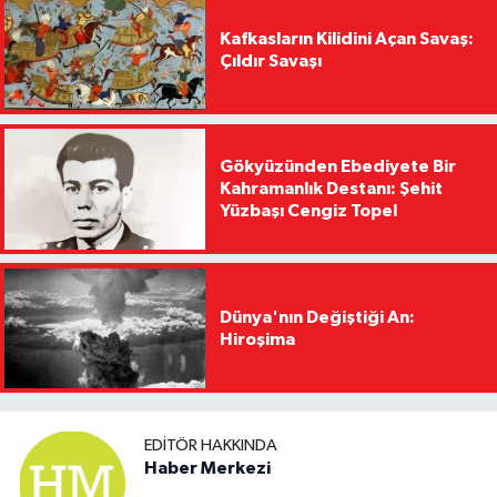
Kafkasların Kilidini Açan Savaş:
Çıldır Savaşı
Gökyüzünden Ebediyete Bir
Kahramanlık Destanı: Şehit
Yüzbaşı Cengiz Topel
Dünya'nın Değiştiği An:
Hiroşima
EDITÖR HAKKINDA
Haber Merkezi