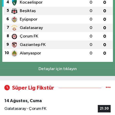
4
Kocaelispor
0
0
5
Beşiktaş
0
0
6
Eyüpspor
0
0
7
Galatasaray
0
0
8
Çorum FK
0
0
9
Gaziantep FK
0
0
10
Alanyaspor
0
0
Detaylar için tıklayın
Süper Lig Fikstür
14 Ağustos, Cuma
Galatasaray - Çorum FK
21:30