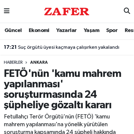
Nöbetçi Eczaneler
Güncel
Ekonomi
Yazarlar
Yaşam
Spor
Res
Hava Durumu
17:21
Suç örgütü üyesi kaçmaya çalışırken yakalandı
Ankara Namaz Vakitleri
HABERLER
ANKARA
Trafik Durumu
FETÖ'nün 'kamu mahrem
yapılanması'
Süper Lig Puan Durumu ve Fikstür
soruşturmasında 24
Tüm Manşetler
şüpheliye gözaltı kararı
Son Dakika Haberleri
Fetullahçı Terör Örgütü'nün (FETÖ) 'kamu
mahrem yapılanması'na yönelik yürütülen
Haber Arşivi
soruşturma kapsamında 24 şüpheli hakkında