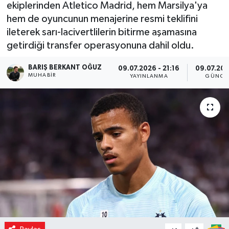
ekiplerinden Atletico Madrid, hem Marsilya'ya
hem de oyuncunun menajerine resmi teklifini
ileterek sarı-lacivertlilerin bitirme aşamasına
getirdiği transfer operasyonuna dahil oldu.
BARIŞ BERKANT OĞUZ
09.07.2026 - 21:16
09.07.202
MUHABIR
YAYINLANMA
GÜNCE
-
+