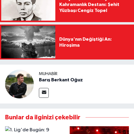
Kahramanlık Destanı: Şehit
Yüzbaşı Cengiz Topel
Dünya'nın Değiştiği An:
Hiroşima
MUHABIR
Barış Berkant Oğuz
Bunlar da ilginizi çekebilir