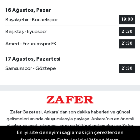
16 Ağustos, Pazar
Başakşehir - Kocaelispor
19:00
Beşiktaş - Eyüpspor
21:30
Amed - Erzurumspor FK
21:30
17 Ağustos, Pazartesi
Samsunspor - Göztepe
21:30
Zafer Gazetesi, Ankara'dan son dakika haberleri ve güncel
gelişmeleri anında okuyucularıyla paylaşır. Ankara'nın en önemli
olayları, siyaset, ekonomi, spor ve kültürel gelişmeler için Zafer
En iyi site deneyimi sağlamak için çerezlerden
Gazetesi'ni takip edin. Başkentin güvendiği haber kaynağı.