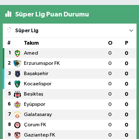
Süper Lig Puan Durumu
Süper Lig
#
Takım
O
P
1
Amed
0
0
2
Erzurumspor FK
0
0
3
Başakşehir
0
0
4
Kocaelispor
0
0
5
Beşiktaş
0
0
6
Eyüpspor
0
0
7
Galatasaray
0
0
8
Çorum FK
0
0
9
Gaziantep FK
0
0