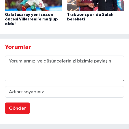
Galatasaray yeni sezon
Trabzonspor'da Salah
öncesi Villarreal'e mağlup
bereketi
oldu!
Yorumlar
Gönder