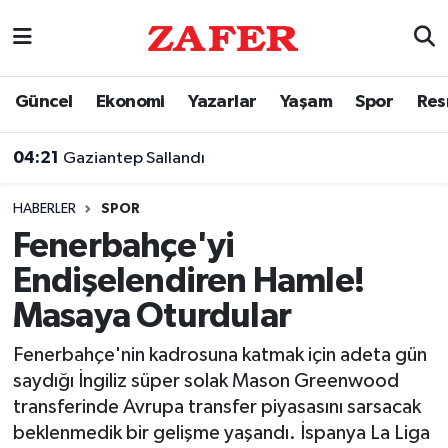
Nöbetçi Eczaneler
Güncel
Ekonomi
Yazarlar
Yaşam
Spor
Res
Hava Durumu
04:21
Gaziantep Sallandı
Ankara Namaz Vakitleri
HABERLER
SPOR
Trafik Durumu
Fenerbahçe'yi
Endişelendiren Hamle!
Süper Lig Puan Durumu ve Fikstür
Masaya Oturdular
Tüm Manşetler
Fenerbahçe'nin kadrosuna katmak için adeta gün
saydığı İngiliz süper solak Mason Greenwood
Son Dakika Haberleri
transferinde Avrupa transfer piyasasını sarsacak
beklenmedik bir gelişme yaşandı. İspanya La Liga
Haber Arşivi