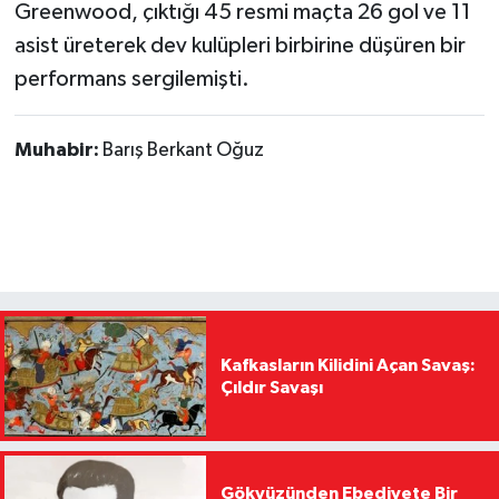
Greenwood, çıktığı 45 resmi maçta 26 gol ve 11
asist üreterek dev kulüpleri birbirine düşüren bir
performans sergilemişti.
Muhabir:
Barış Berkant Oğuz
Kafkasların Kilidini Açan Savaş:
Çıldır Savaşı
Gökyüzünden Ebediyete Bir