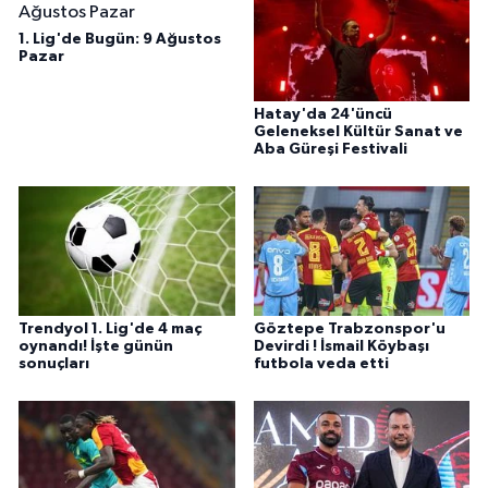
1. Lig'de Bugün: 9 Ağustos
Pazar
Hatay'da 24'üncü
Geleneksel Kültür Sanat ve
Aba Güreşi Festivali
Trendyol 1. Lig'de 4 maç
Göztepe Trabzonspor'u
oynandı! İşte günün
Devirdi ! İsmail Köybaşı
sonuçları
futbola veda etti