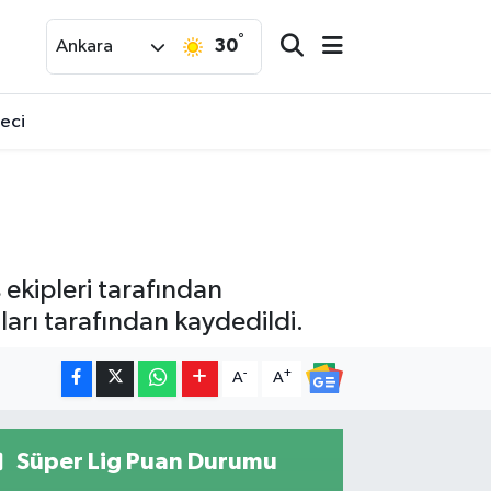
°
30
Ankara
reci
 ekipleri tarafından
arı tarafından kaydedildi.
-
+
A
A
Süper Lig Puan Durumu