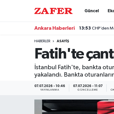
Güncel
Ek
Nöbetçi Eczaneler
Ankara Haberleri
13:53
CHP’den Men
Hava Durumu
HABERLER
ASAYIŞ
Ankara Namaz Vakitleri
Fatih'te çanta
Trafik Durumu
İstanbul Fatih'te, bankta otur
Süper Lig Puan Durumu ve Fikstür
yakalandı. Bankta oturanların
Tüm Manşetler
07.07.2026 - 10:46
07.07.2026 - 11:07
YAYINLANMA
GÜNCELLEME
O
Son Dakika Haberleri
Haber Arşivi