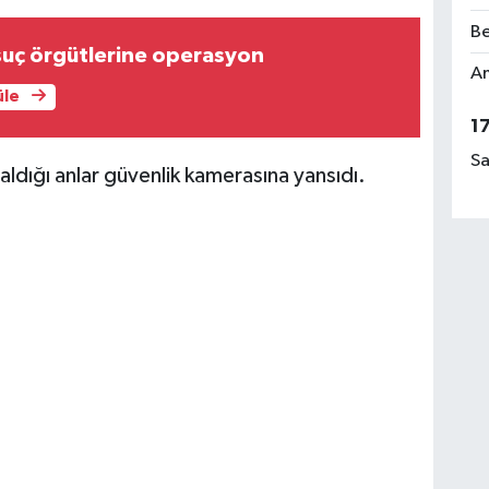
Be
suç örgütlerine operasyon
Am
üle
1
Sa
aldığı anlar güvenlik kamerasına yansıdı.