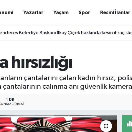
onomi
Yazarlar
Yaşam
Spor
Resmi İlanlar
deres Belediye Başkanı İlkay Çiçek hakkında kesin ihraç sü
 hırsızlığı
anların çantalarını çalan kadın hırsız, polis
 çantalarının çalınma anı güvenlik kameral
1 DK
KUNMA SÜRESI