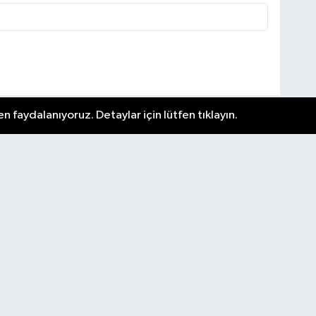
n faydalanıyoruz. Detaylar için lütfen tıklayın.
Nöbetçi Eczaneler
Güncel
Hava Durumu
Künye
i ve
Ankara Namaz Vakitleri
Yaşam
.
Trafik Durumu
Asayiş
 spor
Puan Durumu ve Fikstür
Genel
p
Tüm Manşetler
Kültür & Sanat
Son Dakika Haberleri
Haber Arşivi