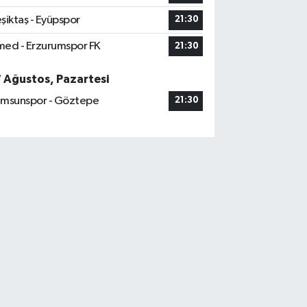
şiktaş - Eyüpspor
21:30
ed - Erzurumspor FK
21:30
7 Ağustos, Pazartesi
msunspor - Göztepe
21:30