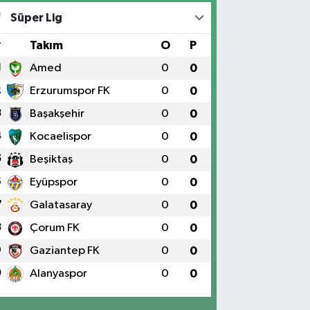
Süper Lig
#
Takım
O
P
1
Amed
0
0
2
Erzurumspor FK
0
0
3
Başakşehir
0
0
4
Kocaelispor
0
0
5
Beşiktaş
0
0
6
Eyüpspor
0
0
7
Galatasaray
0
0
8
Çorum FK
0
0
9
Gaziantep FK
0
0
0
Alanyaspor
0
0