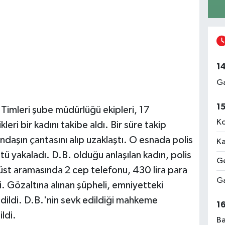
1
Ga
1
imleri şube müdürlüğü ekipleri, 17
Ko
i bir kadını takibe aldı. Bir süre takip
ndaşın çantasını alıp uzaklaştı. O esnada polis
Ka
tü yakaladı. D.B. olduğu anlaşılan kadın, polis
Ge
, üst aramasında 2 cep telefonu, 430 lira para
Ga
ldi. Gözaltına alınan şüpheli, emniyetteki
edildi. D.B.'nin sevk edildiği mahkeme
1
ldi.
Ba