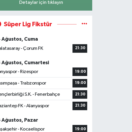
Detaylar için tıklayın
Süper Lig Fikstür
4 Ağustos, Cuma
latasaray - Çorum FK
21:30
5 Ağustos, Cumartesi
nyaspor - Rizespor
19:00
sımpaşa - Trabzonspor
19:00
nçlerbirliği S.K. - Fenerbahçe
21:30
ziantep FK - Alanyaspor
21:30
6 Ağustos, Pazar
şakşehir - Kocaelispor
19:00