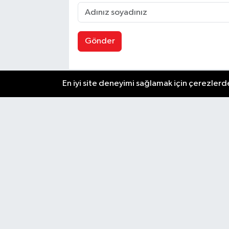
Gönder
En iyi site deneyimi sağlamak için çerezlerde
Zafer Gazetesi, Ankara'dan son dakika haberler
güncel gelişmeleri anında okuyucularıyla paylaşır
Ankara'nın en önemli olayları, siyaset, ekonomi,
ve kültürel gelişmeler için Zafer Gazetesi'ni taki
edin. Başkentin güvendiği haber kaynağı.