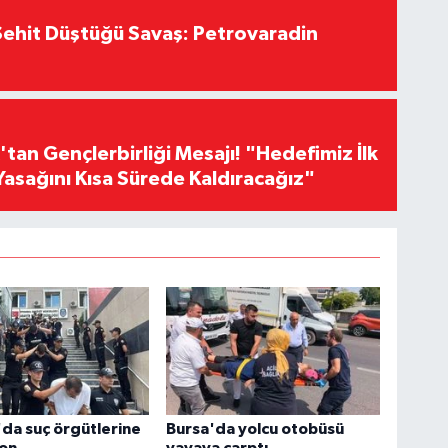
ehit Düştüğü Savaş: Petrovaradin
an Gençlerbirliği Mesajı! "Hedefimiz İlk
Yasağını Kısa Sürede Kaldıracağız"
'da suç örgütlerine
Bursa'da yolcu otobüsü
on
yayaya çarptı