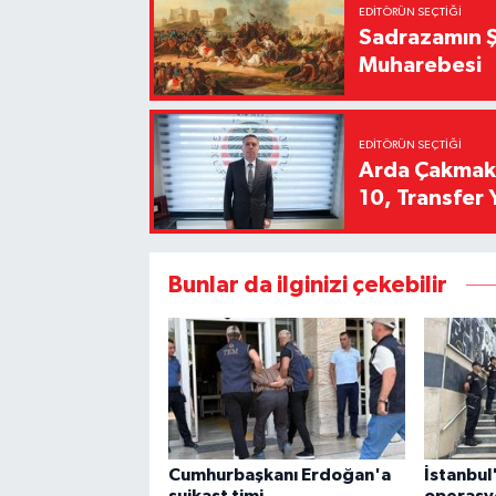
EDITÖRÜN SEÇTIĞI
Sadrazamın Ş
Muharebesi
EDITÖRÜN SEÇTIĞI
Arda Çakmak't
10, Transfer 
Bunlar da ilginizi çekebilir
Cumhurbaşkanı Erdoğan'a
İstanbul
suikast timi
operasy