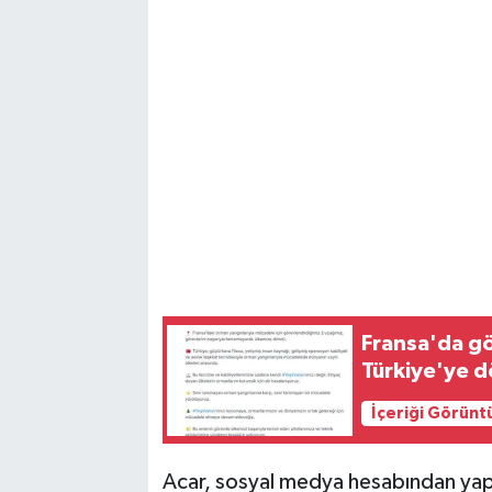
Fransa'da gö
Türkiye'ye 
İçeriği Görünt
Acar, sosyal medya hesabından yaptığ