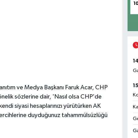
1
1
Ga
1
Tanıtım ve Medya Başkanı Faruk Acar, CHP
Ko
nelik sözlerine dair, 'Nasıl olsa CHP'de
 kendi siyasi hesaplarınızı yürütürken AK
Ka
 tercihlerine duyduğunuz tahammülsüzlüğü
Ge
Ga