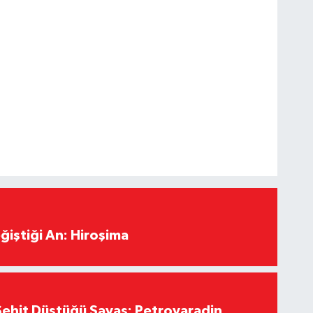
ğiştiği An: Hiroşima
ehit Düştüğü Savaş: Petrovaradin