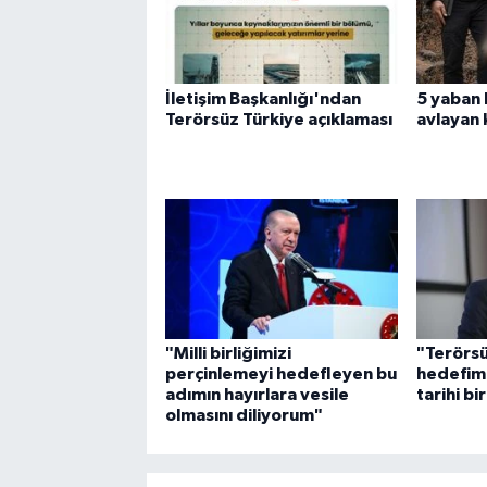
İletişim Başkanlığı'ndan
5 yaban k
Terörsüz Türkiye açıklaması
avlayan 
"Milli birliğimizi
"Terörsü
perçinlemeyi hedefleyen bu
hedefim
adımın hayırlara vesile
tarihi bi
olmasını diliyorum"