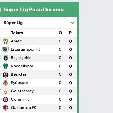
Süper Lig Puan Durumu
Süper Lig
#
Takım
O
P
1
Amed
0
0
2
Erzurumspor FK
0
0
3
Başakşehir
0
0
4
Kocaelispor
0
0
5
Beşiktaş
0
0
6
Eyüpspor
0
0
7
Galatasaray
0
0
8
Çorum FK
0
0
9
Gaziantep FK
0
0