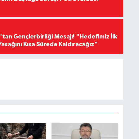
an Gençlerbirliği Mesajı! "Hedefimiz İlk
Yasağını Kısa Sürede Kaldıracağız"