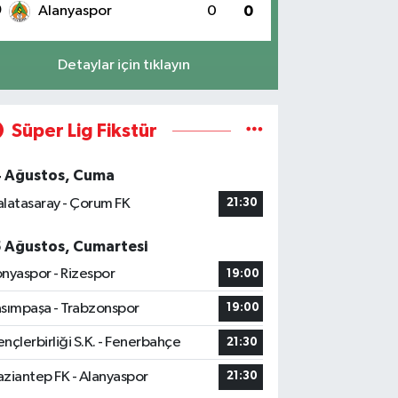
0
Alanyaspor
0
0
Detaylar için tıklayın
Süper Lig Fikstür
4 Ağustos, Cuma
latasaray - Çorum FK
21:30
5 Ağustos, Cumartesi
nyaspor - Rizespor
19:00
sımpaşa - Trabzonspor
19:00
nçlerbirliği S.K. - Fenerbahçe
21:30
ziantep FK - Alanyaspor
21:30