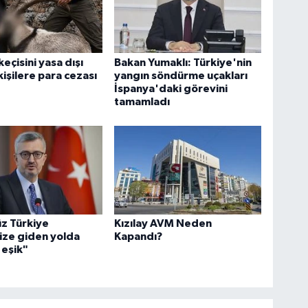
eçisini yasa dışı
Bakan Yumaklı: Türkiye'nin
kişilere para cezası
yangın söndürme uçakları
İspanya'daki görevini
tamamladı
z Türkiye
Kızılay AVM Neden
ize giden yolda
Kapandı?
r eşik"