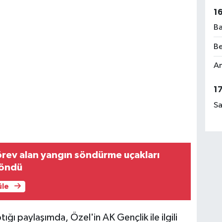
1
Ba
Be
Am
1
Sa
rev alan yangın söndürme uçakları
döndü
üle
ı paylaşımda, Özel'in AK Gençlik ile ilgili