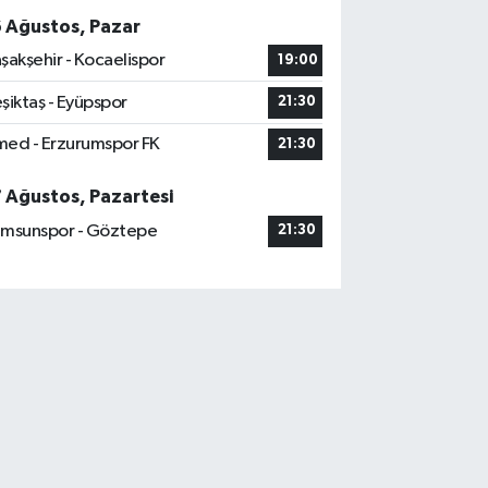
6 Ağustos, Pazar
şakşehir - Kocaelispor
19:00
şiktaş - Eyüpspor
21:30
ed - Erzurumspor FK
21:30
7 Ağustos, Pazartesi
msunspor - Göztepe
21:30