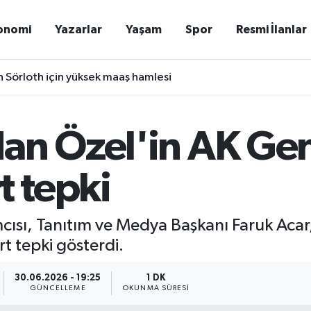
onomi
Yazarlar
Yaşam
Spor
Resmi İlanlar
n Sörloth için yüksek maaş hamlesi
an Özel'in AK Gen
t tepki
cısı, Tanıtım ve Medya Başkanı Faruk Acar
rt tepki gösterdi.
30.06.2026 - 19:25
1 DK
GÜNCELLEME
OKUNMA SÜRESI