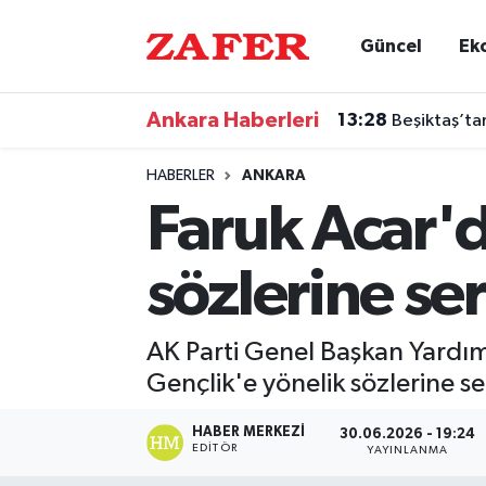
Güncel
Ek
Nöbetçi Eczaneler
Ankara Haberleri
13:28
Beşiktaş’ta
Hava Durumu
HABERLER
ANKARA
Ankara Namaz Vakitleri
Faruk Acar'd
Trafik Durumu
sözlerine ser
Süper Lig Puan Durumu ve Fikstür
AK Parti Genel Başkan Yardım
Tüm Manşetler
Gençlik'e yönelik sözlerine se
Son Dakika Haberleri
HABER MERKEZI
30.06.2026 - 19:24
EDITÖR
YAYINLANMA
Haber Arşivi