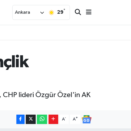
°
29
Ankara
çlik
, CHP lideri Özgür Özel'in AK
-
+
A
A