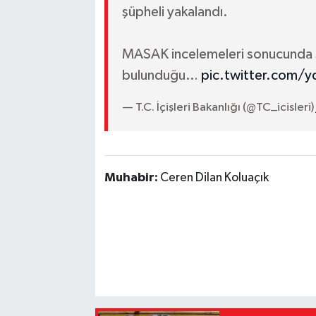
şüpheli yakalandı.
MASAK incelemeleri sonucunda şüp
bulunduğu…
pic.twitter.com
— T.C. İçişleri Bakanlığı (@TC_icisleri)
Muhabir:
Ceren Dilan Koluaçık