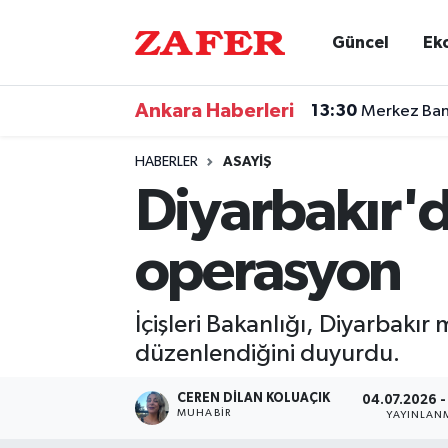
Güncel
Ek
Nöbetçi Eczaneler
Ankara Haberleri
13:30
Merkez Bank
Hava Durumu
HABERLER
ASAYIŞ
Ankara Namaz Vakitleri
Diyarbakır'd
Trafik Durumu
operasyon
Süper Lig Puan Durumu ve Fikstür
İçişleri Bakanlığı, Diyarbakır
Tüm Manşetler
düzenlendiğini duyurdu.
Son Dakika Haberleri
CEREN DILAN KOLUAÇIK
04.07.2026 -
MUHABIR
YAYINLAN
Haber Arşivi