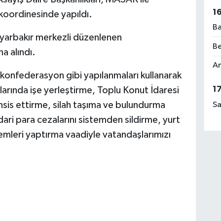
1
koordinesinde yapıldı.
Ba
iyarbakır merkezli düzenlenen
Be
a alındı.
Am
konfederasyon gibi yapılanmaları kullanarak
1
larında işe yerleştirme, Toplu Konut İdaresi
ahsis ettirme, silah taşıma ve bulundurma
Sa
dari para cezalarını sistemden sildirme, yurt
lemleri yaptırma vaadiyle vatandaşlarımızı