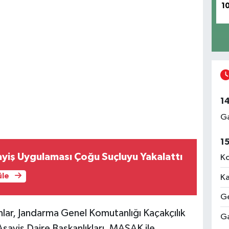
1
1
Ga
1
yiş Uygulaması Çoğu Suçluyu Yakalattı
Ko
üle
Ka
Ge
nlar, Jandarma Genel Komutanlığı Kaçakçılık
Ga
sayiş Daire Başkanlıkları, MASAK ile