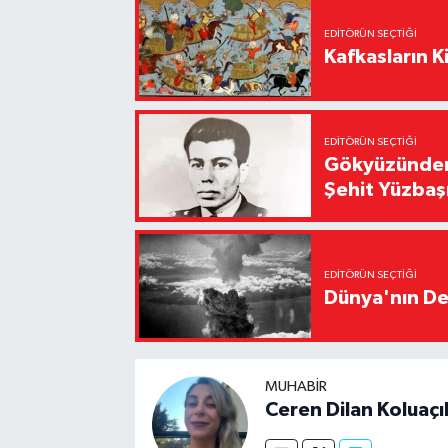
EDITÖRÜN SEÇTIĞI
Kafkasların Ki
EDITÖRÜN SEÇTIĞI
Gökyüzünden 
Şehit Yüzbaş
EDITÖRÜN SEÇTIĞI
Dünya'nın De
MUHABIR
Ceren Dilan Koluaçı