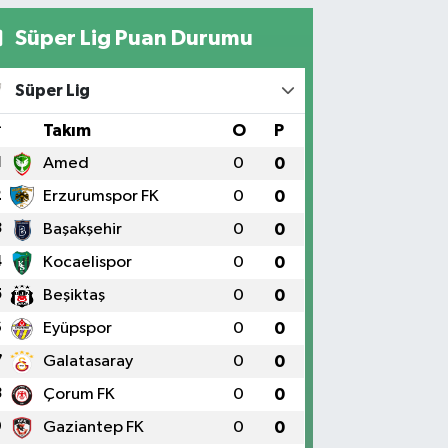
Süper Lig Puan Durumu
Süper Lig
#
Takım
O
P
1
Amed
0
0
2
Erzurumspor FK
0
0
3
Başakşehir
0
0
4
Kocaelispor
0
0
5
Beşiktaş
0
0
6
Eyüpspor
0
0
7
Galatasaray
0
0
8
Çorum FK
0
0
9
Gaziantep FK
0
0