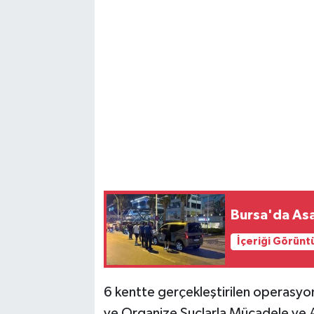
Bursa'da Asa
İçeriği Görünt
6 kentte gerçekleştirilen operasyo
ve Organize Suçlarla Mücadele ve A