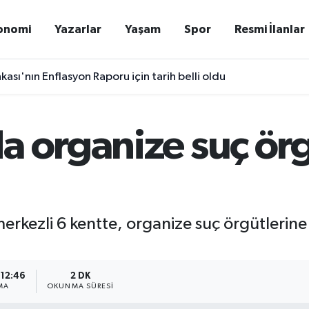
onomi
Yazarlar
Yaşam
Spor
Resmi İlanlar
ası'nın Enflasyon Raporu için tarih belli oldu
a organize suç ör
 merkezli 6 kentte, organize suç örgütlerin
 12:46
2 DK
MA
OKUNMA SÜRESI