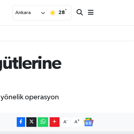
°
28
Ankara
gütlerine
e yönelik operasyon
-
+
A
A