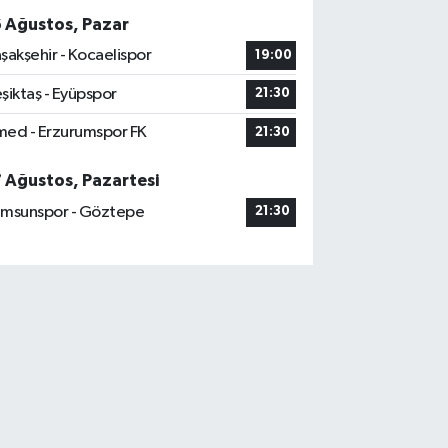
6 Ağustos, Pazar
şakşehir - Kocaelispor
19:00
şiktaş - Eyüpspor
21:30
ed - Erzurumspor FK
21:30
7 Ağustos, Pazartesi
msunspor - Göztepe
21:30