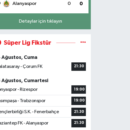
0
Alanyaspor
0
0
Detaylar için tıklayın
Süper Lig Fikstür
4 Ağustos, Cuma
latasaray - Çorum FK
21:30
5 Ağustos, Cumartesi
nyaspor - Rizespor
19:00
sımpaşa - Trabzonspor
19:00
nçlerbirliği S.K. - Fenerbahçe
21:30
ziantep FK - Alanyaspor
21:30