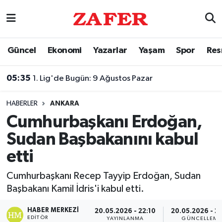
Nöbetçi Eczaneler
Güncel
Ekonomi
Yazarlar
Yaşam
Spor
Res
Hava Durumu
05:35
1. Lig'de Bugün: 9 Ağustos Pazar
Ankara Namaz Vakitleri
HABERLER
ANKARA
Trafik Durumu
Cumhurbaşkanı Erdoğan,
Sudan Başbakanını kabul
Süper Lig Puan Durumu ve Fikstür
etti
Tüm Manşetler
Cumhurbaşkanı Recep Tayyip Erdoğan, Sudan
Başbakanı Kamil İdris'i kabul etti.
Son Dakika Haberleri
HABER MERKEZI
20.05.2026 - 22:10
20.05.2026 - 22
Haber Arşivi
EDITÖR
YAYINLANMA
GÜNCELLEME