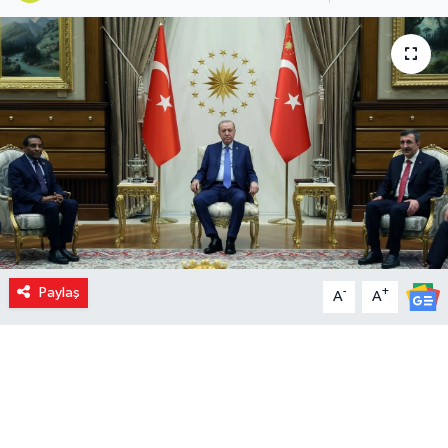
Paylaş
-
+
A
A