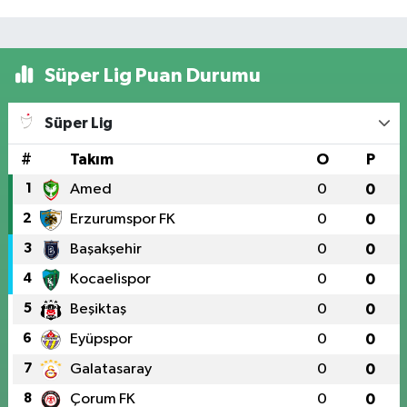
Süper Lig Puan Durumu
Süper Lig
#
Takım
O
P
1
Amed
0
0
2
Erzurumspor FK
0
0
3
Başakşehir
0
0
4
Kocaelispor
0
0
5
Beşiktaş
0
0
6
Eyüpspor
0
0
7
Galatasaray
0
0
8
Çorum FK
0
0