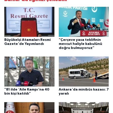
Büyükelçi Atamaları Resmi
"Çerçeve yasa teklifinin
Gazete'de Yayımlandı
mevcut haliyle kabulünü
doğru bulmuyoruz"
"81 ilde 'Aile Kampı'na 40
Ankara'da minibüs kazası: 7
bin kişi katıldı"
yaralı