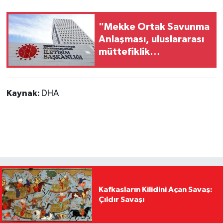
"Mekke Ortak Savunma
Anlaşması, uluslararası
müttefiklik
taahhütleriyle
çelişmemektedir"
Kaynak:
DHA
Kafkasların Kilidini Açan Savaş:
Çıldır Savaşı