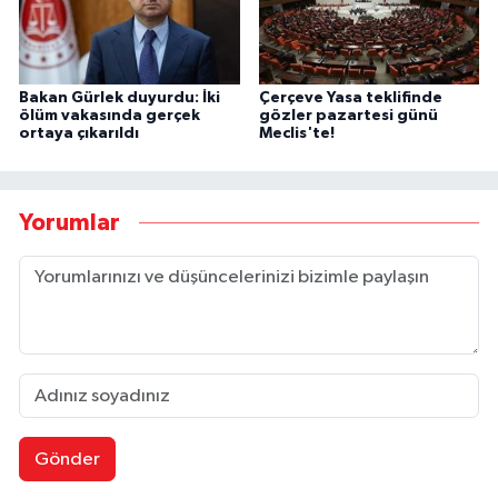
Bakan Gürlek duyurdu: İki
Çerçeve Yasa teklifinde
ölüm vakasında gerçek
gözler pazartesi günü
ortaya çıkarıldı
Meclis'te!
Yorumlar
Gönder