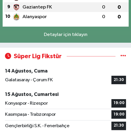
9
Gaziantep FK
0
0
10
Alanyaspor
0
0
Detaylar için tıklayın
Süper Lig Fikstür
14 Ağustos, Cuma
Galatasaray - Çorum FK
21:30
15 Ağustos, Cumartesi
Konyaspor - Rizespor
19:00
Kasımpaşa - Trabzonspor
19:00
Gençlerbirliği S.K. - Fenerbahçe
21:30