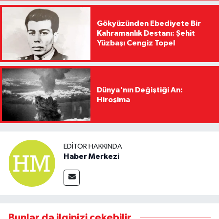
Gökyüzünden Ebediyete Bir
Kahramanlık Destanı: Şehit
Yüzbaşı Cengiz Topel
Dünya'nın Değiştiği An:
Hiroşima
EDITÖR HAKKINDA
Haber Merkezi
Bunlar da ilginizi çekebilir