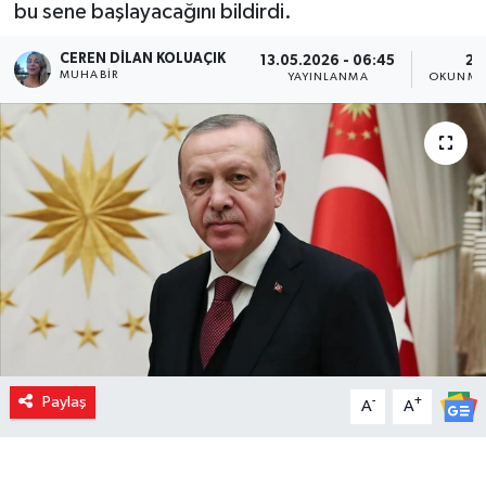
bu sene başlayacağını bildirdi.
CEREN DILAN KOLUAÇIK
13.05.2026 - 06:45
2 
MUHABIR
YAYINLANMA
OKUNMA 
Paylaş
-
+
A
A