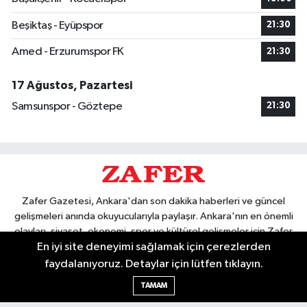
Beşiktaş - Eyüpspor
21:30
Amed - Erzurumspor FK
21:30
17 Ağustos, Pazartesi
Samsunspor - Göztepe
21:30
Zafer Gazetesi, Ankara'dan son dakika haberleri ve güncel
gelişmeleri anında okuyucularıyla paylaşır. Ankara'nın en önemli
olayları, siyaset, ekonomi, spor ve kültürel gelişmeler için Zafer
En iyi site deneyimi sağlamak için çerezlerden
Gazetesi'ni takip edin. Başkentin güvendiği haber kaynağı.
faydalanıyoruz. Detaylar için lütfen tıklayın.
TAMAM