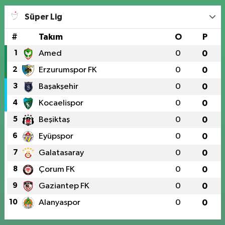
Süper Lig
#
Takım
O
P
1
Amed
0
0
2
Erzurumspor FK
0
0
3
Başakşehir
0
0
4
Kocaelispor
0
0
5
Beşiktaş
0
0
6
Eyüpspor
0
0
7
Galatasaray
0
0
8
Çorum FK
0
0
9
Gaziantep FK
0
0
10
Alanyaspor
0
0