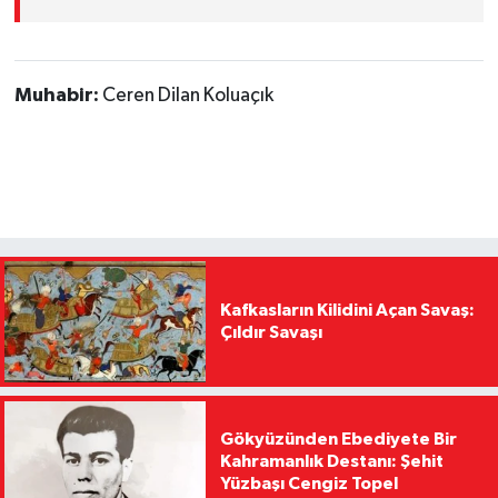
Muhabir:
Ceren Dilan Koluaçık
Kafkasların Kilidini Açan Savaş:
Çıldır Savaşı
Gökyüzünden Ebediyete Bir
Kahramanlık Destanı: Şehit
Yüzbaşı Cengiz Topel