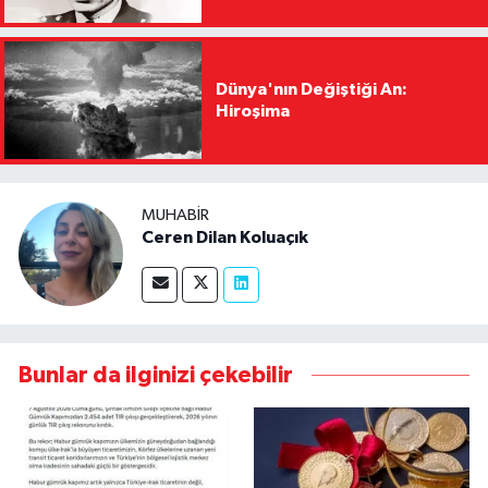
Dünya'nın Değiştiği An:
Hiroşima
MUHABIR
Ceren Dilan Koluaçık
Bunlar da ilginizi çekebilir