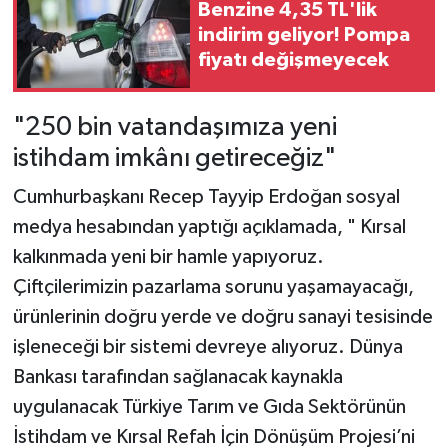
Benzine 4,35 TL'lik
indirim geliyor! Pompa
fiyatı değişmeyecek
"250 bin vatandaşımıza yeni
istihdam imkânı getireceğiz"
Cumhurbaşkanı Recep Tayyip Erdoğan sosyal
medya hesabından yaptığı açıklamada, " Kırsal
kalkınmada yeni bir hamle yapıyoruz.
Çiftçilerimizin pazarlama sorunu yaşamayacağı,
ürünlerinin doğru yerde ve doğru sanayi tesisinde
işleneceği bir sistemi devreye alıyoruz. Dünya
Bankası tarafından sağlanacak kaynakla
uygulanacak Türkiye Tarım ve Gıda Sektörünün
İstihdam ve Kırsal Refah İçin Dönüşüm Projesi’ni