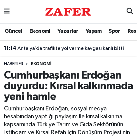
Nöbetçi Eczaneler
Güncel
Ekonomi
Yazarlar
Yaşam
Spor
Res
Hava Durumu
11:14
Antalya’da trafikte yol verme kavgası kanlı bitti
Ankara Namaz Vakitleri
HABERLER
EKONOMI
Trafik Durumu
Cumhurbaşkanı Erdoğan
duyurdu: Kırsal kalkınmada
Süper Lig Puan Durumu ve Fikstür
yeni hamle
Tüm Manşetler
Cumhurbaşkanı Erdoğan, sosyal medya
hesabından yaptığı paylaşım ile kırsal kalkınma
Son Dakika Haberleri
kapsamında Türkiye Tarım ve Gıda Sektörünün
İstihdam ve Kırsal Refah İçin Dönüşüm Projesi’nin
Haber Arşivi