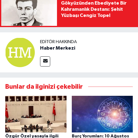
Gökyüzünden Ebediyete Bir
Kahramanlık Destanı: Şehit
Yüzbaşı Cengiz Topel
EDITÖR HAKKINDA
Haber Merkezi
Bunlar da ilginizi çekebilir
Özgür Özel yasayla ilgili
Burç Yorumları: 10 Ağustos