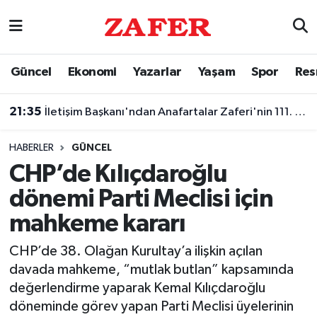
Nöbetçi Eczaneler
Güncel
Ekonomi
Yazarlar
Yaşam
Spor
Res
Hava Durumu
21:35
İletişim Başkanı'ndan Anafartalar Zaferi'nin 111. yıl dönümü paylaşımı
Ankara Namaz Vakitleri
HABERLER
GÜNCEL
Trafik Durumu
CHP’de Kılıçdaroğlu
dönemi Parti Meclisi için
Süper Lig Puan Durumu ve Fikstür
mahkeme kararı
Tüm Manşetler
CHP’de 38. Olağan Kurultay’a ilişkin açılan
davada mahkeme, “mutlak butlan” kapsamında
Son Dakika Haberleri
değerlendirme yaparak Kemal Kılıçdaroğlu
döneminde görev yapan Parti Meclisi üyelerinin
Haber Arşivi