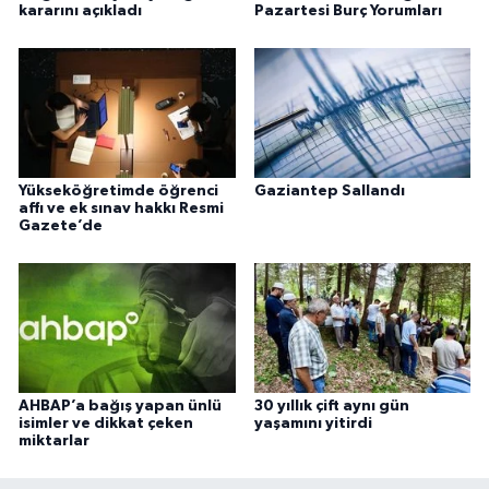
kararını açıkladı
Pazartesi Burç Yorumları
Yükseköğretimde öğrenci
Gaziantep Sallandı
affı ve ek sınav hakkı Resmi
Gazete’de
AHBAP’a bağış yapan ünlü
30 yıllık çift aynı gün
isimler ve dikkat çeken
yaşamını yitirdi
miktarlar