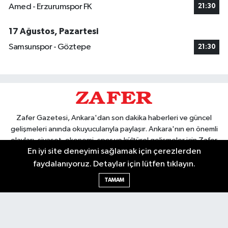
Amed - Erzurumspor FK
21:30
17 Ağustos, Pazartesi
Samsunspor - Göztepe
21:30
Zafer Gazetesi, Ankara'dan son dakika haberleri ve güncel
gelişmeleri anında okuyucularıyla paylaşır. Ankara'nın en önemli
olayları, siyaset, ekonomi, spor ve kültürel gelişmeler için Zafer
En iyi site deneyimi sağlamak için çerezlerden
Gazetesi'ni takip edin. Başkentin güvendiği haber kaynağı.
faydalanıyoruz. Detaylar için lütfen tıklayın.
TAMAM
Nöbetçi Eczaneler
Hava Durumu
Ankara Namaz Vakitleri