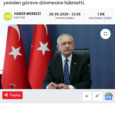
yeniden göreve dönmesine hükmetti.
HABER MERKEZI
26.05.2026 - 12:05
1 DK
EDITÖR
YAYINLANMA
OKUNMA SÜRESI
Paylaş
-
+
A
A