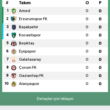
#
Takım
O
P
1
Amed
0
0
2
Erzurumspor FK
0
0
3
Başakşehir
0
0
4
Kocaelispor
0
0
5
Beşiktaş
0
0
6
Eyüpspor
0
0
7
Galatasaray
0
0
8
Çorum FK
0
0
9
Gaziantep FK
0
0
10
Alanyaspor
0
0
Detaylar için tıklayın