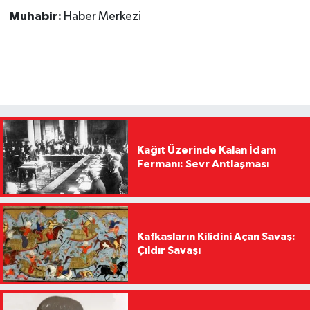
Muhabir:
Haber Merkezi
Kağıt Üzerinde Kalan İdam
Fermanı: Sevr Antlaşması
Kafkasların Kilidini Açan Savaş:
Çıldır Savaşı