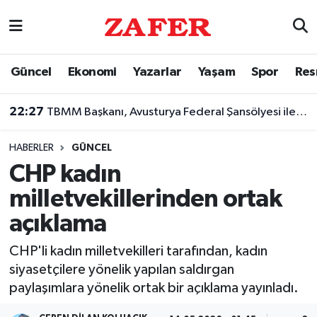
Nöbetçi Eczaneler
Güncel
Ekonomi
Yazarlar
Yaşam
Spor
Res
Hava Durumu
22:27
TBMM Başkanı, Avusturya Federal Şansölyesi ile görüştü
Ankara Namaz Vakitleri
HABERLER
GÜNCEL
Trafik Durumu
CHP kadın
milletvekillerinden ortak
Süper Lig Puan Durumu ve Fikstür
açıklama
Tüm Manşetler
CHP'li kadın milletvekilleri tarafından, kadın
siyasetçilere yönelik yapılan saldırgan
Son Dakika Haberleri
paylaşımlara yönelik ortak bir açıklama yayınladı.
Haber Arşivi