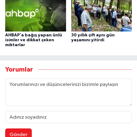
AHBAP’a bağış yapan ünlü
30 yıllık çift aynı gün
isimler ve dikkat çeken
yaşamını yitirdi
miktarlar
Yorumlar
Gönder