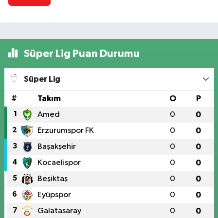
Süper Lig Puan Durumu
Süper Lig
#
Takım
O
P
1
Amed
0
0
2
Erzurumspor FK
0
0
3
Başakşehir
0
0
4
Kocaelispor
0
0
5
Beşiktaş
0
0
6
Eyüpspor
0
0
7
Galatasaray
0
0