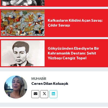
Kafkasların Kilidini Açan Savaş:
Çıldır Savaşı
Gökyüzünden Ebediyete Bir
Kahramanlık Destanı: Şehit
Yüzbaşı Cengiz Topel
MUHABIR
Ceren Dilan Koluaçık