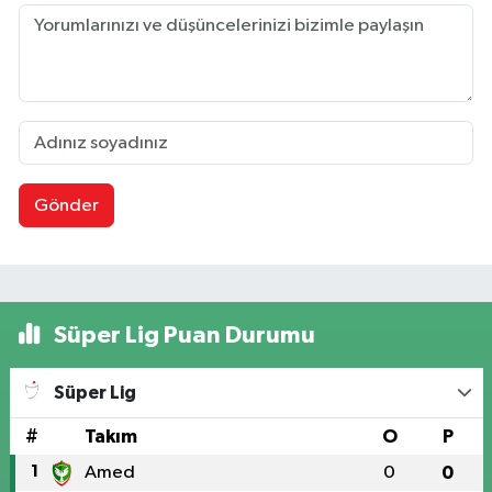
Gönder
Süper Lig Puan Durumu
Süper Lig
#
Takım
O
P
1
Amed
0
0