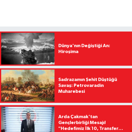
Dünya'nın Değiştiği An:
Hiroşima
Sadrazamın Şehit Düştüğü
Savaş: Petrovaradin
Muharebesi
Arda Çakmak'tan
Gençlerbirliği Mesajı!
"Hedefimiz İlk 10, Transfer