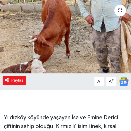
Paylaş
-
+
A
A
Yıldızköy köyünde yaşayan İsa ve Emine Derici
çiftinin sahip olduğu 'Kırmızılı' isimli inek, kırsal