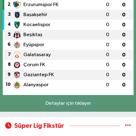
2
Erzurumspor FK
0
0
3
Başakşehir
0
0
4
Kocaelispor
0
0
5
Beşiktaş
0
0
6
Eyüpspor
0
0
7
Galatasaray
0
0
8
Çorum FK
0
0
9
Gaziantep FK
0
0
10
Alanyaspor
0
0
Detaylar için tıklayın
Süper Lig Fikstür