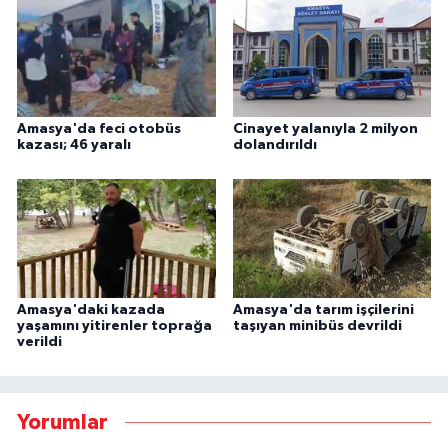
Amasya'da feci otobüs
Cinayet yalanıyla 2 milyon
kazası; 46 yaralı
dolandırıldı
Amasya'daki kazada
Amasya'da tarım işçilerini
yaşamını yitirenler toprağa
taşıyan minibüs devrildi
verildi
Yorumlar