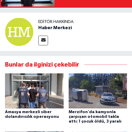
Yasağını Kısa Sürede
Kaldıracağız"
EDITÖR HAKKINDA
Haber Merkezi
Bunlar da ilginizi çekebilir
Amasya merkezli siber
Merzifon’da kamyonla
dolandırıcılık operasyonu
çarpışan otomobil takla
attı: 1 çocuk öldü, 3 yaralı