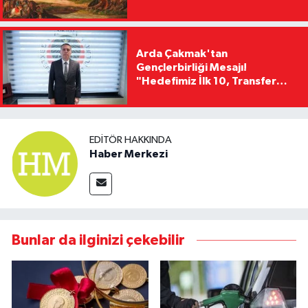
Arda Çakmak'tan
Gençlerbirliği Mesajı!
"Hedefimiz İlk 10, Transfer
Yasağını Kısa Sürede
Kaldıracağız"
EDITÖR HAKKINDA
Haber Merkezi
Bunlar da ilginizi çekebilir