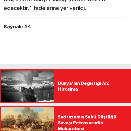
edecektir.' ifadelerine yer verildi.
Kaynak:
AA
Dünya'nın Değiştiği An:
Hiroşima
Sadrazamın Şehit Düştüğü
Savaş: Petrovaradin
Muharebesi