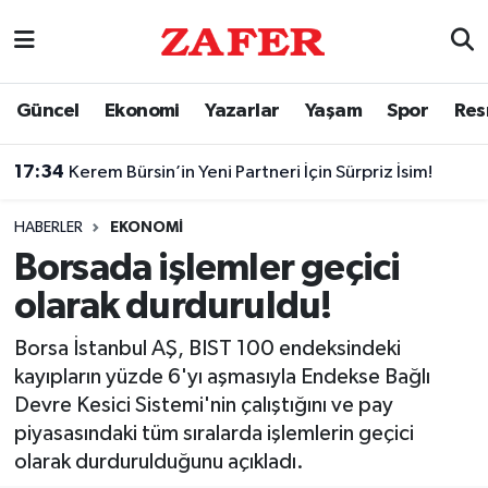
Nöbetçi Eczaneler
Güncel
Ekonomi
Yazarlar
Yaşam
Spor
Res
Hava Durumu
17:34
Kerem Bürsin’in Yeni Partneri İçin Sürpriz İsim!
Ankara Namaz Vakitleri
HABERLER
EKONOMI
Trafik Durumu
Borsada işlemler geçici
olarak durduruldu!
Süper Lig Puan Durumu ve Fikstür
Borsa İstanbul AŞ, BIST 100 endeksindeki
Tüm Manşetler
kayıpların yüzde 6'yı aşmasıyla Endekse Bağlı
Devre Kesici Sistemi'nin çalıştığını ve pay
Son Dakika Haberleri
piyasasındaki tüm sıralarda işlemlerin geçici
olarak durdurulduğunu açıkladı.
Haber Arşivi