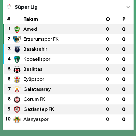
Süper Lig
#
Takım
O
P
1
Amed
0
0
2
Erzurumspor FK
0
0
3
Başakşehir
0
0
4
Kocaelispor
0
0
5
Beşiktaş
0
0
6
Eyüpspor
0
0
7
Galatasaray
0
0
8
Çorum FK
0
0
9
Gaziantep FK
0
0
10
Alanyaspor
0
0