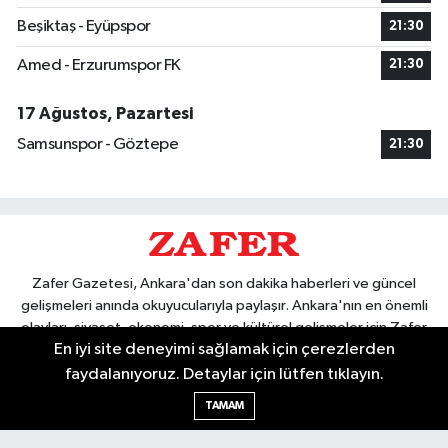
Beşiktaş - Eyüpspor
21:30
Amed - Erzurumspor FK
21:30
17 Ağustos, Pazartesi
Samsunspor - Göztepe
21:30
Zafer Gazetesi, Ankara'dan son dakika haberleri ve güncel
gelişmeleri anında okuyucularıyla paylaşır. Ankara'nın en önemli
olayları, siyaset, ekonomi, spor ve kültürel gelişmeler için Zafer
En iyi site deneyimi sağlamak için çerezlerden
Gazetesi'ni takip edin. Başkentin güvendiği haber kaynağı.
faydalanıyoruz. Detaylar için lütfen tıklayın.
TAMAM