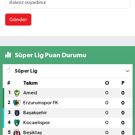
Gönder
Süper Lig Puan Durumu
Süper Lig
#
Takım
O
P
1
Amed
0
0
2
Erzurumspor FK
0
0
3
Başakşehir
0
0
4
Kocaelispor
0
0
5
Beşiktaş
0
0