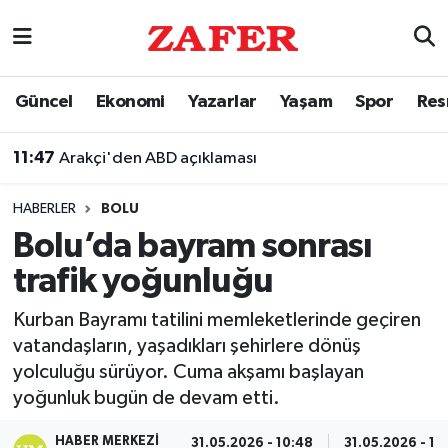
Nöbetçi Eczaneler
Güncel
Ekonomi
Yazarlar
Yaşam
Spor
Res
Hava Durumu
11:47
Arakçi'den ABD açıklaması
Ankara Namaz Vakitleri
HABERLER
BOLU
Trafik Durumu
Bolu’da bayram sonrası
trafik yoğunluğu
Süper Lig Puan Durumu ve Fikstür
Kurban Bayramı tatilini memleketlerinde geçiren
Tüm Manşetler
vatandaşların, yaşadıkları şehirlere dönüş
yolculuğu sürüyor. Cuma akşamı başlayan
Son Dakika Haberleri
yoğunluk bugün de devam etti.
Haber Arşivi
HABER MERKEZI
31.05.2026 - 10:48
31.05.2026 - 10