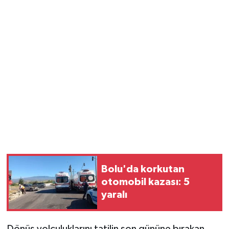
Bolu'da korkutan
otomobil kazası: 5
yaralı
Dönüş yolculuklarını tatilin son gününe bırakan