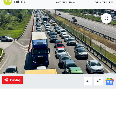
EDITÖR
YAYINLANMA
GÜNCELLEME
Paylaş
-
+
A
A