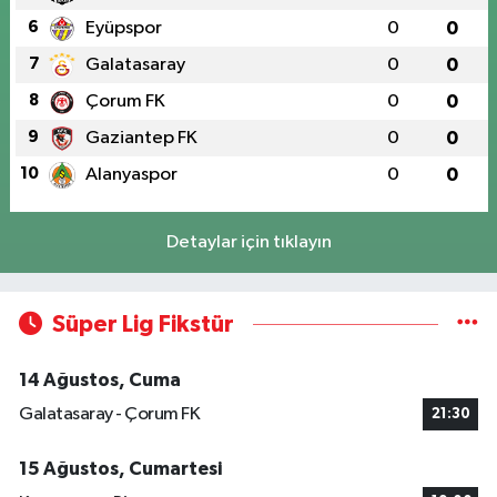
6
Eyüpspor
0
0
7
Galatasaray
0
0
8
Çorum FK
0
0
9
Gaziantep FK
0
0
10
Alanyaspor
0
0
Detaylar için tıklayın
Süper Lig Fikstür
14 Ağustos, Cuma
Galatasaray - Çorum FK
21:30
15 Ağustos, Cumartesi