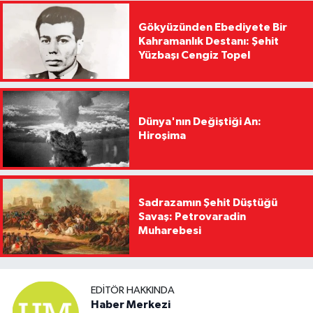
Gökyüzünden Ebediyete Bir
Kahramanlık Destanı: Şehit
Yüzbaşı Cengiz Topel
Dünya'nın Değiştiği An:
Hiroşima
Sadrazamın Şehit Düştüğü
Savaş: Petrovaradin
Muharebesi
EDITÖR HAKKINDA
Haber Merkezi