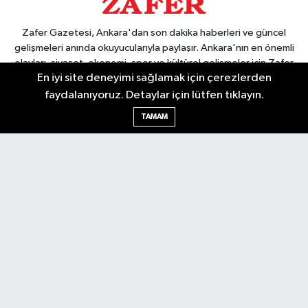
Zafer Gazetesi, Ankara'dan son dakika haberleri ve güncel
gelişmeleri anında okuyucularıyla paylaşır. Ankara'nın en önemli
olayları, siyaset, ekonomi, spor ve kültürel gelişmeler için Zafer
En iyi site deneyimi sağlamak için çerezlerden
Gazetesi'ni takip edin. Başkentin güvendiği haber kaynağı.
faydalanıyoruz. Detaylar için lütfen tıklayın.
TAMAM
Nöbetçi Eczaneler
Hava Durumu
Ankara Namaz Vakitleri
Trafik Durumu
Puan Durumu ve Fikstür
Tüm Manşetler
Son Dakika Haberleri
Haber Arşivi
Güncel
Ekonomi
Künye
Yazarlar
Yaşam