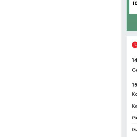
1
1
Ga
1
Ko
Ka
Ge
Ga