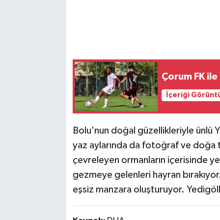
Çorum FK il
İçeriği Görünt
Bolu'nun doğal güzellikleriyle ünlü 
yaz aylarında da fotoğraf ve doğa tut
çevreleyen ormanların içerisinde yer
gezmeye gelenleri hayran bırakıyor.
eşsiz manzara oluşturuyor. Yedigöll