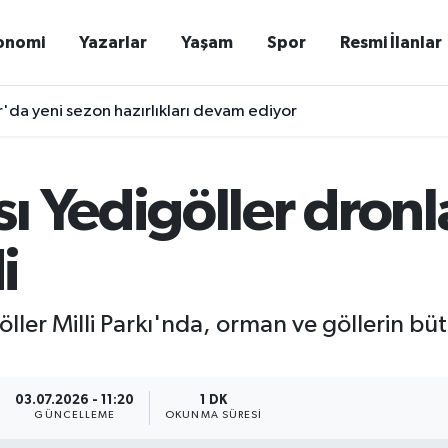
onomi
Yazarlar
Yaşam
Spor
Resmi İlanlar
da yeni sezon hazırlıkları devam ediyor
ı Yedigöller dronl
i
ller Milli Parkı'nda, orman ve göllerin bü
03.07.2026 - 11:20
1 DK
GÜNCELLEME
OKUNMA SÜRESI