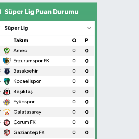
Süper Lig Puan Durumu
Süper Lig
#
Takım
O
P
1
Amed
0
0
2
Erzurumspor FK
0
0
3
Başakşehir
0
0
4
Kocaelispor
0
0
5
Beşiktaş
0
0
6
Eyüpspor
0
0
7
Galatasaray
0
0
8
Çorum FK
0
0
9
Gaziantep FK
0
0