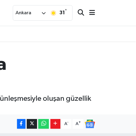
°
31
Ankara
a
tünleşmesiyle oluşan güzellik
-
+
A
A