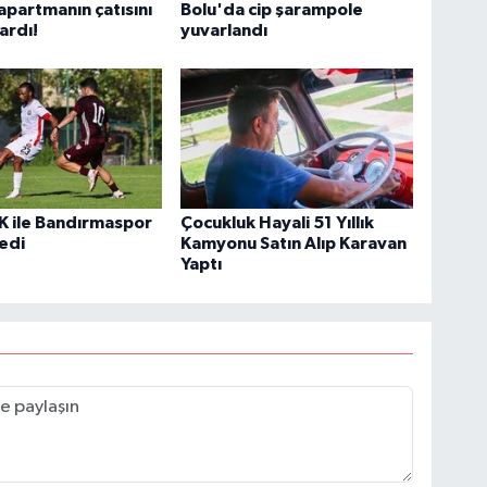
apartmanın çatısını
Bolu'da cip şarampole
ardı!
yuvarlandı
K ile Bandırmaspor
Çocukluk Hayali 51 Yıllık
edi
Kamyonu Satın Alıp Karavan
Yaptı