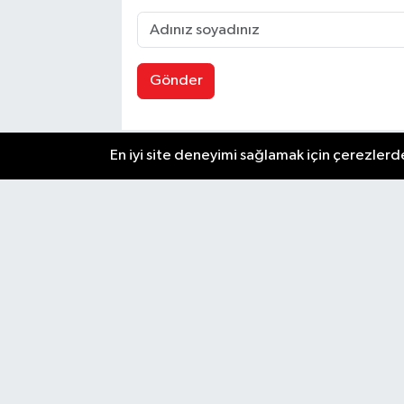
Gönder
En iyi site deneyimi sağlamak için çerezlerde
Zafer Gazetesi, Ankara'dan son dakika haberler
güncel gelişmeleri anında okuyucularıyla paylaşır
Ankara'nın en önemli olayları, siyaset, ekonomi,
ve kültürel gelişmeler için Zafer Gazetesi'ni taki
edin. Başkentin güvendiği haber kaynağı.