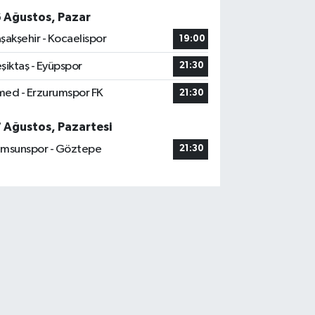
6 Ağustos, Pazar
şakşehir - Kocaelispor
19:00
şiktaş - Eyüpspor
21:30
ed - Erzurumspor FK
21:30
7 Ağustos, Pazartesi
msunspor - Göztepe
21:30