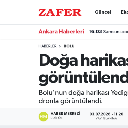
Güncel
Ek
Nöbetçi Eczaneler
Ankara Haberleri
16:03
Samsunspor'
Hava Durumu
HABERLER
BOLU
Ankara Namaz Vakitleri
Doğa harikas
Trafik Durumu
görüntülend
Süper Lig Puan Durumu ve Fikstür
Bolu'nun doğa harikası Yedigö
Tüm Manşetler
dronla görüntülendi.
Son Dakika Haberleri
HABER MERKEZI
03.07.2026 - 11:20
EDITÖR
YAYINLANMA
Haber Arşivi