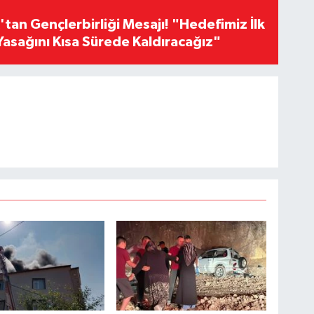
an Gençlerbirliği Mesajı! "Hedefimiz İlk
Yasağını Kısa Sürede Kaldıracağız"