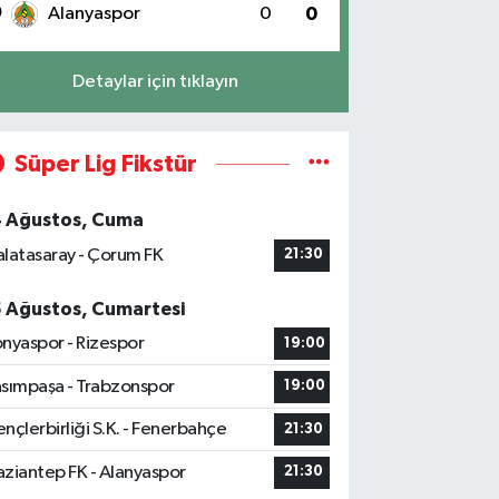
0
Alanyaspor
0
0
Detaylar için tıklayın
Süper Lig Fikstür
4 Ağustos, Cuma
latasaray - Çorum FK
21:30
5 Ağustos, Cumartesi
nyaspor - Rizespor
19:00
sımpaşa - Trabzonspor
19:00
nçlerbirliği S.K. - Fenerbahçe
21:30
ziantep FK - Alanyaspor
21:30