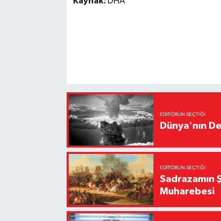
Kaynak:
DHA
EDITÖRÜN SEÇTIĞI
Dünya'nın De
EDITÖRÜN SEÇTIĞI
Sadrazamın Ş
Muharebesi