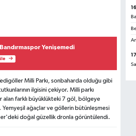
1
Ba
Be
Am
e Bandırmaspor Yenişemedi
1
üle
Sa
Yedigöller Milli Parkı, sonbaharda olduğu gibi
kunlarının ilgisini çekiyor. Milli parkı
 alan farklı büyüklükteki 7 göl, bölgeye
 Yemyeşil ağaçlar ve göllerin bütünleşmesi
er'deki doğal güzellik dronla görüntülendi.