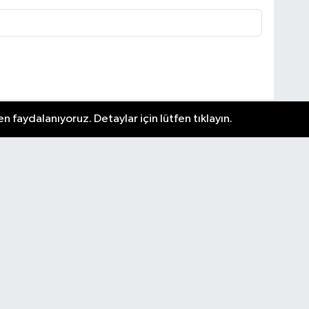
n faydalanıyoruz. Detaylar için lütfen tıklayın.
Nöbetçi Eczaneler
Güncel
Hava Durumu
Künye
i ve
Ankara Namaz Vakitleri
Yaşam
.
Trafik Durumu
Asayiş
 spor
Puan Durumu ve Fikstür
Genel
p
Tüm Manşetler
Kültür & Sanat
Son Dakika Haberleri
Haber Arşivi