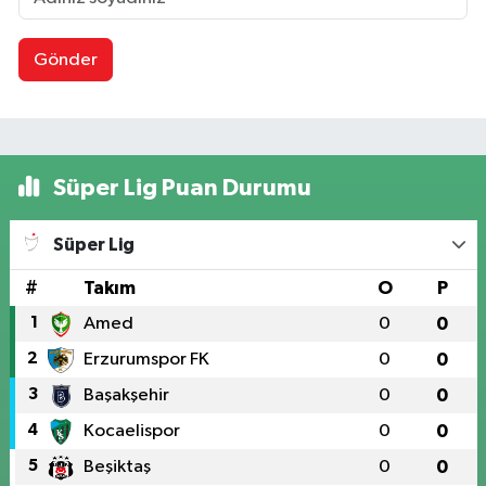
Gönder
Süper Lig Puan Durumu
Süper Lig
#
Takım
O
P
1
Amed
0
0
2
Erzurumspor FK
0
0
3
Başakşehir
0
0
4
Kocaelispor
0
0
5
Beşiktaş
0
0