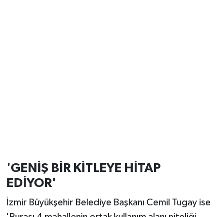
'GENİŞ BİR KİTLEYE HİTAP
EDİYOR'
İzmir Büyükşehir Belediye Başkanı Cemil Tugay ise
'Burası 4 mahallenin ortak kullanım alanı niteliği