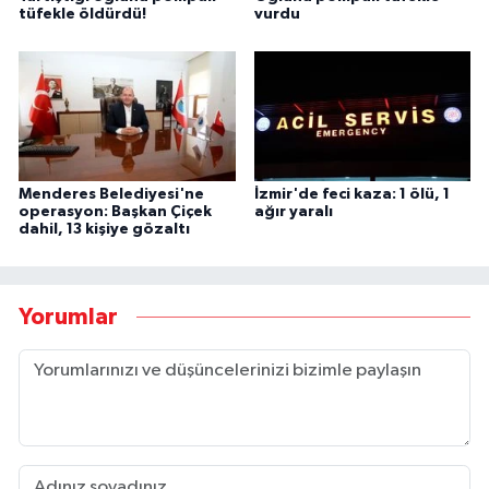
tüfekle öldürdü!
vurdu
Menderes Belediyesi'ne
İzmir'de feci kaza: 1 ölü, 1
operasyon: Başkan Çiçek
ağır yaralı
dahil, 13 kişiye gözaltı
Yorumlar