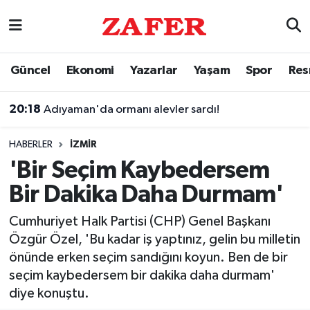
Nöbetçi Eczaneler
Güncel
Ekonomi
Yazarlar
Yaşam
Spor
Res
Hava Durumu
20:18
Adıyaman'da ormanı alevler sardı!
Ankara Namaz Vakitleri
HABERLER
İZMIR
Trafik Durumu
'Bir Seçim Kaybedersem
Bir Dakika Daha Durmam'
Süper Lig Puan Durumu ve Fikstür
Cumhuriyet Halk Partisi (CHP) Genel Başkanı
Tüm Manşetler
Özgür Özel, 'Bu kadar iş yaptınız, gelin bu milletin
önünde erken seçim sandığını koyun. Ben de bir
Son Dakika Haberleri
seçim kaybedersem bir dakika daha durmam'
diye konuştu.
Haber Arşivi