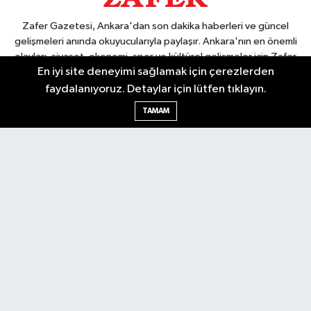
Zafer Gazetesi, Ankara'dan son dakika haberleri ve güncel
gelişmeleri anında okuyucularıyla paylaşır. Ankara'nın en önemli
olayları, siyaset, ekonomi, spor ve kültürel gelişmeler için Zafer
En iyi site deneyimi sağlamak için çerezlerden
Gazetesi'ni takip edin. Başkentin güvendiği haber kaynağı.
faydalanıyoruz. Detaylar için lütfen tıklayın.
TAMAM
Nöbetçi Eczaneler
Hava Durumu
Ankara Namaz Vakitleri
Trafik Durumu
Puan Durumu ve Fikstür
Tüm Manşetler
Son Dakika Haberleri
Haber Arşivi
Güncel
Ekonomi
Künye
Yazarlar
Yaşam
Spor
Asayiş
Bilim & Teknoloji
Genel