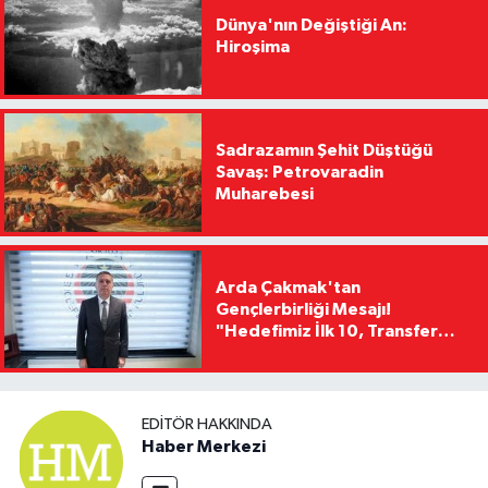
Dünya'nın Değiştiği An:
Hiroşima
Sadrazamın Şehit Düştüğü
Savaş: Petrovaradin
Muharebesi
Arda Çakmak'tan
Gençlerbirliği Mesajı!
"Hedefimiz İlk 10, Transfer
Yasağını Kısa Sürede
Kaldıracağız"
EDITÖR HAKKINDA
Haber Merkezi