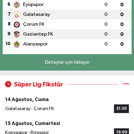
6
Eyüpspor
0
0
7
Galatasaray
0
0
8
Çorum FK
0
0
9
Gaziantep FK
0
0
10
Alanyaspor
0
0
Detaylar için tıklayın
Süper Lig Fikstür
14 Ağustos, Cuma
Galatasaray - Çorum FK
21:30
15 Ağustos, Cumartesi
Konyaspor - Rizespor
19:00