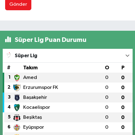
Gönder
Süper Lig Puan Durumu
Süper Lig
#
Takım
O
P
1
Amed
0
0
2
Erzurumspor FK
0
0
3
Başakşehir
0
0
4
Kocaelispor
0
0
5
Beşiktaş
0
0
6
Eyüpspor
0
0