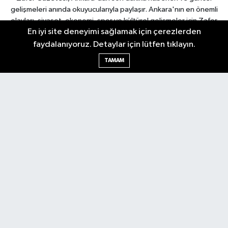
gelişmeleri anında okuyucularıyla paylaşır. Ankara'nın en önemli
olayları, siyaset, ekonomi, spor ve kültürel gelişmeler için Zafer
En iyi site deneyimi sağlamak için çerezlerden
Gazetesi'ni takip edin. Başkentin güvendiği haber kaynağı.
faydalanıyoruz. Detaylar için lütfen tıklayın.
TAMAM
Nöbetçi Eczaneler
Hava Durumu
Ankara Namaz Vakitleri
Trafik Durumu
Puan Durumu ve Fikstür
Tüm Manşetler
Son Dakika Haberleri
Haber Arşivi
Güncel
Ekonomi
Künye
Yazarlar
Yaşam
Spor
Asayiş
Bilim & Teknoloji
Genel
Gündem
Kültür & Sanat
Magazin