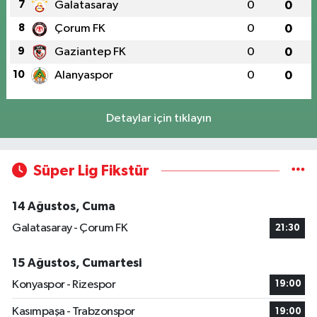
7
Galatasaray
0
0
8
Çorum FK
0
0
9
Gaziantep FK
0
0
10
Alanyaspor
0
0
Detaylar için tıklayın
Süper Lig Fikstür
14 Ağustos, Cuma
Galatasaray - Çorum FK
21:30
15 Ağustos, Cumartesi
Konyaspor - Rizespor
19:00
Kasımpaşa - Trabzonspor
19:00