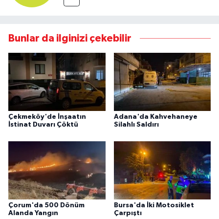
Bunlar da ilginizi çekebilir
Çekmeköy'de İnşaatın
Adana'da Kahvehaneye
İstinat Duvarı Çöktü
Silahlı Saldırı
Çorum'da 500 Dönüm
Bursa'da İki Motosiklet
Alanda Yangın
Çarpıştı