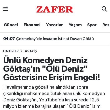
Nöbetçi Eczaneler
Güncel
Ekonomi
Yazarlar
Yaşam
Spor
Res
Hava Durumu
04:07
Çekmeköy'de İnşaatın İstinat Duvarı Çöktü
Ankara Namaz Vakitleri
HABERLER
ASAYIŞ
Trafik Durumu
Ünlü Komedyen Deniz
Göktaş'ın "Ölü Deniz"
Süper Lig Puan Durumu ve Fikstür
Gösterisine Erişim Engeli!
Tüm Manşetler
Havalimanında gözaltına alındıktan sonra
çıkarıldığı mahkemece tutuklanan ünlü komedyen
Son Dakika Haberleri
Deniz Göktaş’ın, YouTube’da kısa sürede 12,5
milyon izlenme barajına ulaşan "Ölü Deniz" isimli
Haber Arşivi