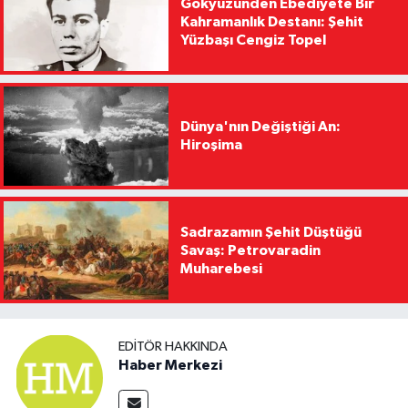
Gökyüzünden Ebediyete Bir
Kahramanlık Destanı: Şehit
Yüzbaşı Cengiz Topel
Dünya'nın Değiştiği An:
Hiroşima
Sadrazamın Şehit Düştüğü
Savaş: Petrovaradin
Muharebesi
EDITÖR HAKKINDA
Haber Merkezi