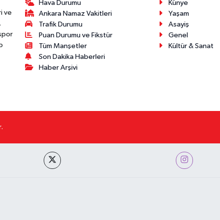
Hava Durumu
Künye
i ve
Ankara Namaz Vakitleri
Yaşam
.
Trafik Durumu
Asayiş
 spor
Puan Durumu ve Fikstür
Genel
p
Tüm Manşetler
Kültür & Sanat
Son Dakika Haberleri
Haber Arşivi
.