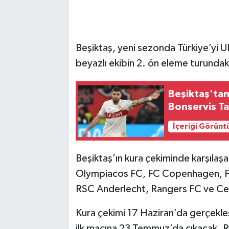
Beşiktaş, yeni sezonda Türkiye’yi 
beyazlı ekibin 2. ön eleme turundaki
Beşiktaş'tan
Bonservis Ta
İçeriği Görünt
Beşiktaş’ın kura çekiminde karşılaş
Olympiacos FC, FC Copenhagen, Fe
RSC Anderlecht, Rangers FC ve Celti
Kura çekimi 17 Haziran’da gerçekleş
ilk maçına 23 Temmuz’da çıkacak. 