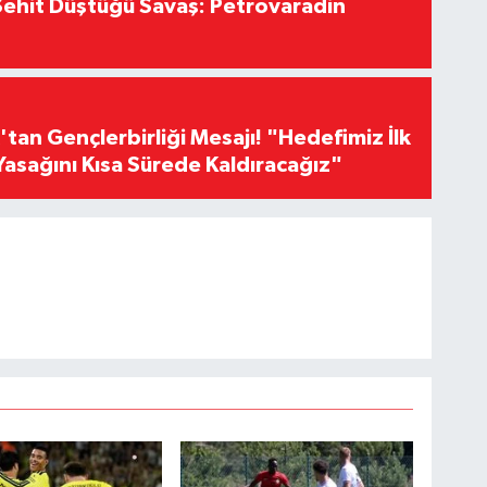
ehit Düştüğü Savaş: Petrovaradin
an Gençlerbirliği Mesajı! "Hedefimiz İlk
Yasağını Kısa Sürede Kaldıracağız"