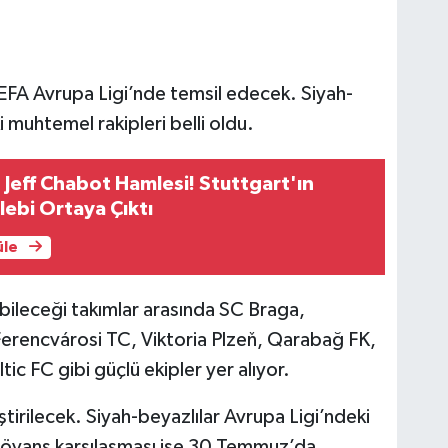
UEFA Avrupa Ligi’nde temsil edecek. Siyah-
 muhtemel rakipleri belli oldu.
 Jeff Chabot Hamlesi! Stuttgart'ın
lebi Ortaya Çıktı
üle
abileceği takımlar arasında SC Braga,
rencvárosi TC, Viktoria Plzeň, Qarabağ FK,
c FC gibi güçlü ekipler yer alıyor.
tirilecek. Siyah-beyazlılar Avrupa Ligi’ndeki
Rövanş karşılaşması ise 30 Temmuz’da