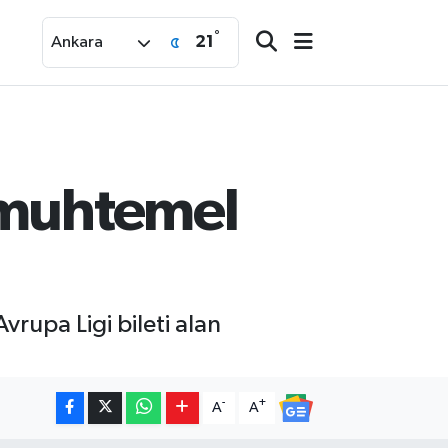
°
21
Ankara
i muhtemel
rupa Ligi bileti alan
-
+
A
A