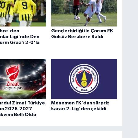
hçe'den
Gençlerbirliği ile Çorum FK
lar Ligi'nde Dev
Golsüz Berabere Kaldı
urm Graz'ı 2-0'la
rdu! Ziraat Türkiye
Menemen FK'dan sürpriz
nın 2026-2027
karar: 2. Lig'den çekildi
kvimi Belli Oldu