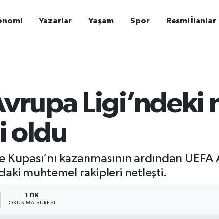
onomi
Yazarlar
Yaşam
Spor
Resmi İlanlar
 Avrupa Ligi’ndek
li oldu
e Kupası’nı kazanmasının ardından UEFA Av
daki muhtemel rakipleri netleşti.
1 DK
OKUNMA SÜRESI