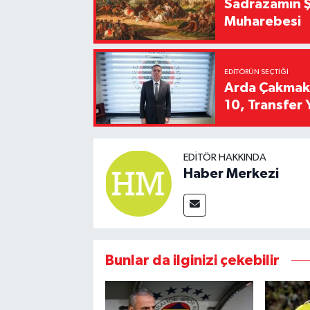
Sadrazamın Ş
Muharebesi
EDITÖRÜN SEÇTIĞI
Arda Çakmak't
10, Transfer 
EDITÖR HAKKINDA
Haber Merkezi
Bunlar da ilginizi çekebilir