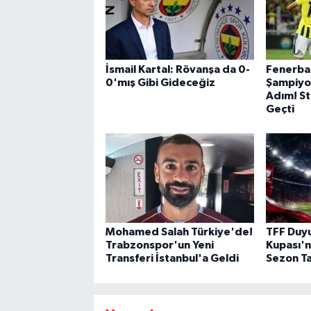
İsmail Kartal: Rövanşa da 0-
Fenerba
0'mış Gibi Gideceğiz
Şampiyon
Adım! St
Geçti
Mohamed Salah Türkiye'de!
TFF Duyu
Trabzonspor'un Yeni
Kupası'
Transferi İstanbul'a Geldi
Sezon Ta