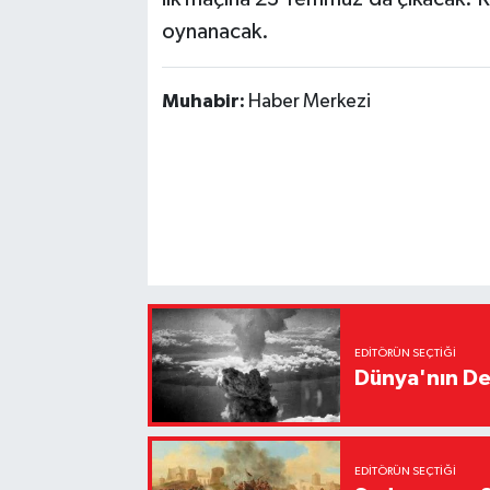
oynanacak.
Muhabir:
Haber Merkezi
EDITÖRÜN SEÇTIĞI
Dünya'nın De
EDITÖRÜN SEÇTIĞI