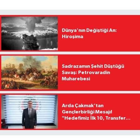
Dünya'nın Değiştiği An:
Hiroşima
Sadrazamın Şehit Düştüğü
Savaş: Petrovaradin
Muharebesi
Arda Çakmak'tan
Gençlerbirliği Mesajı!
"Hedefimiz İlk 10, Transfer
Yasağını Kısa Sürede
Kaldıracağız"