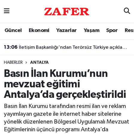
Nöbetçi Eczaneler
Güncel
Ekonomi
Yazarlar
Yaşam
Spor
Res
Hava Durumu
13:06
İletişim Başkanlığı'ndan Terörsüz Türkiye açıklaması
Ankara Namaz Vakitleri
HABERLER
ANTALYA
Trafik Durumu
Basın İlan Kurumu’nun
mevzuat eğitimi
Süper Lig Puan Durumu ve Fikstür
Antalya’da gerçekleştirildi
Tüm Manşetler
Basın İlan Kurumu tarafından resmi ilan ve reklam
yayımlayan gazete ile internet haber sitelerine
Son Dakika Haberleri
yönelik düzenlenen Bölgesel Uygulamalı Mevzuat
Eğitimlerinin üçüncü programı Antalya’da
Haber Arşivi