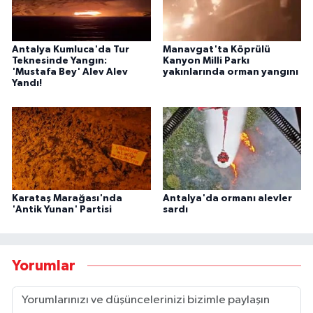
Antalya Kumluca'da Tur
Manavgat'ta Köprülü
Teknesinde Yangın:
Kanyon Milli Parkı
'Mustafa Bey' Alev Alev
yakınlarında orman yangını
Yandı!
Karataş Marağası'nda
Antalya'da ormanı alevler
'Antik Yunan' Partisi
sardı
Yorumlar