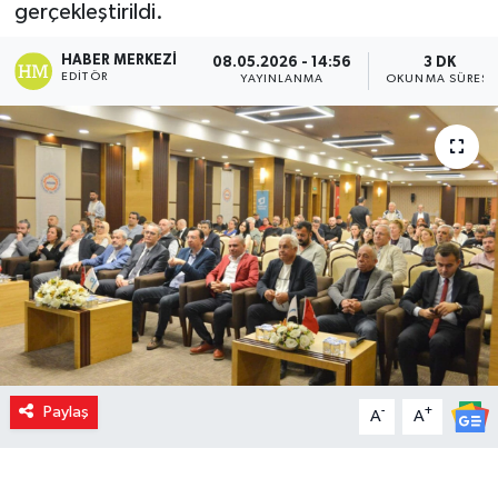
gerçekleştirildi.
HABER MERKEZI
08.05.2026 - 14:56
3 DK
EDITÖR
YAYINLANMA
OKUNMA SÜRESI
Paylaş
-
+
A
A