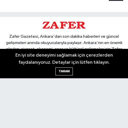
Zafer Gazetesi, Ankara'dan son dakika haberleri ve güncel
gelişmeleri anında okuyucularıyla paylaşır. Ankara'nın en önemli
olayları, siyaset, ekonomi, spor ve kültürel gelişmeler için Zafer
En iyi site deneyimi sağlamak için çerezlerden
Gazetesi'ni takip edin. Başkentin güvendiği haber kaynağı.
faydalanıyoruz. Detaylar için lütfen tıklayın.
TAMAM
Nöbetçi Eczaneler
Hava Durumu
Ankara Namaz Vakitleri
Trafik Durumu
Puan Durumu ve Fikstür
Tüm Manşetler
Son Dakika Haberleri