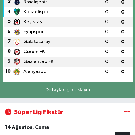
3
Başakşehir
0
0
4
Kocaelispor
0
0
5
Beşiktaş
0
0
6
Eyüpspor
0
0
7
Galatasaray
0
0
8
Çorum FK
0
0
9
Gaziantep FK
0
0
10
Alanyaspor
0
0
Detaylar için tıklayın
Süper Lig Fikstür
14 Ağustos, Cuma