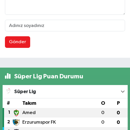
Gönder
Süper Lig Puan Durumu
Süper Lig
#
Takım
O
P
1
Amed
0
0
2
Erzurumspor FK
0
0