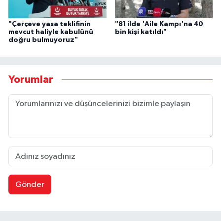
"Çerçeve yasa teklifinin
"81 ilde 'Aile Kampı'na 40
mevcut haliyle kabulünü
bin kişi katıldı"
doğru bulmuyoruz"
Yorumlar
Gönder