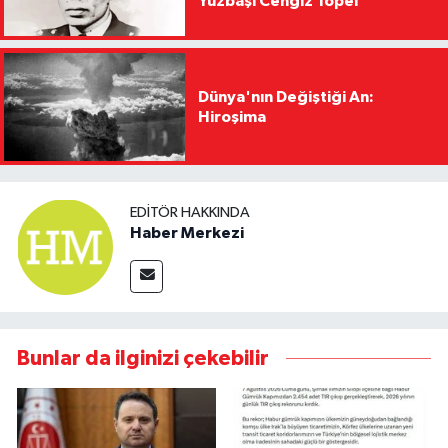
Yüzbaşı Cengiz Topel
Dünya'nın Değiştiği An:
Hiroşima
EDITÖR HAKKINDA
Haber Merkezi
Bunlar da ilginizi çekebilir