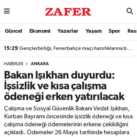
Nöbetçi Eczaneler
Güncel
Ekonomi
Yazarlar
Yaşam
Spor
Res
Hava Durumu
15:29
Gençlerbirliği, Fenerbahçe maçı hazırlıklarına başladı
Ankara Namaz Vakitleri
HABERLER
ANKARA
Trafik Durumu
Bakan Işıkhan duyurdu:
İşsizlik ve kısa çalışma
Süper Lig Puan Durumu ve Fikstür
ödeneği erken yatırılacak
Tüm Manşetler
Çalışma ve Sosyal Güvenlik Bakanı Vedat Işıkhan,
Kurban Bayramı öncesinde işsizlik ödeneği ve kısa
Son Dakika Haberleri
çalışma ödeneği ödemelerinin erkene çekildiğini
açıkladı. Ödemeler 26 Mayıs tarihinde hesaplara
Haber Arşivi