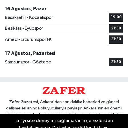
16 Ağustos, Pazar
Başakşehir - Kocaelispor
19:00
Beşiktaş - Eyüpspor
21:30
Amed - Erzurumspor FK
21:30
17 Ağustos, Pazartesi
Samsunspor - Göztepe
21:30
Zafer Gazetesi, Ankara'dan son dakika haberleri ve güncel
gelişmeleri anında okuyucularıyla paylaşır. Ankara'nın en önemli
olayları, siyaset, ekonomi, spor ve kültürel gelişmeler için Zafer
En iyi site deneyimi sağlamak için çerezlerden
Gazetesi'ni takip edin. Başkentin güvendiği haber kaynağı.
faydalanıyoruz. Detaylar için lütfen tıklayın.