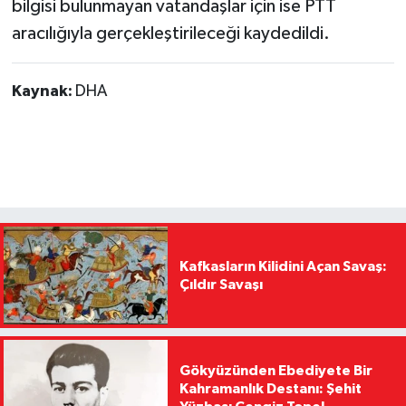
bilgisi bulunmayan vatandaşlar için ise PTT
aracılığıyla gerçekleştirileceği kaydedildi.
Kaynak:
DHA
Kafkasların Kilidini Açan Savaş:
Çıldır Savaşı
Gökyüzünden Ebediyete Bir
Kahramanlık Destanı: Şehit