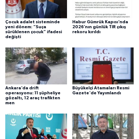
Çocuk adalet sisteminde
Habur Gümrük Kapısı’nda
yeni dönem: “Suça
2026’nın günlük TIR çıkış
sürüklenen çocuk” ifadesi
rekoru kırıldı
değişti
Ankara’da drift
Büyükelçi Atamaları Resmi
operasyonu: 11 şüpheliye
Gazete'de Yayımlandı
gözaltı, 12 araç trafikten
men