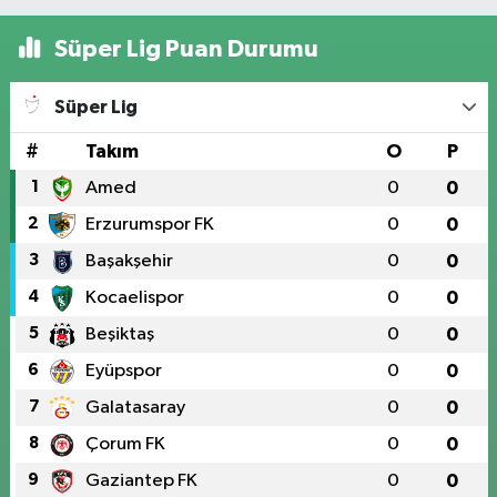
Süper Lig Puan Durumu
Süper Lig
#
Takım
O
P
1
Amed
0
0
2
Erzurumspor FK
0
0
3
Başakşehir
0
0
4
Kocaelispor
0
0
5
Beşiktaş
0
0
6
Eyüpspor
0
0
7
Galatasaray
0
0
8
Çorum FK
0
0
9
Gaziantep FK
0
0