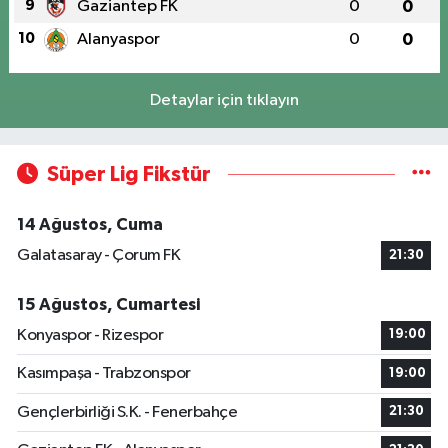
9
Gaziantep FK
0
0
10
Alanyaspor
0
0
Detaylar için tıklayın
Süper Lig Fikstür
14 Ağustos, Cuma
Galatasaray - Çorum FK
21:30
15 Ağustos, Cumartesi
Konyaspor - Rizespor
19:00
Kasımpaşa - Trabzonspor
19:00
Gençlerbirliği S.K. - Fenerbahçe
21:30