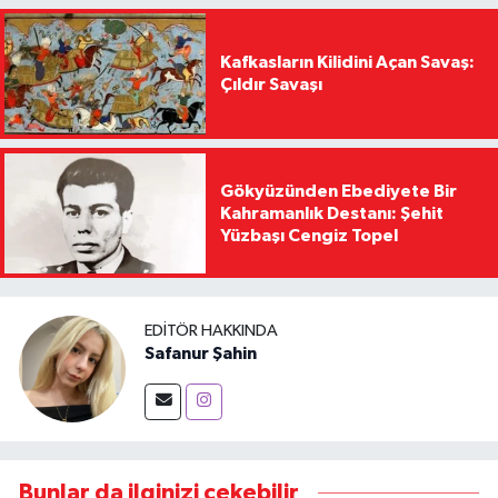
Kafkasların Kilidini Açan Savaş:
Çıldır Savaşı
Gökyüzünden Ebediyete Bir
Kahramanlık Destanı: Şehit
Yüzbaşı Cengiz Topel
EDITÖR HAKKINDA
Safanur Şahin
Bunlar da ilginizi çekebilir