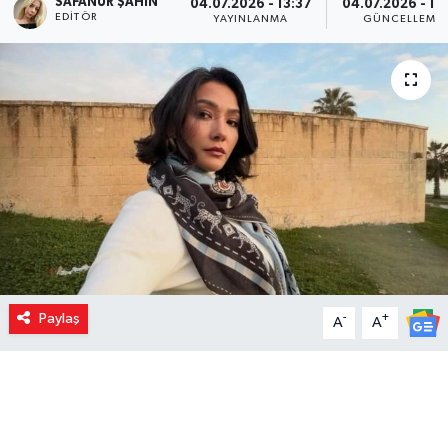
SAFANUR ŞAHIN
04.07.2026 - 13:37
04.07.2026 - 13
EDITÖR
YAYINLANMA
GÜNCELLEME
Paylaş
-
+
A
A