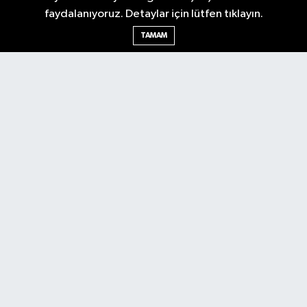
faydalanıyoruz. Detaylar için lütfen tıklayın.
TAMAM
Nöbetçi Eczaneler
Hava Durumu
Ankara Namaz Vakitleri
Trafik Durumu
Puan Durumu ve Fikstür
Tüm Manşetler
Son Dakika Haberleri
Haber Arşivi
Güncel
Ekonomi
Künye
Yazarlar
Yaşam
Spor
Asayiş
Bilim & Teknoloji
Genel
Gündem
Kültür & Sanat
Magazin