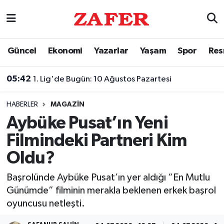
Nöbetçi Eczaneler
Güncel
Ekonomi
Yazarlar
Yaşam
Spor
Res
Hava Durumu
05:42
1. Lig'de Bugün: 10 Ağustos Pazartesi
Ankara Namaz Vakitleri
HABERLER
MAGAZIN
Trafik Durumu
Aybüke Pusat’ın Yeni
Filmindeki Partneri Kim
Süper Lig Puan Durumu ve Fikstür
Oldu?
Tüm Manşetler
Başrolünde Aybüke Pusat’ın yer aldığı “En Mutlu
Günümde” filminin merakla beklenen erkek başrol
Son Dakika Haberleri
oyuncusu netleşti.
Haber Arşivi