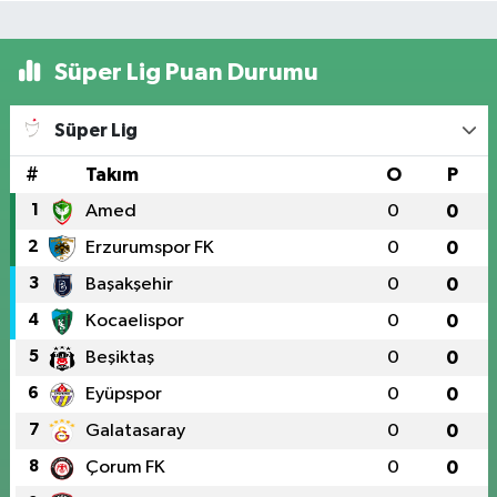
Süper Lig Puan Durumu
Süper Lig
#
Takım
O
P
1
Amed
0
0
2
Erzurumspor FK
0
0
3
Başakşehir
0
0
4
Kocaelispor
0
0
5
Beşiktaş
0
0
6
Eyüpspor
0
0
7
Galatasaray
0
0
8
Çorum FK
0
0