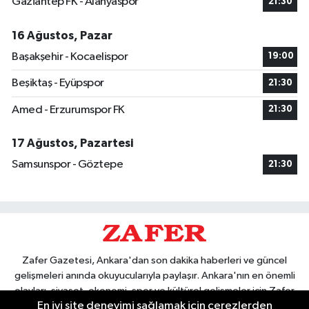
Gaziantep FK - Alanyaspor
21:30
16 Ağustos, Pazar
Başakşehir - Kocaelispor
19:00
Beşiktaş - Eyüpspor
21:30
Amed - Erzurumspor FK
21:30
17 Ağustos, Pazartesi
Samsunspor - Göztepe
21:30
Zafer Gazetesi, Ankara'dan son dakika haberleri ve güncel
gelişmeleri anında okuyucularıyla paylaşır. Ankara'nın en önemli
olayları, siyaset, ekonomi, spor ve kültürel gelişmeler için Zafer
En iyi site deneyimi sağlamak için çerezlerden
Gazetesi'ni takip edin. Başkentin güvendiği haber kaynağı.