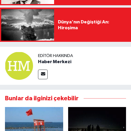
Dünya'nın Değiştiği An:
Hiroşima
EDITÖR HAKKINDA
Haber Merkezi
Bunlar da ilginizi çekebilir