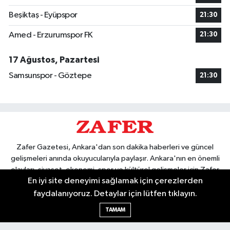
Beşiktaş - Eyüpspor
21:30
Amed - Erzurumspor FK
21:30
17 Ağustos, Pazartesi
Samsunspor - Göztepe
21:30
Zafer Gazetesi, Ankara'dan son dakika haberleri ve güncel
gelişmeleri anında okuyucularıyla paylaşır. Ankara'nın en önemli
olayları, siyaset, ekonomi, spor ve kültürel gelişmeler için Zafer
En iyi site deneyimi sağlamak için çerezlerden
Gazetesi'ni takip edin. Başkentin güvendiği haber kaynağı.
faydalanıyoruz. Detaylar için lütfen tıklayın.
TAMAM