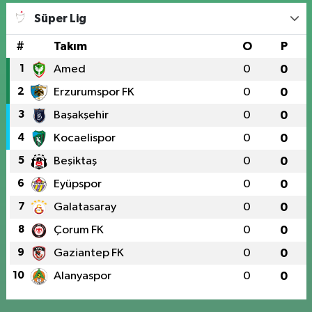
Süper Lig
#
Takım
O
P
1
Amed
0
0
2
Erzurumspor FK
0
0
3
Başakşehir
0
0
4
Kocaelispor
0
0
5
Beşiktaş
0
0
6
Eyüpspor
0
0
7
Galatasaray
0
0
8
Çorum FK
0
0
9
Gaziantep FK
0
0
10
Alanyaspor
0
0