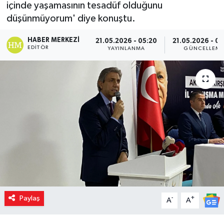
içinde yaşamasının tesadüf olduğunu
düşünmüyorum' diye konuştu.
HABER MERKEZI
21.05.2026 - 05:20
21.05.2026 - 0
EDITÖR
YAYINLANMA
GÜNCELLEM
Paylaş
-
+
A
A