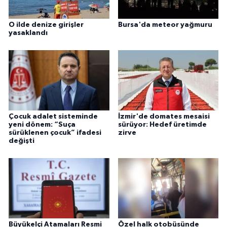
O ilde denize girişler
Bursa'da meteor yağmuru
yasaklandı
Çocuk adalet sisteminde
İzmir'de domates mesaisi
yeni dönem: “Suça
sürüyor: Hedef üretimde
sürüklenen çocuk” ifadesi
zirve
değişti
Büyükelçi Atamaları Resmi
Özel halk otobüsünde