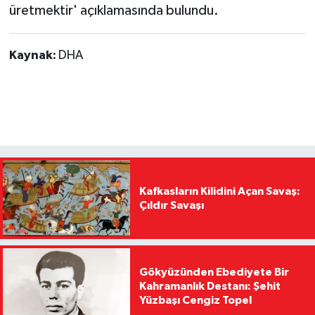
üretmektir' açıklamasında bulundu.
Kaynak:
DHA
Kafkasların Kilidini Açan Savaş:
Çıldır Savaşı
Gökyüzünden Ebediyete Bir
Kahramanlık Destanı: Şehit
Yüzbaşı Cengiz Topel