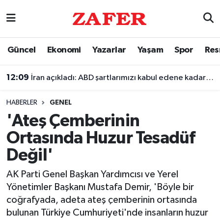
Nöbetçi Eczaneler
Güncel
Ekonomi
Yazarlar
Yaşam
Spor
Res
Hava Durumu
12:09
İran açıkladı: ABD şartlarımızı kabul edene kadar Hürmüz Boğazı'nı kontrol altında tutacağız
Ankara Namaz Vakitleri
HABERLER
GENEL
Trafik Durumu
'Ateş Çemberinin
Ortasında Huzur Tesadüf
Süper Lig Puan Durumu ve Fikstür
Değil'
Tüm Manşetler
AK Parti Genel Başkan Yardımcısı ve Yerel
Yönetimler Başkanı Mustafa Demir, 'Böyle bir
Son Dakika Haberleri
coğrafyada, adeta ateş çemberinin ortasında
bulunan Türkiye Cumhuriyeti'nde insanların huzur
Haber Arşivi