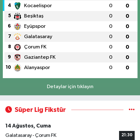
4
Kocaelispor
0
0
5
Beşiktaş
0
0
6
Eyüpspor
0
0
7
Galatasaray
0
0
8
Çorum FK
0
0
9
Gaziantep FK
0
0
10
Alanyaspor
0
0
Detaylar için tıklayın
Süper Lig Fikstür
14 Ağustos, Cuma
Galatasaray - Çorum FK
21:30