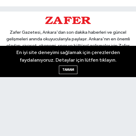
Zafer Gazetesi, Ankara'dan son dakika haberleri ve güncel
gelişmeleri anında okuyucularıyla paylaşır. Ankara'nın en önemli
olayları, siyaset, ekonomi, spor ve kültürel gelişmeler için Zafer
En iyi site deneyimi sağlamak için çerezlerden
Gazetesi'ni takip edin. Başkentin güvendiği haber kaynağı.
faydalanıyoruz. Detaylar için lütfen tıklayın.
TAMAM
Nöbetçi Eczaneler
Hava Durumu
Ankara Namaz Vakitleri
Trafik Durumu
Puan Durumu ve Fikstür
Tüm Manşetler
Son Dakika Haberleri
Haber Arşivi