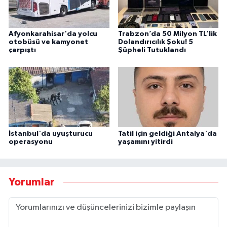
Afyonkarahisar'da yolcu
Trabzon’da 50 Milyon TL’lik
otobüsü ve kamyonet
Dolandırıcılık Şoku! 5
çarpıştı
Şüpheli Tutuklandı
İstanbul'da uyuşturucu
Tatil için geldiği Antalya'da
operasyonu
yaşamını yitirdi
Yorumlar