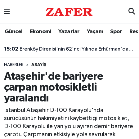
Nöbetçi Eczaneler
Güncel
Ekonomi
Yazarlar
Yaşam
Spor
Res
Hava Durumu
15:02
Erenköy Direnişi'nin 62'nci Yılında Erhürman'dan Barış Vurgusu
Ankara Namaz Vakitleri
HABERLER
ASAYIŞ
Trafik Durumu
Ataşehir'de bariyere
çarpan motosikletli
Süper Lig Puan Durumu ve Fikstür
yaralandı
Tüm Manşetler
İstanbul Ataşehir D-100 Karayolu'nda
sürücüsünün hakimiyetini kaybettiği motosiklet,
Son Dakika Haberleri
D-100 Karayolu ile yan yolu ayıran demir bariyere
çarptı. Çarpmanın etkisiyle yola savrularak
Haber Arşivi