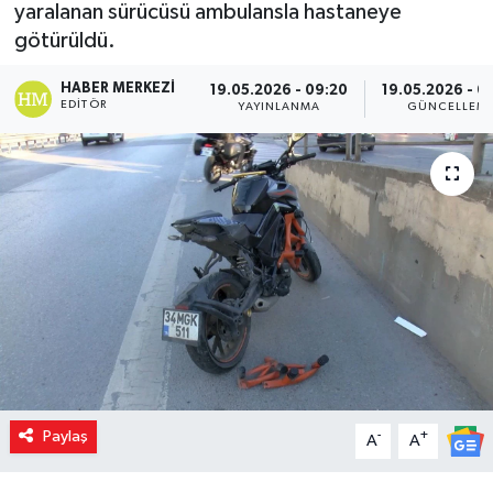
yaralanan sürücüsü ambulansla hastaneye
götürüldü.
HABER MERKEZI
19.05.2026 - 09:20
19.05.2026 - 0
EDITÖR
YAYINLANMA
GÜNCELLEM
Paylaş
-
+
A
A