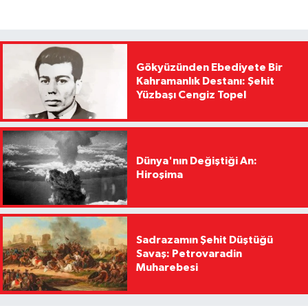
Gökyüzünden Ebediyete Bir
Kahramanlık Destanı: Şehit
Yüzbaşı Cengiz Topel
Dünya'nın Değiştiği An:
Hiroşima
Sadrazamın Şehit Düştüğü
Savaş: Petrovaradin
Muharebesi