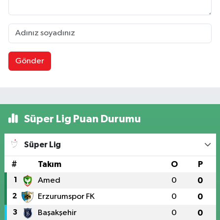
Gönder
Süper Lig Puan Durumu
Süper Lig
#
Takım
O
P
1
Amed
0
0
2
Erzurumspor FK
0
0
3
Başakşehir
0
0