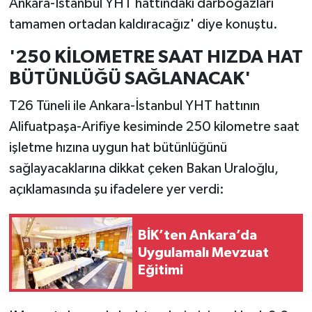
Ankara-İstanbul YHT hattındaki darboğazları
tamamen ortadan kaldıracağız' diye konuştu.
'250 KİLOMETRE SAAT HIZDA HAT
BÜTÜNLÜĞÜ SAĞLANACAK'
T26 Tüneli ile Ankara-İstanbul YHT hattının
Alifuatpaşa-Arifiye kesiminde 250 kilometre saat
işletme hızına uygun hat bütünlüğünü
sağlayacaklarına dikkat çeken Bakan Uraloğlu,
açıklamasında şu ifadelere yer verdi:
BİK’ten Ankara’da
Uygulamalı Mevzuat
Eğitimi