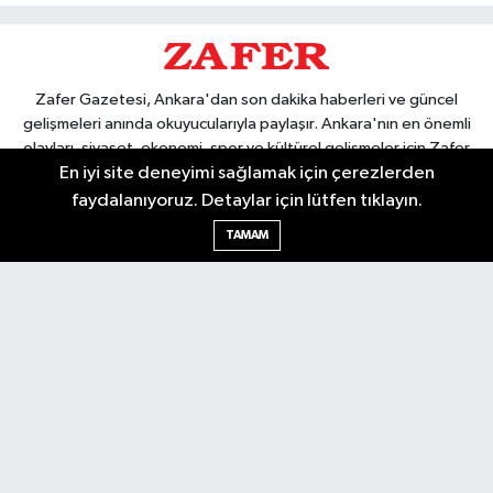
Zafer Gazetesi, Ankara'dan son dakika haberleri ve güncel
gelişmeleri anında okuyucularıyla paylaşır. Ankara'nın en önemli
olayları, siyaset, ekonomi, spor ve kültürel gelişmeler için Zafer
En iyi site deneyimi sağlamak için çerezlerden
Gazetesi'ni takip edin. Başkentin güvendiği haber kaynağı.
faydalanıyoruz. Detaylar için lütfen tıklayın.
TAMAM
Nöbetçi Eczaneler
Hava Durumu
Ankara Namaz Vakitleri
Trafik Durumu
Puan Durumu ve Fikstür
Tüm Manşetler
Son Dakika Haberleri
Haber Arşivi