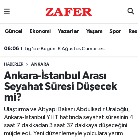
Nöbetçi Eczaneler
Güncel
Ekonomi
Yazarlar
Yaşam
Spor
Res
Hava Durumu
06:06
1. Lig'de Bugün: 8 Ağustos Cumartesi
Ankara Namaz Vakitleri
HABERLER
ANKARA
Trafik Durumu
Ankara-İstanbul Arası
Seyahat Süresi Düşecek
Süper Lig Puan Durumu ve Fikstür
mi?
Tüm Manşetler
Ulaştırma ve Altyapı Bakanı Abdulkadir Uraloğlu,
Ankara-İstanbul YHT hattında seyahat süresinin 4
Son Dakika Haberleri
saat 7 dakikadan 3 saat 37 dakikaya düşeceğini
müjdeledi. Yeni düzenlemeyle yolculara yarım
Haber Arşivi