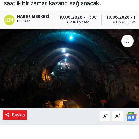
saatlik bir zaman kazancı sağlanacak.
HABER MERKEZI
10.06.2026 - 11:08
10.06.2026 - 11
EDITÖR
YAYINLANMA
GÜNCELLEME
Paylaş
-
+
A
A