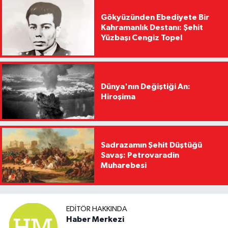
Gökyüzünden Ebediyete Bir
Kahramanlık Destanı: Şehit
Yüzbaşı Cengiz Topel
Dünya'nın Değiştiği An:
Hiroşima
Sadrazamın Şehit Düştüğü
Savaş: Petrovaradin
Muharebesi
EDITÖR HAKKINDA
Haber Merkezi