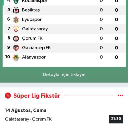
4
Kocaelispor
0
0
5
Beşiktaş
0
0
6
Eyüpspor
0
0
7
Galatasaray
0
0
8
Çorum FK
0
0
9
Gaziantep FK
0
0
10
Alanyaspor
0
0
Detaylar için tıklayın
Süper Lig Fikstür
14 Ağustos, Cuma
Galatasaray - Çorum FK
21:30