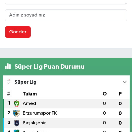
Gönder
Süper Lig Puan Durumu
Süper Lig
#
Takım
O
P
1
Amed
0
0
2
Erzurumspor FK
0
0
3
Başakşehir
0
0