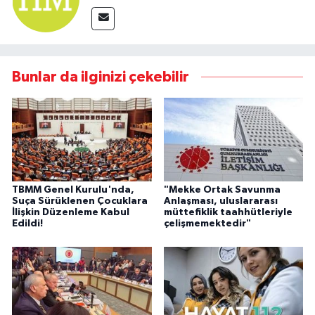
Bunlar da ilginizi çekebilir
TBMM Genel Kurulu'nda,
"Mekke Ortak Savunma
Suça Sürüklenen Çocuklara
Anlaşması, uluslararası
İlişkin Düzenleme Kabul
müttefiklik taahhütleriyle
Edildi!
çelişmemektedir"