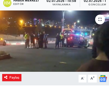
HABER MERKEZI
02.07.2026 - 10:58
02.07.2026 - 11
EDITÖR
YAYINLANMA
GÜNCELLEME
Paylaş
-
+
A
A