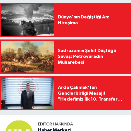
Dünya'nın Değiştiği An:
Hiroşima
Sadrazamın Şehit Düştüğü
Savaş: Petrovaradin
Muharebesi
Arda Çakmak'tan
Gençlerbirliği Mesajı!
"Hedefimiz İlk 10, Transfer
Yasağını Kısa Sürede
Kaldıracağız"
EDITÖR HAKKINDA
Haber Merkezi