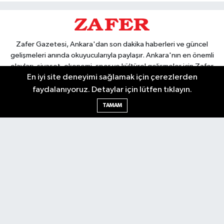
Zafer Gazetesi, Ankara'dan son dakika haberleri ve güncel
gelişmeleri anında okuyucularıyla paylaşır. Ankara'nın en önemli
olayları, siyaset, ekonomi, spor ve kültürel gelişmeler için Zafer
En iyi site deneyimi sağlamak için çerezlerden
Gazetesi'ni takip edin. Başkentin güvendiği haber kaynağı.
faydalanıyoruz. Detaylar için lütfen tıklayın.
TAMAM
Nöbetçi Eczaneler
Hava Durumu
Ankara Namaz Vakitleri
Trafik Durumu
Puan Durumu ve Fikstür
Tüm Manşetler
Son Dakika Haberleri
Haber Arşivi