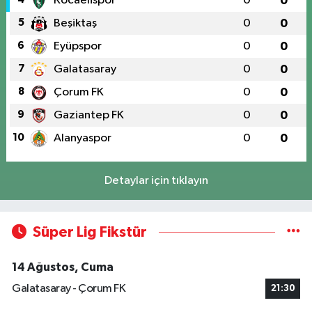
Kocaelispor
0
0
5
Beşiktaş
0
0
6
Eyüpspor
0
0
7
Galatasaray
0
0
8
Çorum FK
0
0
9
Gaziantep FK
0
0
10
Alanyaspor
0
0
Detaylar için tıklayın
Süper Lig Fikstür
14 Ağustos, Cuma
Galatasaray - Çorum FK
21:30