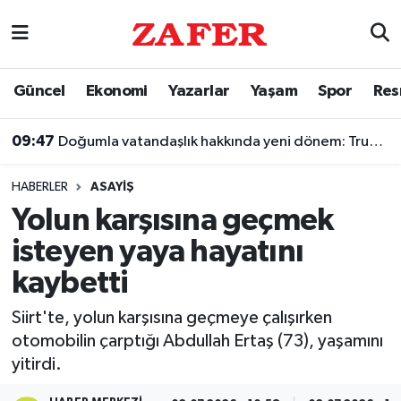
Nöbetçi Eczaneler
Güncel
Ekonomi
Yazarlar
Yaşam
Spor
Res
Hava Durumu
09:47
Doğumla vatandaşlık hakkında yeni dönem: Trump imzayı attı
Ankara Namaz Vakitleri
HABERLER
ASAYIŞ
Trafik Durumu
Yolun karşısına geçmek
isteyen yaya hayatını
Süper Lig Puan Durumu ve Fikstür
kaybetti
Tüm Manşetler
Siirt'te, yolun karşısına geçmeye çalışırken
otomobilin çarptığı Abdullah Ertaş (73), yaşamını
Son Dakika Haberleri
yitirdi.
Haber Arşivi