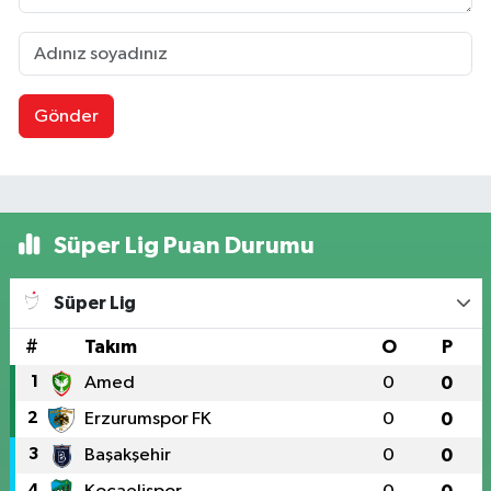
Gönder
Süper Lig Puan Durumu
Süper Lig
#
Takım
O
P
1
Amed
0
0
2
Erzurumspor FK
0
0
3
Başakşehir
0
0
4