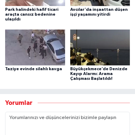
Park halindeki hafif ticari
Avcılar'da inşaattan düşen
araçta cansız bedenine
işçi yaşamını yitirdi
ulaşıldı
Taziye evinde silahlı kavga
Büyükçekmece’de Denizde
Kayıp Alarmı: Arama
Çalışması Başlatıldı!
Yorumlar