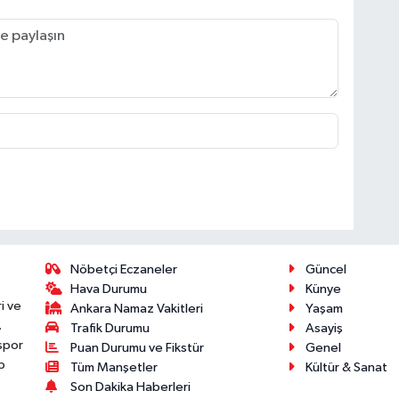
Nöbetçi Eczaneler
Güncel
Hava Durumu
Künye
i ve
Ankara Namaz Vakitleri
Yaşam
.
Trafik Durumu
Asayiş
 spor
Puan Durumu ve Fikstür
Genel
p
Tüm Manşetler
Kültür & Sanat
Son Dakika Haberleri