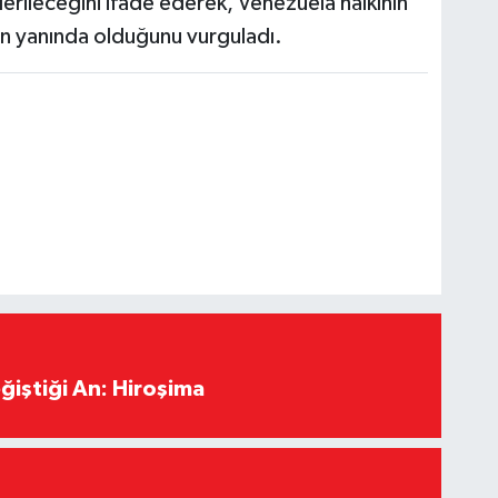
rileceğini ifade ederek, Venezuela halkının
an yanında olduğunu vurguladı.
ğiştiği An: Hiroşima