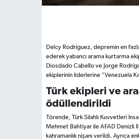
Delcy Rodríguez, depremin en fazla 
ederek yabancı arama kurtarma ekipl
Diosdado Cabello ve Jorge Rodrígu
ekiplerinin liderlerine “Venezuela K
Türk ekipleri ve ar
ödüllendirildi
Törende, Türk Silahlı Kuvvetleri İn
Mehmet Bahtiyar ile AFAD Denizli İ
kahramanlık nişanı verildi. Ayrıca e