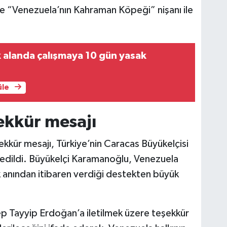
de “Venezuela’nın Kahraman Köpeği” nişanı ile
 alanda çalışmaya 10 gün yasak
üle
ekkür mesajı
ekkür mesajı, Türkiye’nin Caracas Büyükelçisi
edildi. Büyükelçi Karamanoğlu, Venezuela
k anından itibaren verdiği destekten büyük
Tayyip Erdoğan’a iletilmek üzere teşekkür