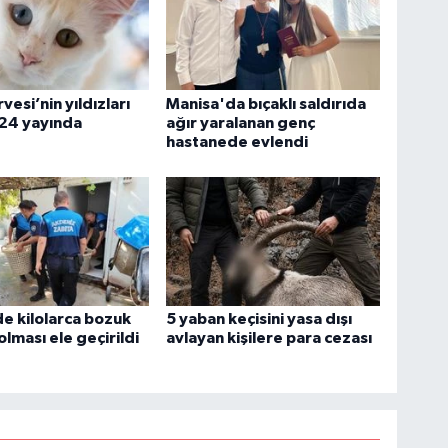
esi’nin yıldızları
Manisa'da bıçaklı saldırıda
/24 yayında
ağır yaralanan genç
hastanede evlendi
e kilolarca bozuk
5 yaban keçisini yasa dışı
lması ele geçirildi
avlayan kişilere para cezası