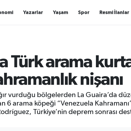
onomi
Yazarlar
Yaşam
Spor
Resmi İlanlar
a Türk arama kur
ahramanlık nişanı
ır vurduğu bölgelerden La Guaira’da düz
lan 6 arama köpeği “Venezuela Kahramanı” 
odríguez, Türkiye’nin deprem sonrası dest