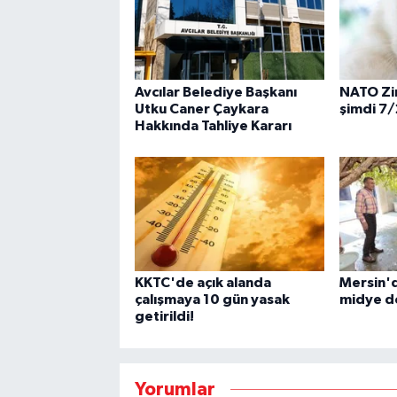
Avcılar Belediye Başkanı
NATO Zirv
Utku Caner Çaykara
şimdi 7
Hakkında Tahliye Kararı
KKTC'de açık alanda
Mersin'd
çalışmaya 10 gün yasak
midye do
getirildi!
Yorumlar