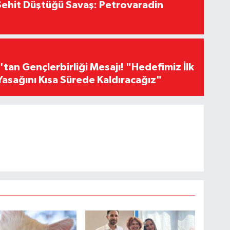
ehit Düştüğü Savaş: Petrovaradin
an Gençlerbirliği Mesajı! "Hedefimiz İlk
Yasağını Kısa Sürede Kaldıracağız"