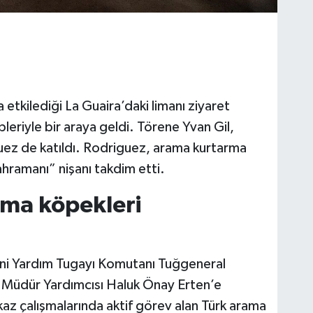
etkilediği La Guaira’daki limanı ziyaret
eriyle bir araya geldi. Törene Yvan Gil,
ez de katıldı. Rodriguez, arama kurtarma
ahramanı” nişanı takdim etti.
ama köpekleri
sani Yardım Tugayı Komutanı Tuğgeneral
l Müdür Yardımcısı Haluk Önay Erten’e
nkaz çalışmalarında aktif görev alan Türk arama