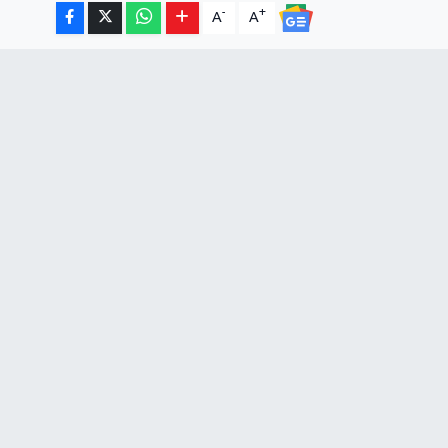
-
+
A
A