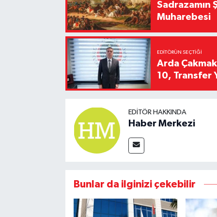
Sadrazamın Ş
Muharebesi
EDITÖRÜN SEÇTIĞI
Arda Çakmak't
10, Transfer 
EDITÖR HAKKINDA
Haber Merkezi
Bunlar da ilginizi çekebilir