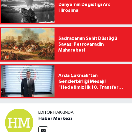
Dünya'nın Değiştiği An:
Hiroşima
Sadrazamın Şehit Düştüğü
Savaş: Petrovaradin
Muharebesi
Arda Çakmak'tan
Gençlerbirliği Mesajı!
"Hedefimiz İlk 10, Transfer
Yasağını Kısa Sürede
Kaldıracağız"
EDITÖR HAKKINDA
Haber Merkezi