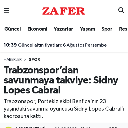
Nöbetçi Eczaneler
Güncel
Ekonomi
Yazarlar
Yaşam
Spor
Res
Hava Durumu
10:39
Güncel altın fiyatları: 6 Ağustos Perşembe
Ankara Namaz Vakitleri
HABERLER
SPOR
Trafik Durumu
Trabzonspor’dan
savunmaya takviye: Sidny
Süper Lig Puan Durumu ve Fikstür
Lopes Cabral
Tüm Manşetler
Trabzonspor, Portekiz ekibi Benfica’nın 23
yaşındaki savunma oyuncusu Sidny Lopes Cabral’ı
Son Dakika Haberleri
kadrosuna kattı.
Haber Arşivi