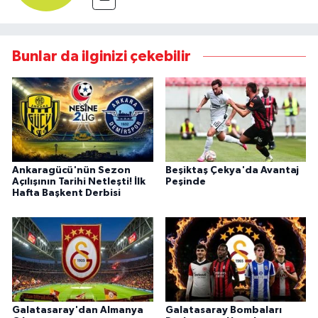
Bunlar da ilginizi çekebilir
Ankaragücü'nün Sezon
Beşiktaş Çekya'da Avantaj
Açılışının Tarihi Netleşti! İlk
Peşinde
Hafta Başkent Derbisi
Galatasaray'dan Almanya
Galatasaray Bombaları