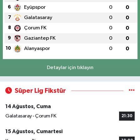
6
Eyüpspor
0
0
7
Galatasaray
0
0
8
Çorum FK
0
0
9
Gaziantep FK
0
0
10
Alanyaspor
0
0
Detaylar için tıklayın
Süper Lig Fikstür
14 Ağustos, Cuma
Galatasaray - Çorum FK
21:30
15 Ağustos, Cumartesi