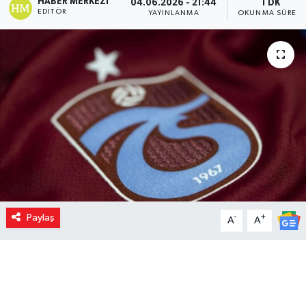
HABER MERKEZI
04.06.2026 - 21:44
1 DK
EDITÖR
YAYINLANMA
OKUNMA SÜRESI
Paylaş
-
+
A
A