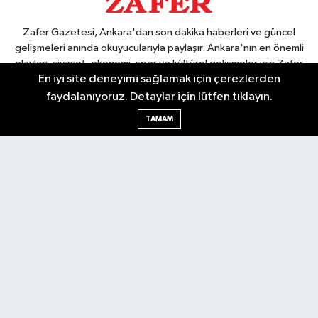
Zafer Gazetesi, Ankara'dan son dakika haberleri ve güncel
gelişmeleri anında okuyucularıyla paylaşır. Ankara'nın en önemli
olayları, siyaset, ekonomi, spor ve kültürel gelişmeler için Zafer
En iyi site deneyimi sağlamak için çerezlerden
Gazetesi'ni takip edin. Başkentin güvendiği haber kaynağı.
faydalanıyoruz. Detaylar için lütfen tıklayın.
TAMAM
Nöbetçi Eczaneler
Hava Durumu
Ankara Namaz Vakitleri
Trafik Durumu
Puan Durumu ve Fikstür
Tüm Manşetler
Son Dakika Haberleri
Haber Arşivi
Güncel
Ekonomi
Künye
Yazarlar
Yaşam