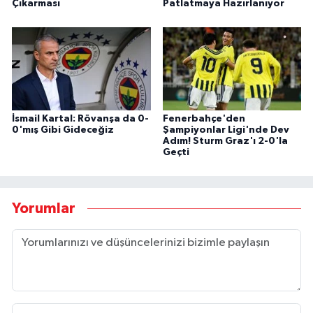
Çıkarması
Patlatmaya Hazırlanıyor
İsmail Kartal: Rövanşa da 0-
Fenerbahçe'den
0'mış Gibi Gideceğiz
Şampiyonlar Ligi'nde Dev
Adım! Sturm Graz'ı 2-0'la
Geçti
Yorumlar