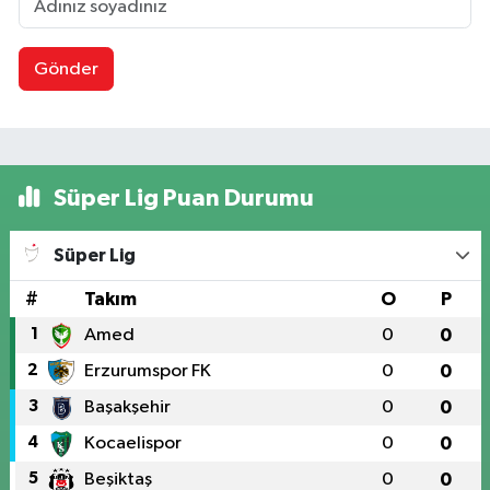
Gönder
Süper Lig Puan Durumu
Süper Lig
#
Takım
O
P
1
Amed
0
0
2
Erzurumspor FK
0
0
3
Başakşehir
0
0
4
Kocaelispor
0
0
5
Beşiktaş
0
0