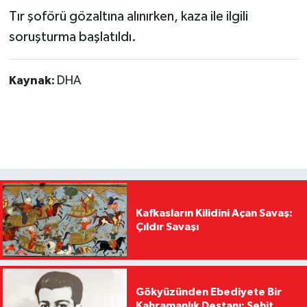
Tır şoförü gözaltına alınırken, kaza ile ilgili
soruşturma başlatıldı.
Kaynak:
DHA
Kafkasların Kilidini Açan Savaş:
Çıldır Savaşı
Gökyüzünden Ebediyete Bir
Kahramanlık Destanı: Şehit