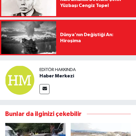
Yüzbaşı Cengiz Topel
Dünya'nın Değiştiği An:
Hiroşima
EDITÖR HAKKINDA
Haber Merkezi
Bunlar da ilginizi çekebilir