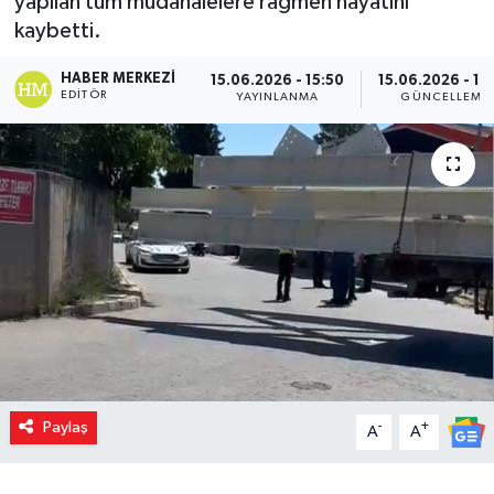
yapılan tüm müdahalelere rağmen hayatını
kaybetti.
HABER MERKEZI
15.06.2026 - 15:50
15.06.2026 - 15
EDITÖR
YAYINLANMA
GÜNCELLEME
Paylaş
-
+
A
A