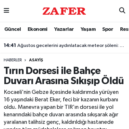
Nöbetçi Eczaneler
Güncel
Ekonomi
Yazarlar
Yaşam
Spor
Res
Hava Durumu
14:41
Ağustos gecelerini aydınlatacak meteor şöleni: Perseidler sahneye çıkıyor
Ankara Namaz Vakitleri
HABERLER
ASAYIŞ
Trafik Durumu
Tırın Dorsesi ile Bahçe
Duvarı Arasına Sıkışıp Öldü
Süper Lig Puan Durumu ve Fikstür
Kocaeli'nin Gebze ilçesinde kaldırımda yürüyen
Tüm Manşetler
16 yaşındaki Berat Eker, feci bir kazanın kurbanı
oldu. Manevra yapan bir TIR'ın dorsesi ile yol
Son Dakika Haberleri
kenarındaki bahçe duvarı arasında sıkışarak ağır
yaralanan talihsiz genç, kaldırıldığı hastanede
Haber Arşivi