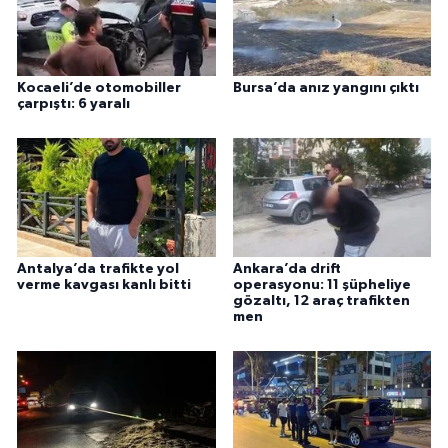
Kocaeli’de otomobiller
Bursa’da anız yangını çıktı
çarpıştı: 6 yaralı
Antalya’da trafikte yol
Ankara’da drift
verme kavgası kanlı bitti
operasyonu: 11 şüpheliye
gözaltı, 12 araç trafikten
men