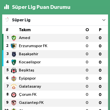
Süper Lig Puan Durumu
Süper Lig
#
Takım
O
P
1
Amed
0
0
2
Erzurumspor FK
0
0
3
Başakşehir
0
0
4
Kocaelispor
0
0
5
Beşiktaş
0
0
6
Eyüpspor
0
0
7
Galatasaray
0
0
8
Çorum FK
0
0
9
Gaziantep FK
0
0