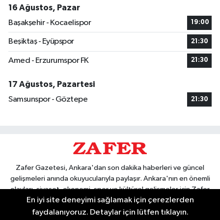
16 Ağustos, Pazar
Başakşehir - Kocaelispor
19:00
Beşiktaş - Eyüpspor
21:30
Amed - Erzurumspor FK
21:30
17 Ağustos, Pazartesi
Samsunspor - Göztepe
21:30
Zafer Gazetesi, Ankara'dan son dakika haberleri ve güncel
gelişmeleri anında okuyucularıyla paylaşır. Ankara'nın en önemli
olayları, siyaset, ekonomi, spor ve kültürel gelişmeler için Zafer
En iyi site deneyimi sağlamak için çerezlerden
Gazetesi'ni takip edin. Başkentin güvendiği haber kaynağı.
faydalanıyoruz. Detaylar için lütfen tıklayın.