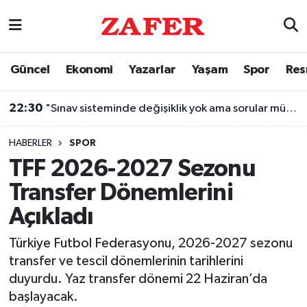
Nöbetçi Eczaneler
Güncel
Ekonomi
Yazarlar
Yaşam
Spor
Res
Hava Durumu
22:30
"Sınav sisteminde değişiklik yok ama sorular müfredata uygun hale gelecek"
Ankara Namaz Vakitleri
HABERLER
SPOR
Trafik Durumu
TFF 2026-2027 Sezonu
Transfer Dönemlerini
Süper Lig Puan Durumu ve Fikstür
Açıkladı
Tüm Manşetler
Türkiye Futbol Federasyonu, 2026-2027 sezonu
transfer ve tescil dönemlerinin tarihlerini
Son Dakika Haberleri
duyurdu. Yaz transfer dönemi 22 Haziran’da
başlayacak.
Haber Arşivi