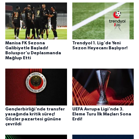
Manisa FK Sezona
Trendyol 1. Lig'de Yeni
Galibiyetle Başladı!
Sezon Heyecanı Başlıyor!
Boluspor'u Deplasmanda
Mağlup Etti
Gençlerbirliği'nde transfer
UEFA Avrupa Ligi'nde 3.
yasağında kritik süreç!
Eleme Turu İlk Maçları Sona
Gözler pazartesi gününe
Erdi!
çevrildi