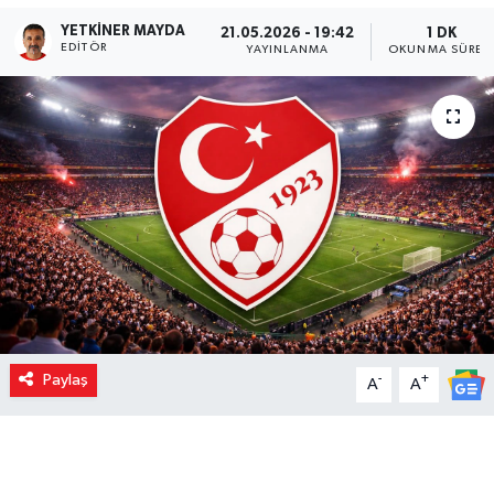
YETKINER MAYDA
21.05.2026 - 19:42
1 DK
EDITÖR
YAYINLANMA
OKUNMA SÜRES
Paylaş
-
+
A
A