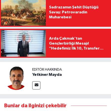
Sadrazamın Şehit Düştüğü
Savaş: Petrovaradin
Muharebesi
Arda Çakmak'tan
Gençlerbirliği Mesajı!
"Hedefimiz İlk 10, Transfer
Yasağını Kısa Sürede
Kaldıracağız"
EDITÖR HAKKINDA
Yetkiner Mayda
Bunlar da ilginizi çekebilir