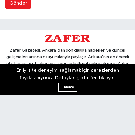
Gönder
Zafer Gazetesi, Ankara'dan son dakika haberleri ve güncel
gelişmeleri anında okuyucularıyla paylaşır. Ankara'nın en önemli
olayları, siyaset, ekonomi, spor ve kültürel gelişmeler için Zafer
En iyi site deneyimi sağlamak için çerezlerden
Gazetesi'ni takip edin. Başkentin güvendiği haber kaynağı.
faydalanıyoruz. Detaylar için lütfen tıklayın.
TAMAM
Nöbetçi Eczaneler
Hava Durumu
Ankara Namaz Vakitleri
Trafik Durumu
Puan Durumu ve Fikstür