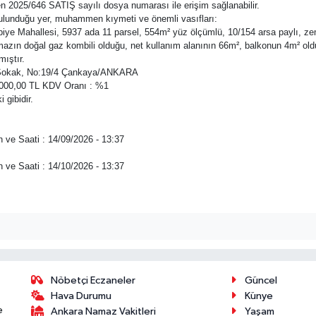
den 2025/646 SATIŞ sayılı dosya numarası ile erişim sağlanabilir.
bulunduğu yer, muhammen kıymeti ve önemli vasıfları:
rbiye Mahallesi, 5937 ada 11 parsel, 554m² yüz ölçümlü, 10/154 arsa paylı, ze
ın doğal gaz kombili olduğu, net kullanım alanının 66m², balkonun 4m² olduğu b
mıştır.
lu Sokak, No:19/4 Çankaya/ANKARA
.000,00 TL KDV Oranı : %1
gibidir.
h ve Saati : 14/09/2026 - 13:37
h ve Saati : 14/10/2026 - 13:37
Nöbetçi Eczaneler
Güncel
Hava Durumu
Künye
e
Ankara Namaz Vakitleri
Yaşam