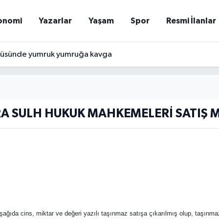
onomi
Yazarlar
Yaşam
Spor
Resmi İlanlar
büsünde yumruk yumruğa kavga
RA SULH HUKUK MAHKEMELERİ SATIŞ
şağıda cins, miktar ve değeri yazılı taşınmaz satışa çıkarılmış olup, taşınmazın