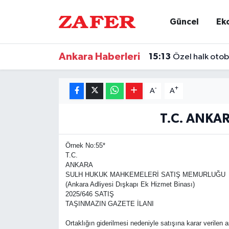
Güncel
Ek
Nöbetçi Eczaneler
Ankara Haberleri
15:13
Özel halk oto
Hava Durumu
-
+
Ankara Namaz Vakitleri
A
A
T.C. ANKA
Trafik Durumu
Süper Lig Puan Durumu ve Fikstür
Örnek No:55*
T.C.
ANKARA
Tüm Manşetler
SULH HUKUK MAHKEMELERİ SATIŞ MEMURLUĞU
(Ankara Adliyesi Dışkapı Ek Hizmet Binası)
2025/646 SATIŞ
Son Dakika Haberleri
TAŞINMAZIN GAZETE İLANI
Haber Arşivi
Ortaklığın giderilmesi nedeniyle satışına karar verilen a