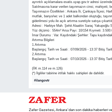
ayrıntılı açıklamalara esatis.uyap.gov.tr adresi üzerin
Satılmasına karar verilen taşınmazın cinsi, mahiyeti, 
Taşınmazın Özellikleri : Ankara İli, Çankaya İlçesi, Ha
mutfak, banyo/wc ve 1 adet balkondan oluştuğu, taşınmaz
giderilmesi yolu ile açık artırma suretiyle satışa çıkartıl
Adresi : Harbiye Mah. Şehit Alaattin Saraç Yakupoğ
Yüz ölçümü : 554m² Arsa Payı: 10/154 Kıymeti: 3.500
İmar Durumu : Var. Kaydındaki Şerhler: Tapu kaydındaki 
Artırma Bilgileri
1.Artırma
Başlangıç Tarih ve Saati : 07/09/2026 - 13:37 Bitiş Tari
2.Artırma
Başlangıç Tarih ve Saati : 07/10/2026 - 13:37 Bitiş Tari
(İİK m.114 ve m.126)
(*) İlgililer tabirine irtifak hakkı sahipleri de dahildir.
#ilangovtr
Zafer Gazetesi, Ankara'dan son dakika haberleri v