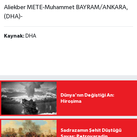
Aliekber METE-Muhammet BAYRAM/ANKARA,
(DHA)-
Kaynak:
DHA
Dünya'nın Değiştiği An:
Hiroşima
Sadrazamın Şehit Düştüğü
Savaş: Petrovaradin