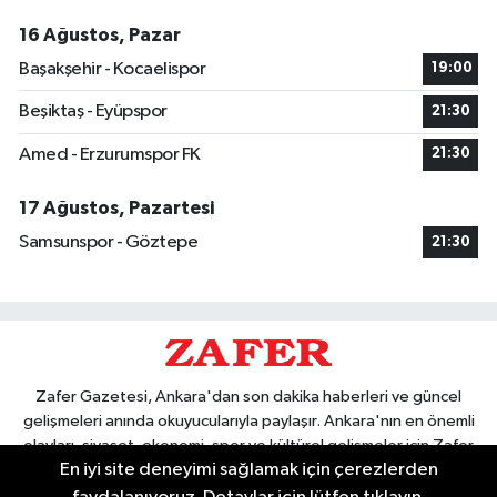
16 Ağustos, Pazar
Başakşehir - Kocaelispor
19:00
Beşiktaş - Eyüpspor
21:30
Amed - Erzurumspor FK
21:30
17 Ağustos, Pazartesi
Samsunspor - Göztepe
21:30
Zafer Gazetesi, Ankara'dan son dakika haberleri ve güncel
gelişmeleri anında okuyucularıyla paylaşır. Ankara'nın en önemli
olayları, siyaset, ekonomi, spor ve kültürel gelişmeler için Zafer
En iyi site deneyimi sağlamak için çerezlerden
Gazetesi'ni takip edin. Başkentin güvendiği haber kaynağı.