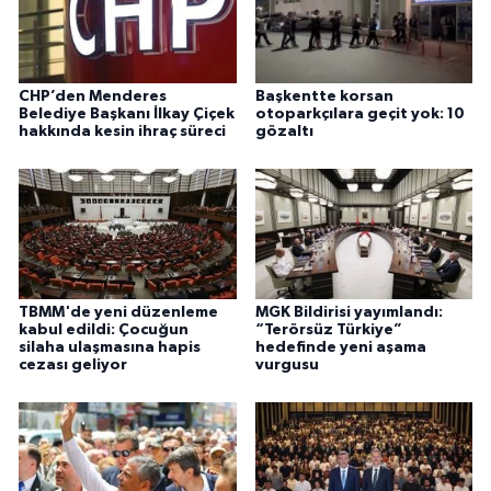
CHP’den Menderes
Başkentte korsan
Belediye Başkanı İlkay Çiçek
otoparkçılara geçit yok: 10
hakkında kesin ihraç süreci
gözaltı
TBMM'de yeni düzenleme
MGK Bildirisi yayımlandı:
kabul edildi: Çocuğun
“Terörsüz Türkiye”
silaha ulaşmasına hapis
hedefinde yeni aşama
cezası geliyor
vurgusu