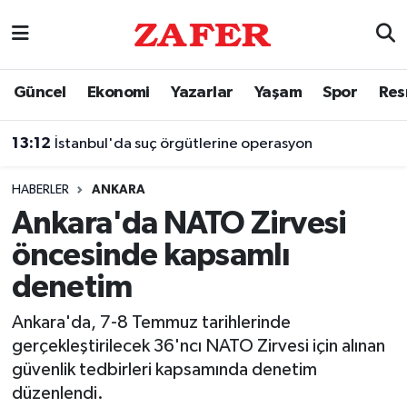
Nöbetçi Eczaneler
Güncel
Ekonomi
Yazarlar
Yaşam
Spor
Res
Hava Durumu
13:12
İstanbul'da suç örgütlerine operasyon
Ankara Namaz Vakitleri
HABERLER
ANKARA
Trafik Durumu
Ankara'da NATO Zirvesi
öncesinde kapsamlı
Süper Lig Puan Durumu ve Fikstür
denetim
Tüm Manşetler
Ankara'da, 7-8 Temmuz tarihlerinde
gerçekleştirilecek 36'ncı NATO Zirvesi için alınan
Son Dakika Haberleri
güvenlik tedbirleri kapsamında denetim
düzenlendi.
Haber Arşivi