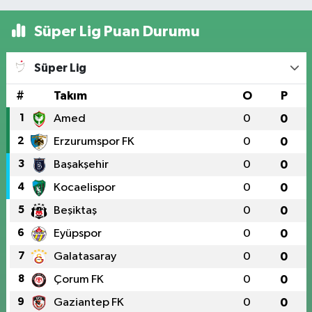
Süper Lig Puan Durumu
Süper Lig
#
Takım
O
P
1
Amed
0
0
2
Erzurumspor FK
0
0
3
Başakşehir
0
0
4
Kocaelispor
0
0
5
Beşiktaş
0
0
6
Eyüpspor
0
0
7
Galatasaray
0
0
8
Çorum FK
0
0
9
Gaziantep FK
0
0