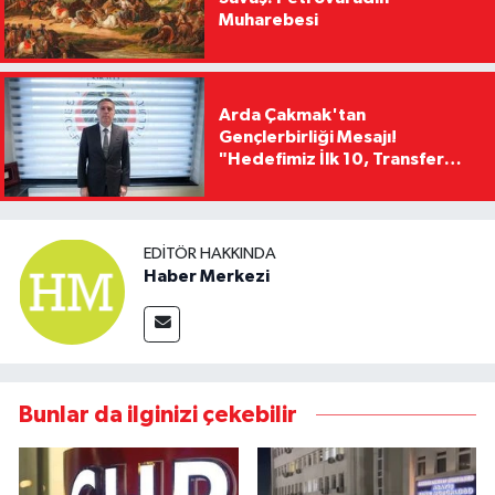
Muharebesi
Arda Çakmak'tan
Gençlerbirliği Mesajı!
"Hedefimiz İlk 10, Transfer
Yasağını Kısa Sürede
Kaldıracağız"
EDITÖR HAKKINDA
Haber Merkezi
Bunlar da ilginizi çekebilir