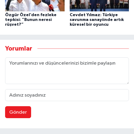
Özgür Özel’den fezleke
Cevdet Yılmaz: Türkiye
tepkisi: “Bunun neresi
savunma sanayiinde artık
rüşvet?”
küresel bir oyuncu
Yorumlar
Gönder