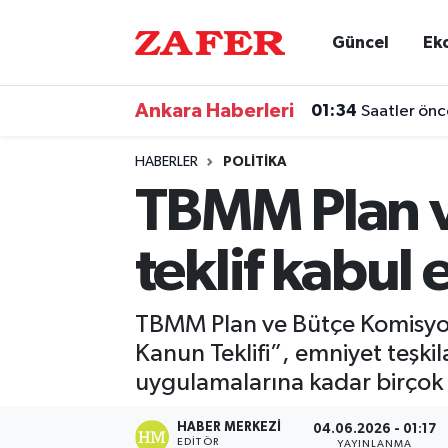
Güncel
Ek
Nöbetçi Eczaneler
Ankara Haberleri
01:34
Saatler önc
Hava Durumu
HABERLER
POLITIKA
Ankara Namaz Vakitleri
TBMM Plan v
Trafik Durumu
teklif kabul 
Süper Lig Puan Durumu ve Fikstür
TBMM Plan ve Bütçe Komisyon
Tüm Manşetler
Kanun Teklifi”, emniyet teşki
uygulamalarına kadar birçok a
Son Dakika Haberleri
HABER MERKEZI
04.06.2026 - 01:17
Haber Arşivi
EDITÖR
YAYINLANMA