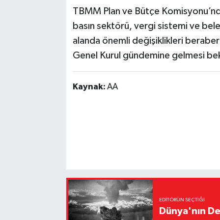
TBMM Plan ve Bütçe Komisyonu’nda k
basın sektörü, vergi sistemi ve bel
alanda önemli değişiklikleri berabe
Genel Kurul gündemine gelmesi bek
Kaynak:
AA
EDITÖRÜN SEÇTIĞI
Dünya'nın De