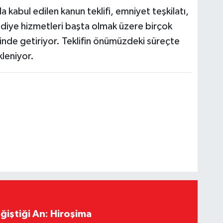
abul edilen kanun teklifi, emniyet teşkilatı,
ediye hizmetleri başta olmak üzere birçok
rinde getiriyor. Teklifin önümüzdeki süreçte
leniyor.
ğiştiği An: Hiroşima