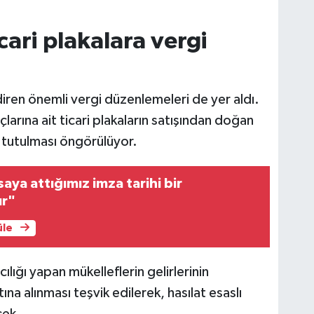
cari plakalara vergi
endiren önemli vergi düzenlemeleri de yer aldı.
larına ait ticari plakaların satışından doğan
a tutulması öngörülüyor.
aya attığımız imza tarihi bir
ur"
üle
ılığı yapan mükelleflerin gelirlerinin
ına alınması teşvik edilerek, hasılat esaslı