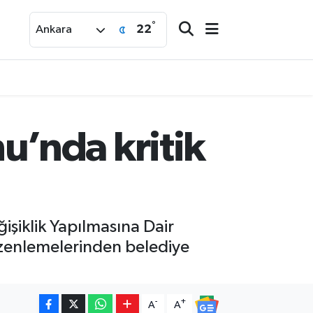
°
22
Ankara
’nda kritik
şiklik Yapılmasına Dair
düzenlemelerinden belediye
-
+
A
A