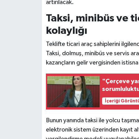
artırılacak.
Taksi, minibüs ve ti
kolaylığı
Teklifte ticari araç sahiplerini ilgil
Taksi, dolmuş, minibüs ve servis araç
kazançların gelir vergisinden istisn
"Çerçeve yas
sorumlulukt
İçeriği Görünt
Bunun yanında taksi ile yolcu taşımac
elektronik sistem üzerinden kayıt alt