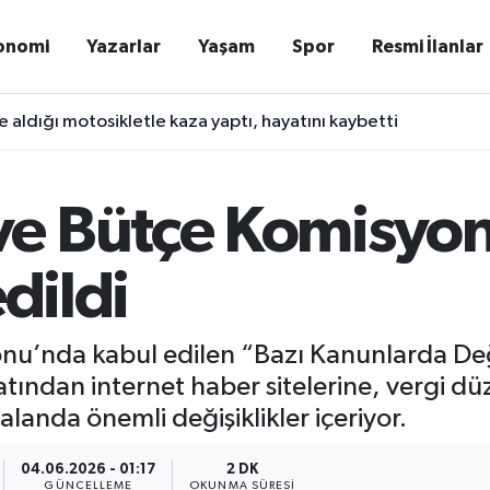
onomi
Yazarlar
Yaşam
Spor
Resmi İlanlar
e aldığı motosikletle kaza yaptı, hayatını kaybetti
e Bütçe Komisyonu
edildi
u’nda kabul edilen “Bazı Kanunlarda Deği
latından internet haber sitelerine, vergi 
landa önemli değişiklikler içeriyor.
04.06.2026 - 01:17
2 DK
GÜNCELLEME
OKUNMA SÜRESI