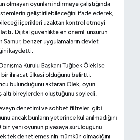
un olmayan oyunları indirmeye çalıştığında
temlerin geliştirilebileceğini ifade ederek,
leceği içerikleri uzaktan kontrol etmeyi
nlattı. Dijital güvenlikte en önemli unsurun
n Samur, benzer uygulamaların devlet
ini kaydetti.
nışma Kurulu Başkanı Tuğbek Ölek ise
ir ihracat ülkesi olduğunu belirtti.
uncu bulunduğunu aktaran Ölek, oyun
aş altı bireylerden oluştuğunu söyledi.
eyn denetimi ve sohbet filtreleri gibi
nu ancak bunların yeterince kullanılmadığını
00 bin yeni oyunun piyasaya sürüldüğünü
ı tek tek denetlemesinin mümkün olmadığını