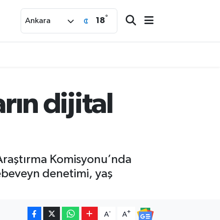
°
18
Ankara
n dijital
i Araştırma Komisyonu’nda
 ebeveyn denetimi, yaş
-
+
A
A