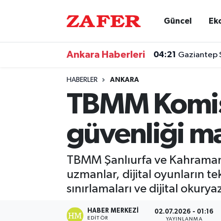
Güncel
Ek
Nöbetçi Eczaneler
Ankara Haberleri
04:21
Gaziantep S
Hava Durumu
HABERLER
ANKARA
Ankara Namaz Vakitleri
TBMM Komisy
Trafik Durumu
güvenliği ma
Süper Lig Puan Durumu ve Fikstür
TBMM Şanlıurfa ve Kahramanma
Tüm Manşetler
uzmanlar, dijital oyunların te
sınırlamaları ve dijital okury
Son Dakika Haberleri
HABER MERKEZI
02.07.2026 - 01:16
Haber Arşivi
EDITÖR
YAYINLANMA