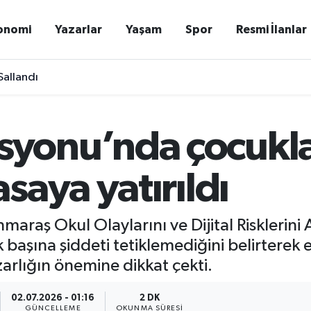
onomi
Yazarlar
Yaşam
Spor
Resmi İlanlar
allandı
onu’nda çocukları
saya yatırıldı
raş Okul Olaylarını ve Dijital Risklerin
k başına şiddeti tetiklemediğini belirterek
azarlığın önemine dikkat çekti.
02.07.2026 - 01:16
2 DK
GÜNCELLEME
OKUNMA SÜRESI