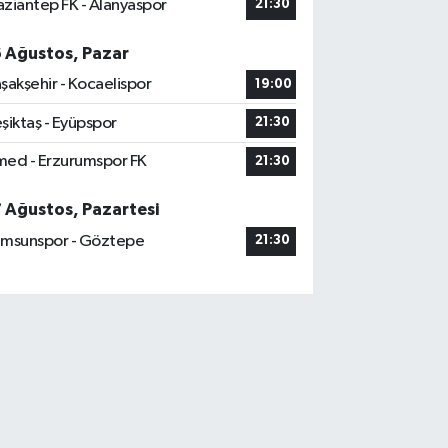
ziantep FK - Alanyaspor
21:30
6 Ağustos, Pazar
şakşehir - Kocaelispor
19:00
şiktaş - Eyüpspor
21:30
ed - Erzurumspor FK
21:30
7 Ağustos, Pazartesi
msunspor - Göztepe
21:30