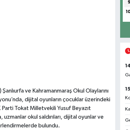
1
1
Ga
1
) Şanlıurfa ve Kahramanmaraş Okul Olaylarını
Ko
yonu’nda, dijital oyunların çocuklar üzerindeki
 AK Parti Tokat Milletvekili Yusuf Beyazıt
Ka
zmanlar okul saldırıları, dijital oyunlar ve
Ge
erlendirmelerde bulundu.