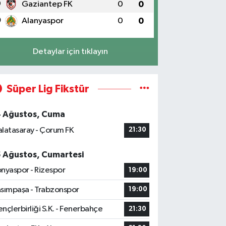
9
Gaziantep FK
0
0
0
Alanyaspor
0
0
Detaylar için tıklayın
Süper Lig Fikstür
4 Ağustos, Cuma
latasaray - Çorum FK
21:30
5 Ağustos, Cumartesi
nyaspor - Rizespor
19:00
sımpaşa - Trabzonspor
19:00
nçlerbirliği S.K. - Fenerbahçe
21:30