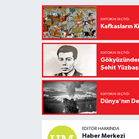
EDITÖRÜN SEÇTIĞI
Kafkasların Ki
EDITÖRÜN SEÇTIĞI
Gökyüzünden 
Şehit Yüzbaş
EDITÖRÜN SEÇTIĞI
Dünya'nın De
EDITÖR HAKKINDA
Haber Merkezi