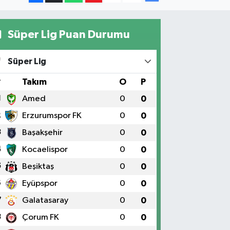
Süper Lig Puan Durumu
Süper Lig
#
Takım
O
P
1
Amed
0
0
2
Erzurumspor FK
0
0
3
Başakşehir
0
0
4
Kocaelispor
0
0
5
Beşiktaş
0
0
6
Eyüpspor
0
0
7
Galatasaray
0
0
8
Çorum FK
0
0