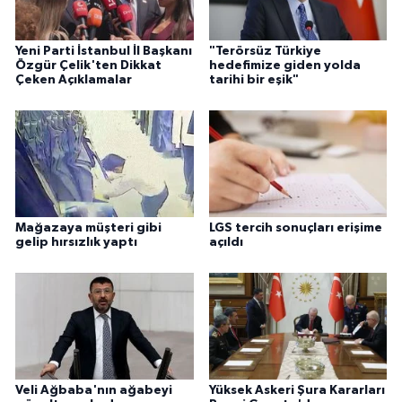
Yeni Parti İstanbul İl Başkanı
"Terörsüz Türkiye
Özgür Çelik'ten Dikkat
hedefimize giden yolda
Çeken Açıklamalar
tarihi bir eşik"
Mağazaya müşteri gibi
LGS tercih sonuçları erişime
gelip hırsızlık yaptı
açıldı
Veli Ağbaba'nın ağabeyi
Yüksek Askeri Şura Kararları