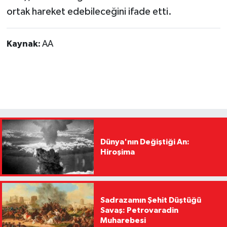
ortak hareket edebileceğini ifade etti.
Kaynak:
AA
Dünya'nın Değiştiği An:
Hiroşima
Sadrazamın Şehit Düştüğü
Savaş: Petrovaradin
Muharebesi