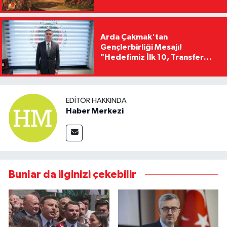
Arda Çakmak'tan
Gençlerbirliği Mesajı!
"Hedefimiz İlk 10, Transfer
Yasağını Kısa Sürede
Kaldıracağız"
EDITÖR HAKKINDA
Haber Merkezi
Bunlar da ilginizi çekebilir