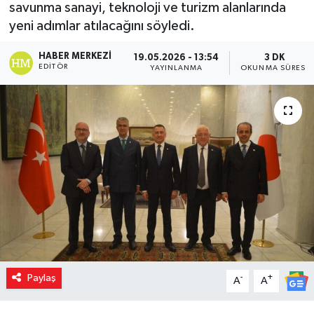
savunma sanayi, teknoloji ve turizm alanlarında
yeni adımlar atılacağını söyledi.
HABER MERKEZI
19.05.2026 - 13:54
3 DK
EDITÖR
YAYINLANMA
OKUNMA SÜRESI
Paylaş
-
+
A
A