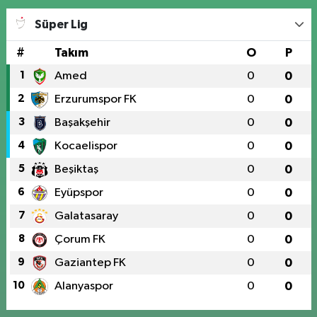
Süper Lig
#
Takım
O
P
1
Amed
0
0
2
Erzurumspor FK
0
0
3
Başakşehir
0
0
4
Kocaelispor
0
0
5
Beşiktaş
0
0
6
Eyüpspor
0
0
7
Galatasaray
0
0
8
Çorum FK
0
0
9
Gaziantep FK
0
0
10
Alanyaspor
0
0