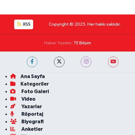
RSS
Copyright © 2025. Her hakkı saklıdır.
Haber Yazılımı:
TE Bilişim
Ana Sayfa
Kategoriler
Foto Galeri
Video
Yazarlar
Röportaj
Biyografi
Anketler