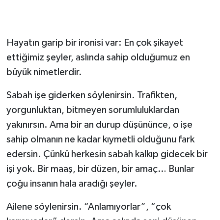
Hayatın garip bir ironisi var: En çok şikayet
ettiğimiz şeyler, aslında sahip olduğumuz en
büyük nimetlerdir.
Sabah işe giderken söylenirsin. Trafikten,
yorgunluktan, bitmeyen sorumluluklardan
yakınırsın. Ama bir an durup düşününce, o işe
sahip olmanın ne kadar kıymetli olduğunu fark
edersin. Çünkü herkesin sabah kalkıp gidecek bir
işi yok. Bir maaş, bir düzen, bir amaç… Bunlar
çoğu insanın hala aradığı şeyler.
Ailene söylenirsin. “Anlamıyorlar”, “çok