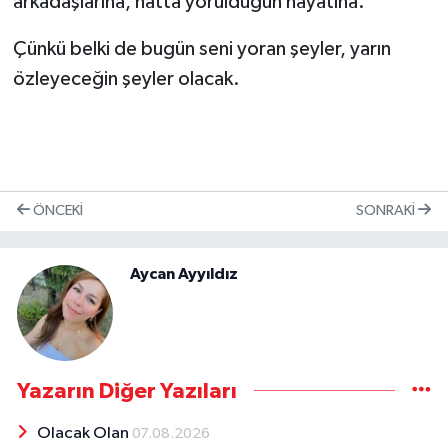
arkadaşlarına, hatta yorulduğun hayatına.
Çünkü belki de bugün seni yoran şeyler, yarın
özleyeceğin şeyler olacak.
ÖNCEKI
SONRAKI
Aycan Ayyıldız
Yazarın Diğer Yazıları
Olacak Olan
07.08.2026