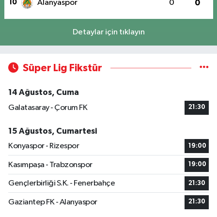
10
Alanyaspor
0
0
Detaylar için tıklayın
Süper Lig Fikstür
14 Ağustos, Cuma
Galatasaray - Çorum FK
21:30
15 Ağustos, Cumartesi
Konyaspor - Rizespor
19:00
Kasımpaşa - Trabzonspor
19:00
Gençlerbirliği S.K. - Fenerbahçe
21:30
Gaziantep FK - Alanyaspor
21:30