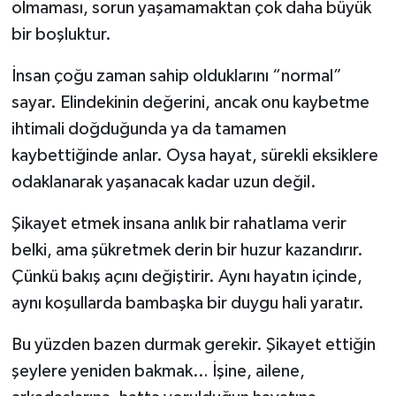
olmaması, sorun yaşamamaktan çok daha büyük
bir boşluktur.
İnsan çoğu zaman sahip olduklarını “normal”
sayar. Elindekinin değerini, ancak onu kaybetme
ihtimali doğduğunda ya da tamamen
kaybettiğinde anlar. Oysa hayat, sürekli eksiklere
odaklanarak yaşanacak kadar uzun değil.
Şikayet etmek insana anlık bir rahatlama verir
belki, ama şükretmek derin bir huzur kazandırır.
Çünkü bakış açını değiştirir. Aynı hayatın içinde,
aynı koşullarda bambaşka bir duygu hali yaratır.
Bu yüzden bazen durmak gerekir. Şikayet ettiğin
şeylere yeniden bakmak… İşine, ailene,