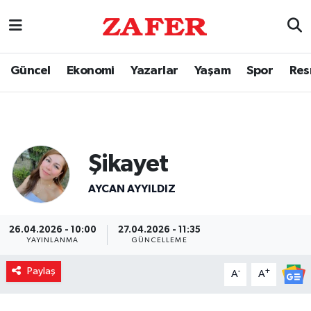
Güncel
Ekonomi
Yazarlar
Yaşam
Spor
Res
Şikayet
AYCAN AYYILDIZ
26.04.2026 - 10:00
27.04.2026 - 11:35
YAYINLANMA
GÜNCELLEME
Paylaş
-
+
A
A