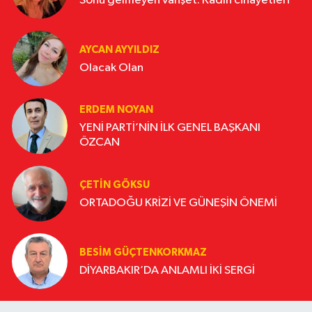
Sonu gelmeyen vahşet: Kadın cinayetleri
AYCAN AYYILDIZ
Olacak Olan
ERDEM NOYAN
YENİ PARTİ’NİN İLK GENEL BAŞKANI
ÖZCAN
ÇETIN GÖKSU
ORTADOĞU KRİZİ VE GÜNEŞİN ÖNEMİ
BESIM GÜÇTENKORKMAZ
DİYARBAKIR’DA ANLAMLI İKİ SERGİ