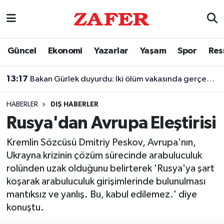
Nöbetçi Eczaneler
Güncel
Ekonomi
Yazarlar
Yaşam
Spor
Res
Hava Durumu
13:17
Bakan Gürlek duyurdu: İki ölüm vakasında gerçek ortaya çıkarıldı
Ankara Namaz Vakitleri
HABERLER
DIŞ HABERLER
Trafik Durumu
Rusya'dan Avrupa Eleştirisi
Süper Lig Puan Durumu ve Fikstür
Kremlin Sözcüsü Dmitriy Peskov, Avrupa'nın,
Ukrayna krizinin çözüm sürecinde arabuluculuk
Tüm Manşetler
rolünden uzak olduğunu belirterek 'Rusya'ya şart
koşarak arabuluculuk girişimlerinde bulunulması
Son Dakika Haberleri
mantıksız ve yanlış. Bu, kabul edilemez.' diye
konuştu.
Haber Arşivi