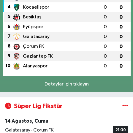
4
Kocaelispor
0
0
5
Beşiktaş
0
0
6
Eyüpspor
0
0
7
Galatasaray
0
0
8
Çorum FK
0
0
9
Gaziantep FK
0
0
10
Alanyaspor
0
0
Detaylar için tıklayın
Süper Lig Fikstür
14 Ağustos, Cuma
Galatasaray - Çorum FK
21:30