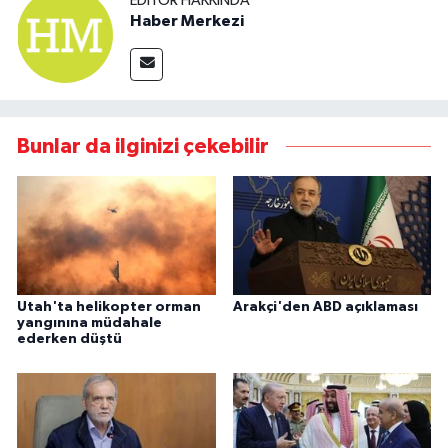
EDITÖR HAKKINDA
Haber Merkezi
Bunlar da ilginizi çekebilir
Utah'ta helikopter orman
Arakçi'den ABD açıklaması
yangınına müdahale
ederken düştü