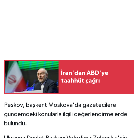
İran'dan ABD'ye
taahhüt çağrı
Peskov, başkent Moskova'da gazetecilere
gündemdeki konularla ilgili değerlendirmelerde
bulundu.
Ukrayna Devlet Başkanı Volodimir Zelenskiy'nin,