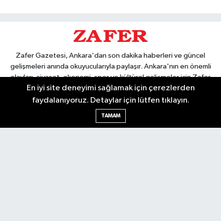
Zafer Gazetesi, Ankara'dan son dakika haberleri ve güncel
gelişmeleri anında okuyucularıyla paylaşır. Ankara'nın en önemli
olayları, siyaset, ekonomi, spor ve kültürel gelişmeler için Zafer
En iyi site deneyimi sağlamak için çerezlerden
Gazetesi'ni takip edin. Başkentin güvendiği haber kaynağı.
faydalanıyoruz. Detaylar için lütfen tıklayın.
TAMAM
Nöbetçi Eczaneler
Hava Durumu
Ankara Namaz Vakitleri
Trafik Durumu
Puan Durumu ve Fikstür
Tüm Manşetler
Son Dakika Haberleri
Haber Arşivi