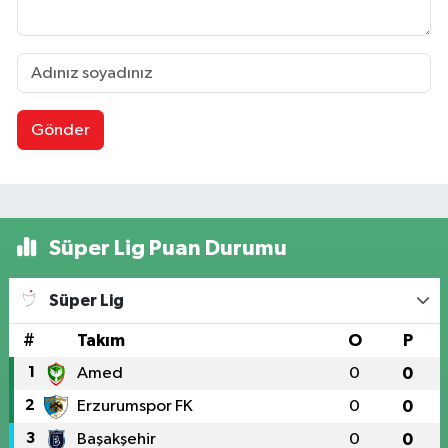
Gönder
Süper Lig Puan Durumu
Süper Lig
#
Takım
O
P
1
Amed
0
0
2
Erzurumspor FK
0
0
3
Başakşehir
0
0