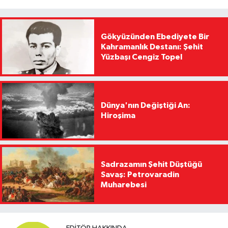
Gökyüzünden Ebediyete Bir
Kahramanlık Destanı: Şehit
Yüzbaşı Cengiz Topel
Dünya'nın Değiştiği An:
Hiroşima
Sadrazamın Şehit Düştüğü
Savaş: Petrovaradin
Muharebesi