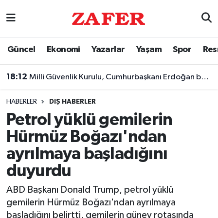
Nöbetçi Eczaneler
Güncel
Ekonomi
Yazarlar
Yaşam
Spor
Res
Hava Durumu
18:12
Milli Güvenlik Kurulu, Cumhurbaşkanı Erdoğan başkanlığında toplandı
Ankara Namaz Vakitleri
HABERLER
DIŞ HABERLER
Trafik Durumu
Petrol yüklü gemilerin
Hürmüz Boğazı'ndan
Süper Lig Puan Durumu ve Fikstür
ayrılmaya başladığını
Tüm Manşetler
duyurdu
Son Dakika Haberleri
ABD Başkanı Donald Trump, petrol yüklü
gemilerin Hürmüz Boğazı'ndan ayrılmaya
Haber Arşivi
başladığını belirtti, gemilerin güney rotasında