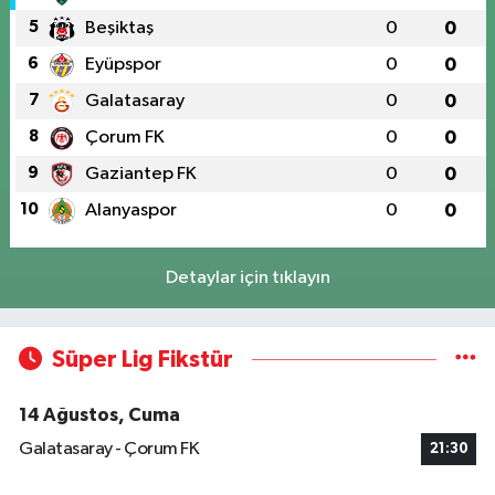
5
Beşiktaş
0
0
6
Eyüpspor
0
0
7
Galatasaray
0
0
8
Çorum FK
0
0
9
Gaziantep FK
0
0
10
Alanyaspor
0
0
Detaylar için tıklayın
Süper Lig Fikstür
14 Ağustos, Cuma
Galatasaray - Çorum FK
21:30