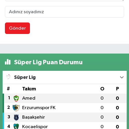
Gönder
Süper Lig Puan Durumu
Süper Lig
#
Takım
O
P
1
Amed
0
0
2
Erzurumspor FK
0
0
3
Başakşehir
0
0
4
Kocaelispor
0
0