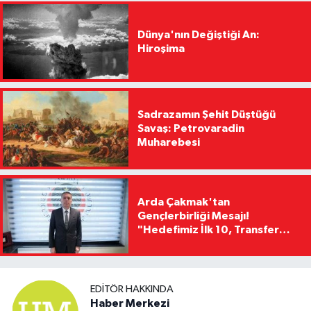
Dünya'nın Değiştiği An:
Hiroşima
Sadrazamın Şehit Düştüğü
Savaş: Petrovaradin
Muharebesi
Arda Çakmak'tan
Gençlerbirliği Mesajı!
"Hedefimiz İlk 10, Transfer
Yasağını Kısa Sürede
Kaldıracağız"
EDITÖR HAKKINDA
Haber Merkezi