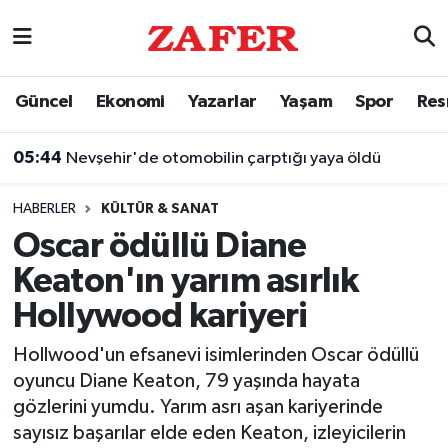
Nöbetçi Eczaneler
Güncel
Ekonomi
Yazarlar
Yaşam
Spor
Res
Hava Durumu
05:44
Nevşehir'de otomobilin çarptığı yaya öldü
Ankara Namaz Vakitleri
HABERLER
KÜLTÜR & SANAT
Trafik Durumu
Oscar ödüllü Diane
Keaton'ın yarım asırlık
Süper Lig Puan Durumu ve Fikstür
Hollywood kariyeri
Tüm Manşetler
Hollwood'un efsanevi isimlerinden Oscar ödüllü
oyuncu Diane Keaton, 79 yaşında hayata
Son Dakika Haberleri
gözlerini yumdu. Yarım asrı aşan kariyerinde
sayısız başarılar elde eden Keaton, izleyicilerin
Haber Arşivi