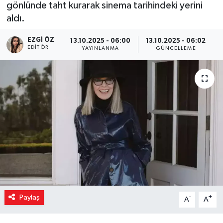
gönlünde taht kurarak sinema tarihindeki yerini
aldı.
EZGI ÖZ
13.10.2025 - 06:00
13.10.2025 - 06:02
EDITÖR
YAYINLANMA
GÜNCELLEME
Paylaş
-
+
A
A