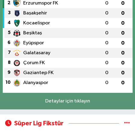
2
Erzurumspor FK
0
0
3
Başakşehir
0
0
4
Kocaelispor
0
0
5
Beşiktaş
0
0
6
Eyüpspor
0
0
7
Galatasaray
0
0
8
Çorum FK
0
0
9
Gaziantep FK
0
0
10
Alanyaspor
0
0
Detaylar için tıklayın
Süper Lig Fikstür