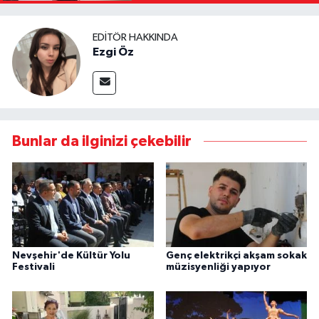
Kaldıracağız"
EDITÖR HAKKINDA
Ezgi Öz
Bunlar da ilginizi çekebilir
Nevşehir'de Kültür Yolu
Genç elektrikçi akşam sokak
Festivali
müzisyenliği yapıyor