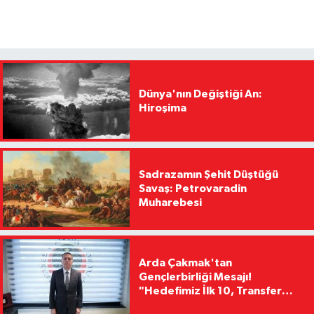
Dünya'nın Değiştiği An:
Hiroşima
Sadrazamın Şehit Düştüğü
Savaş: Petrovaradin
Muharebesi
Arda Çakmak'tan
Gençlerbirliği Mesajı!
"Hedefimiz İlk 10, Transfer
Yasağını Kısa Sürede