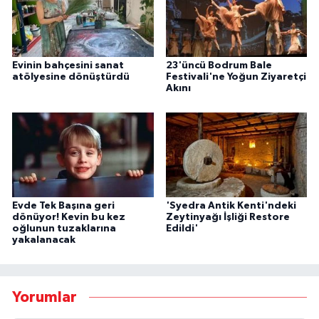
Evinin bahçesini sanat
23'üncü Bodrum Bale
atölyesine dönüştürdü
Festivali'ne Yoğun Ziyaretçi
Akını
Evde Tek Başına geri
'Syedra Antik Kenti'ndeki
dönüyor! Kevin bu kez
Zeytinyağı İşliği Restore
oğlunun tuzaklarına
Edildi'
yakalanacak
Yorumlar