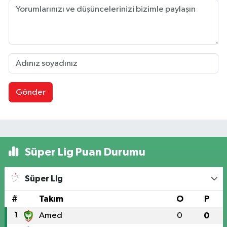
Gönder
Süper Lig Puan Durumu
Süper Lig
#
Takım
O
P
1
Amed
0
0